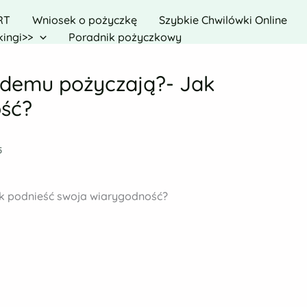
RT
Wniosek o pożyczkę
Szybkie Chwilówki Online
ingi>>
Poradnik pożyczkowy
żdemu pożyczają?- Jak
ość?
5