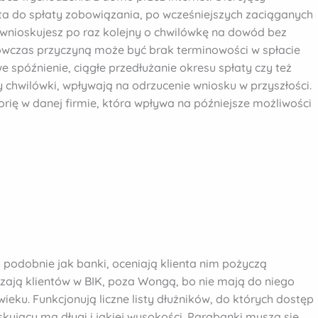
nta do spłaty zobowiązania, po wcześniejszych zaciąganych
li wnioskujesz po raz kolejny o chwilówkę na dowód bez
wczas przyczyną może być brak terminowości w spłacie
e spóźnienie, ciągłe przedłużanie okresu spłaty czy też
 chwilówki, wpływają na odrzucenie wniosku w przyszłości.
rię w danej firmie, która wpływa na późniejsze możliwości
 podobnie jak banki, oceniają klienta nim pożyczą
zają klientów w BIK, poza Wongą, bo nie mają do niego
wieku. Funkcjonują liczne listy dłużników, do których dostęp
ujący ma długi i jakiej wysokości. Parabanki muszą się