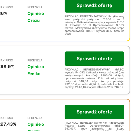
Sprawdź ofertę
AX RRSO
RECENZJA
36%
Opinie o
PRZYKŁAD REPREZENTATYWNY: Przykładowy
koszt pożyczki: pożyczasz 2.000 zł na 3
Crezu
miesiące. Całkowita kwota spłaty wyniesie 2.018
zł. Prowizja: 18 zł Oprocentowanie: 3,65%
rocznie. Maksymalna rzeczywista roczna stopa
oprocentowania (RRSO) wynosi 36%. Stan na
2025.
Sprawdź ofertę
AX RRSO
RECENZJA
298,9%
Opinie o
PRZYKŁAD REPREZENTATYWNY: (RRSO)
wynosi: 174,05% Całkowita kwota pożyczki (bez
Feniko
kredytowanych kosztów): 2500,00 złotych,
oprocentowanie zmienne: 15%, całkowity koszt
pożyczki: 340,04 złotych (w tym prowizja:
292,30 zł, odsetki: 47,74 zł), całkowita kwota do
zapłaty: 2840,04 złotych. Stan na 12.12.2025 r.
Sprawdź ofertę
AX RRSO
RECENZJA
PRZYKŁAD REPREZENTATYWNY: Rzeczywista
297,43%
Opinie o
Roczna Stopa Oprocentowania (RRSO):
297,43%, przy założeniu, że: Stopa