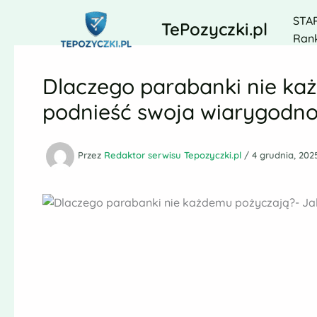
Przejdź
STA
do
TePozyczki.pl
Rank
treści
Dlaczego parabanki nie ka
podnieść swoja wiarygodn
Przez
Redaktor serwisu Tepozyczki.pl
/
4 grudnia, 202