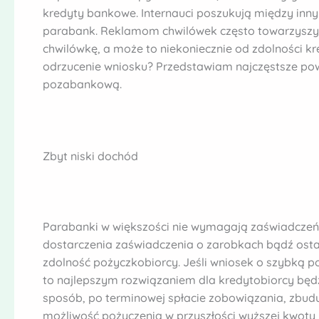
kredyty bankowe. Internauci poszukują między inn
parabank. Reklamom chwilówek często towarzyszy 
chwilówkę, a może to niekoniecznie od zdolności 
odrzucenie wniosku? Przedstawiam najczęstsze po
pozabankową.
Zbyt niski dochód
Parabanki w większości nie wymagają zaświadczeń o
dostarczenia zaświadczenia o zarobkach bądź ostat
zdolność pożyczkobiorcy. Jeśli wniosek o szybką 
to najlepszym rozwiązaniem dla kredytobiorcy będz
sposób, po terminowej spłacie zobowiązania, zbudu
możliwość pożyczenia w przyszłości wyższej kwoty 