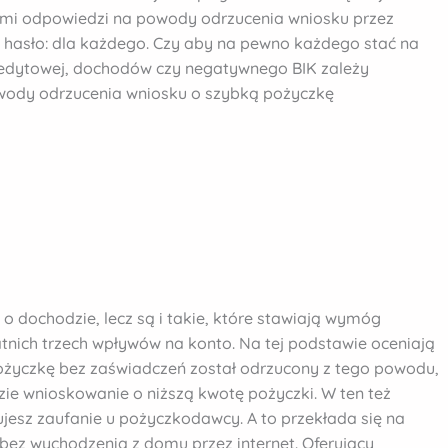
ymi odpowiedzi na powody odrzucenia wniosku przez
hasło: dla każdego. Czy aby na pewno każdego stać na
kredytowej, dochodów czy negatywnego BIK zależy
wody odrzucenia wniosku o szybką pożyczkę
 dochodzie, lecz są i takie, które stawiają wymóg
nich trzech wpływów na konto. Na tej podstawie oceniają
pożyczkę bez zaświadczeń został odrzucony z tego powodu,
ie wnioskowanie o niższą kwotę pożyczki. W ten też
jesz zaufanie u pożyczkodawcy. A to przekłada się na
bez wychodzenia z domu przez internet. Oferujący