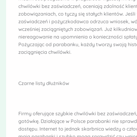
chwilówki bez zaświadczeń, oceniają zdolność klie
zobowiązaniach, co tyczy się stałych klientów. Jeś
zaświadczeń i pożyczkodawca odrzuca wniosek, wó
wcześniej zaciągniętych zobowiązań. Już kilkudniow
niereagowanie na upomnienia o konieczności spłaty
Pożyczając od parabanku, każdy tworzy swoją histo
zaciągnięcia chwilówki.
Czarne listy dłużników
Firmy oferujące szybkie chwilówki bez zaświadczeń,
gotówkę. Działające w Polsce parabanki nie sprawd
dostępu. Internet to jednak skarbnica wiedzy o czło
mają parabanki i szybko mogą sprawdzić czy wniosk