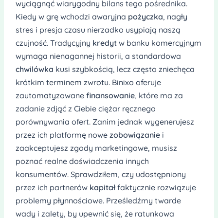
wyciągnąć wiarygodny bilans tego pośrednika.
Kiedy w grę wchodzi awaryjna
pożyczka
, nagły
stres i presja czasu nierzadko usypiają naszą
czujność. Tradycyjny
kredyt
w banku komercyjnym
wymaga nienagannej historii, a standardowa
chwilówka
kusi szybkością, lecz często zniechęca
krótkim terminem zwrotu. Binixo oferuje
zautomatyzowane
finansowanie
, które ma za
zadanie zdjąć z Ciebie ciężar ręcznego
porównywania ofert. Zanim jednak wygenerujesz
przez ich platformę nowe
zobowiązanie
i
zaakceptujesz zgody marketingowe, musisz
poznać realne doświadczenia innych
konsumentów. Sprawdziłem, czy udostępniony
przez ich partnerów
kapitał
faktycznie rozwiązuje
problemy płynnościowe. Prześledźmy twarde
wady i zalety, by upewnić się, że ratunkowa