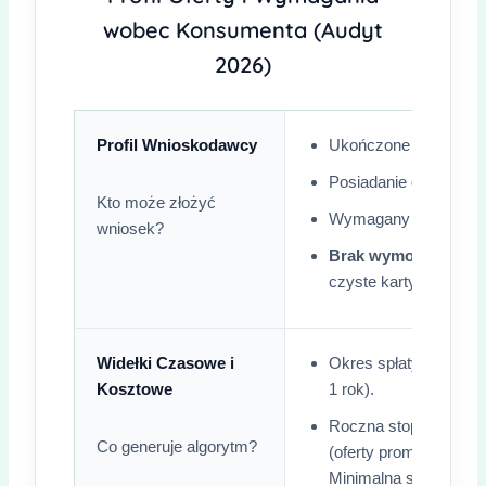
wobec Konsumenta (Audyt
2026)
Profil Wnioskodawcy
Ukończone
minimum 
Posiadanie
obywatels
Kto może złożyć
Wymagany ważny, pol
wniosek?
Brak wymogu histori
czyste karty oraz oso
Widełki Czasowe i
Okres spłaty: od zal
Kosztowe
1 rok).
Roczna stopa procent
Co generuje algorytm?
(oferty promocyjne)
d
Minimalna stopa u nie