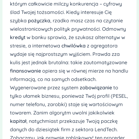
którym całkowicie milczy konkurencja – cyfrowy
ślad Twojej tożsamości. Kiedy interesuje Cię
szybka
pożyczka
, rzadko masz czas na czytanie
wielostronicowych polityk prywatności. Odmowny
kredyt
w banku sprawia, że szukasz alternatyw w
stresie, a internetowa
chwilówka
z agregatora
wydaje się najprostszym wyjściem. Prawda zza
kulis jest jednak brutalna: takie zautomatyzowane
finansowanie
opiera się w równej mierze na handlu
informacją, co na samych odsetkach.
Wygenerowane przez system
zobowiązanie
to
tylko ułamek biznesu, ponieważ Twój profil (PESEL,
numer telefonu, zarobki) staje się wartościowym
towarem. Zanim algorytm uwolni jakikolwiek
kapitał
, natychmiast przekazuje Twoją paczkę
danych do dziesiątek firm z sektora LendTech.
Zobaczmy, jak prawnie zablokować ten proceder,