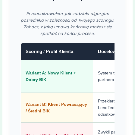
Przeanalizowałem, jak zadziała algorytm
pośrednika w zależności od Twojego scoringu.
Zobacz, z jaką umową końcową możesz się
spotkać na końcu procesu.
Scoring / Profil Klienta
Docelowy Partner
Wariant A: Nowy Klient +
System trafia na o
Dobry BIK
partnera dla nowych
Przekierowanie do 
Wariant B: Klient Powracający
LendTech z prowizją
/ Średni BIK
odsetkową.
Zwykli partnerzy o