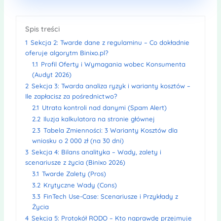
Spis treści
1
Sekcja 2: Twarde dane z regulaminu – Co dokładnie
oferuje algorytm Binixo.pl?
1.1
Profil Oferty i Wymagania wobec Konsumenta
(Audyt 2026)
2
Sekcja 3: Twarda analiza ryzyk i warianty kosztów –
Ile zapłacisz za pośrednictwo?
2.1
Utrata kontroli nad danymi (Spam Alert)
2.2
Iluzja kalkulatora na stronie głównej
2.3
Tabela Zmienności: 3 Warianty Kosztów dla
wniosku o 2 000 zł (na 30 dni)
3
Sekcja 4: Bilans analityka – Wady, zalety i
scenariusze z życia (Binixo 2026)
3.1
Twarde Zalety (Pros)
3.2
Krytyczne Wady (Cons)
3.3
FinTech Use-Case: Scenariusze i Przykłady z
Życia
4
Sekcja 5: Protokół RODO – Kto naprawdę przejmuje