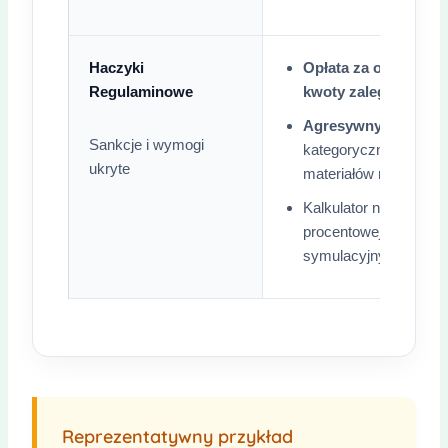
Haczyki
Opłata za opóźnienie
Regulaminowe
kwoty zaległej
za każ
Agresywny marketin
Sankcje i wymogi
kategorycznie wymaga
ukryte
materiałów reklamow
Kalkulator na stronie 
procentowej”, co ozna
symulacyjnym, a nie w
Reprezentatywny przykład