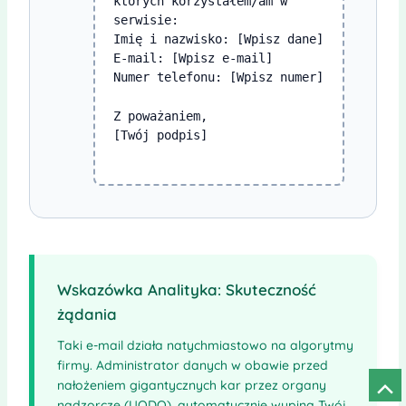
których korzystałem/am w
serwisie:
Imię i nazwisko: [Wpisz dane]
E-mail: [Wpisz e-mail]
Numer telefonu: [Wpisz numer]
Z poważaniem,
[Twój podpis]
Wskazówka Analityka: Skuteczność
żądania
Taki e-mail działa natychmiastowo na algorytmy
firmy. Administrator danych w obawie przed
nałożeniem gigantycznych kar przez organy
Prze
nadzorcze (UODO), automatycznie wypina Twój