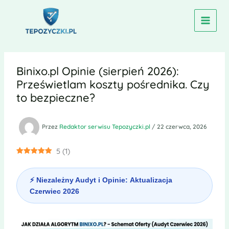
Przejdź
do
treści
Binixo.pl Opinie (sierpień 2026):
Prześwietlam koszty pośrednika. Czy
to bezpieczne?
Przez
Redaktor serwisu Tepozyczki.pl
/
22 czerwca, 2026
5
(
1
)
⚡ Niezależny Audyt i Opinie:
Aktualizacja
Czerwiec 2026