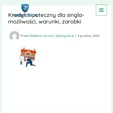
Przejdź
do
Kredyt hipoteczny dla singla-
treści
możliwości, warunki, zarobki
Przez
Redaktor serwisu Tepozyczki.pl
/
4 grudnia, 2025