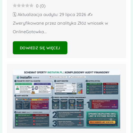
0
(
0
)
🗓️ Aktualizacja audytu: 29 lipca 2026 ✍️
Zweryfikowane przez analityka Złóż wniosek w
OnlineGotowka...
DOWIEDZ SIĘ WIĘCEJ