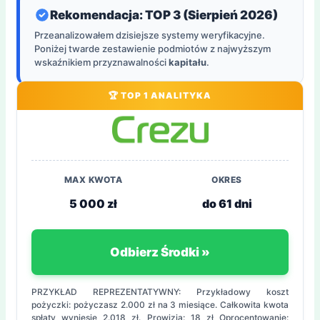
Rekomendacja: TOP 3 (Sierpień 2026)
Przeanalizowałem dzisiejsze systemy weryfikacyjne.
Poniżej twarde zestawienie podmiotów z najwyższym
wskaźnikiem przyznawalności
kapitału
.
🏆 TOP 1 ANALITYKA
MAX KWOTA
OKRES
5 000 zł
do 61 dni
Odbierz Środki »
PRZYKŁAD REPREZENTATYWNY: Przykładowy koszt
pożyczki: pożyczasz 2.000 zł na 3 miesiące. Całkowita kwota
spłaty wyniesie 2.018 zł. Prowizja: 18 zł Oprocentowanie: