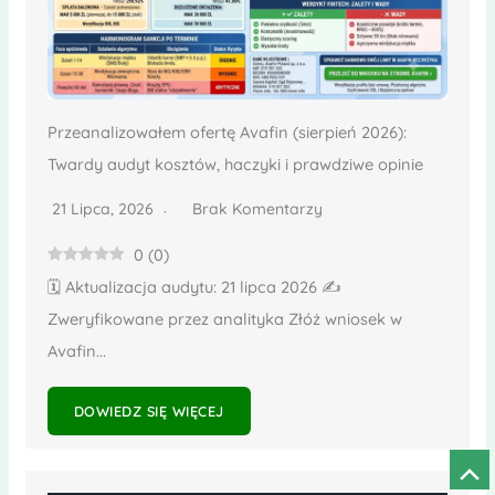
Przeanalizowałem ofertę Avafin (sierpień 2026):
Twardy audyt kosztów, haczyki i prawdziwe opinie
21 Lipca, 2026
Brak Komentarzy
0
(
0
)
🗓️ Aktualizacja audytu: 21 lipca 2026 ✍️
Zweryfikowane przez analityka Złóż wniosek w
Avafin...
DOWIEDZ SIĘ WIĘCEJ
Prze