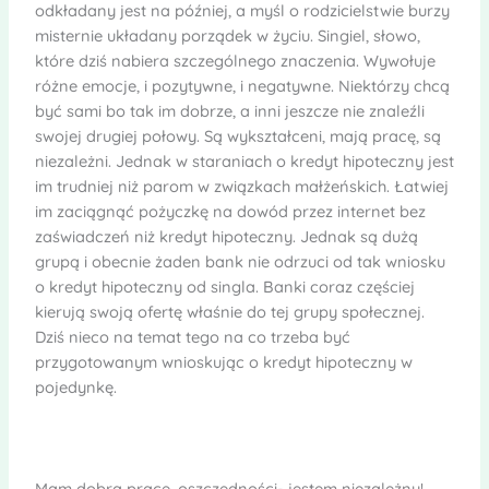
odkładany jest na później, a myśl o rodzicielstwie burzy
misternie układany porządek w życiu. Singiel, słowo,
które dziś nabiera szczególnego znaczenia. Wywołuje
różne emocje, i pozytywne, i negatywne. Niektórzy chcą
być sami bo tak im dobrze, a inni jeszcze nie znaleźli
swojej drugiej połowy. Są wykształceni, mają pracę, są
niezależni. Jednak w staraniach o kredyt hipoteczny jest
im trudniej niż parom w związkach małżeńskich. Łatwiej
im zaciągnąć pożyczkę na dowód przez internet bez
zaświadczeń niż kredyt hipoteczny. Jednak są dużą
grupą i obecnie żaden bank nie odrzuci od tak wniosku
o kredyt hipoteczny od singla. Banki coraz częściej
kierują swoją ofertę właśnie do tej grupy społecznej.
Dziś nieco na temat tego na co trzeba być
przygotowanym wnioskując o kredyt hipoteczny w
pojedynkę.
Mam dobrą pracę, oszczędności- jestem niezależny!