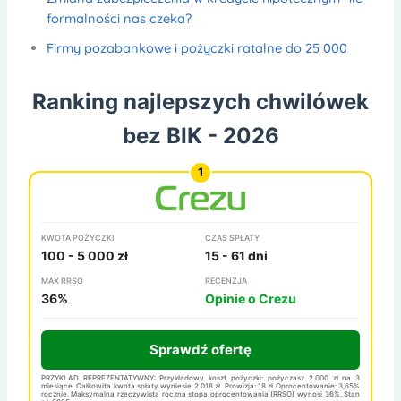
formalności nas czeka?
Firmy pozabankowe i pożyczki ratalne do 25 000
Ranking najlepszych chwilówek
bez BIK - 2026
KWOTA POŻYCZKI
CZAS SPŁATY
100 - 5 000 zł
15 - 61 dni
MAX RRSO
RECENZJA
36%
Opinie o Crezu
Sprawdź ofertę
PRZYKŁAD REPREZENTATYWNY: Przykładowy koszt pożyczki: pożyczasz 2.000 zł na 3
miesiące. Całkowita kwota spłaty wyniesie 2.018 zł. Prowizja: 18 zł Oprocentowanie: 3,65%
rocznie. Maksymalna rzeczywista roczna stopa oprocentowania (RRSO) wynosi 36%. Stan