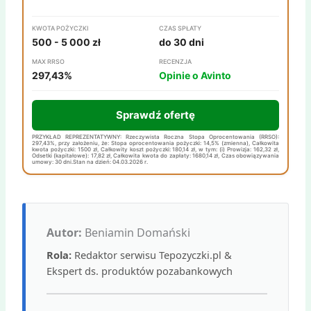
KWOTA POŻYCZKI
CZAS SPŁATY
500 - 5 000 zł
do 30 dni
MAX RRSO
RECENZJA
297,43%
Opinie o Avinto
Sprawdź ofertę
PRZYKŁAD REPREZENTATYWNY: Rzeczywista Roczna Stopa Oprocentowania (RRSO):
297,43%, przy założeniu, że: Stopa oprocentowania pożyczki: 14,5% (zmienna), Całkowita
kwota pożyczki: 1500 zł, Całkowity koszt pożyczki: 180,14 zł, w tym: (i) Prowizja: 162,32 zł,
Odsetki (kapitałowe): 17,82 zł, Całkowita kwota do zapłaty: 1680,14 zł, Czas obowiązywania
umowy: 30 dni.Stan na dzień: 04.03.2026 r.
Autor:
Beniamin Domański
Rola:
Redaktor serwisu Tepozyczki.pl &
Ekspert ds. produktów pozabankowych