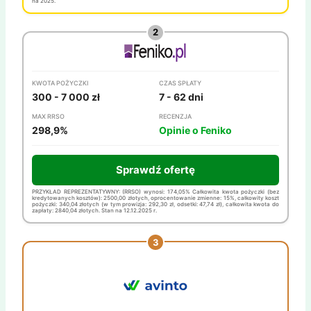
na 2025.
KWOTA POŻYCZKI
CZAS SPŁATY
300 - 7 000 zł
7 - 62 dni
MAX RRSO
RECENZJA
298,9%
Opinie o Feniko
Sprawdź ofertę
PRZYKŁAD REPREZENTATYWNY: (RRSO) wynosi: 174,05% Całkowita kwota pożyczki (bez
kredytowanych kosztów): 2500,00 złotych, oprocentowanie zmienne: 15%, całkowity koszt
pożyczki: 340,04 złotych (w tym prowizja: 292,30 zł, odsetki: 47,74 zł), całkowita kwota do
zapłaty: 2840,04 złotych. Stan na 12.12.2025 r.