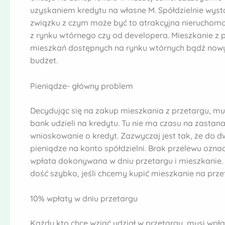
uzyskaniem kredytu na własne M. Spółdzielnie wys
związku z czym może być to atrakcyjna nieruchomość,
z rynku wtórnego czy od developera. Mieszkanie z p
mieszkań dostępnych na rynku wtórnych bądź nowy
budżet.
Pieniądze- główny problem
Decydując się na zakup mieszkania z przetargu, mu
bank udzieli na kredytu. Tu nie ma czasu na zastan
wnioskowanie o kredyt. Zazwyczaj jest tak, że do d
pieniądze na konto spółdzielni. Brak przelewu ozn
wpłata dokonywana w dniu przetargu i mieszkanie
dość szybko, jeśli chcemy kupić mieszkanie na prze
10% wpłaty w dniu przetargu
Każdy kto chce wziąć udział w przetargu, musi wpł