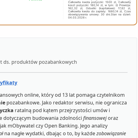
Całkowita kwota pożyczki: 1500 zł, Całkowity
koszt pożyczki: 180,14 zł, w tym: (i) Prowizja:
162,32 zł, Odsetki (kapitałowe): 17,82 zł,
Całkowita kwota do zapłaty: 1680,14 zł, Czas
obowiązywania umowy: 30 dni.Stan na dzień:
04.03.2026 r.
ert ds. produktów pozabankowych
tyfikaty
ansowych online, który od 13 lat pomaga czytelnikom
ie
pozabankowe. Jako redaktor serwisu, nie ogranicza
yczka
ratalną pod kątem przejrzystości umów i
wie dotyczącym budowania zdolności
finansowej
oraz
 jak mObywatel czy Open Banking. Jego analizy
ał
na nagłe wydatki, dbając o to, by każde
zobowiązanie