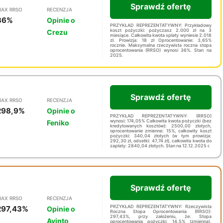
Sprawdź ofertę
AX RRSO
RECENZJA
36%
Opinie o
PRZYKŁAD REPREZENTATYWNY: Przykładowy
koszt pożyczki: pożyczasz 2.000 zł na 3
Crezu
miesiące. Całkowita kwota spłaty wyniesie 2.018
zł. Prowizja: 18 zł Oprocentowanie: 3,65%
rocznie. Maksymalna rzeczywista roczna stopa
oprocentowania (RRSO) wynosi 36%. Stan na
2025.
Sprawdź ofertę
AX RRSO
RECENZJA
298,9%
Opinie o
PRZYKŁAD REPREZENTATYWNY: (RRSO)
wynosi: 174,05% Całkowita kwota pożyczki (bez
Feniko
kredytowanych kosztów): 2500,00 złotych,
oprocentowanie zmienne: 15%, całkowity koszt
pożyczki: 340,04 złotych (w tym prowizja:
292,30 zł, odsetki: 47,74 zł), całkowita kwota do
zapłaty: 2840,04 złotych. Stan na 12.12.2025 r.
Sprawdź ofertę
AX RRSO
RECENZJA
PRZYKŁAD REPREZENTATYWNY: Rzeczywista
297,43%
Opinie o
Roczna Stopa Oprocentowania (RRSO):
297,43%, przy założeniu, że: Stopa
Avinto
oprocentowania pożyczki: 14,5% (zmienna),