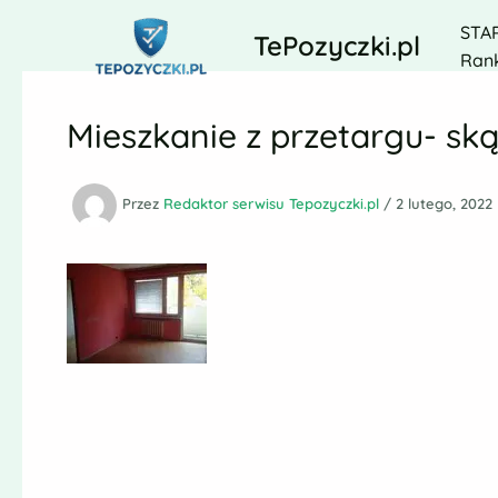
Przejdź
STA
do
TePozyczki.pl
Rank
treści
Mieszkanie z przetargu- sk
Przez
Redaktor serwisu Tepozyczki.pl
/
2 lutego, 2022