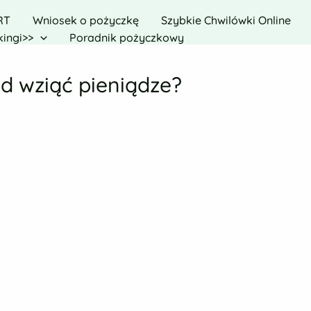
RT
Wniosek o pożyczkę
Szybkie Chwilówki Online
ingi>>
Poradnik pożyczkowy
ąd wziąć pieniądze?