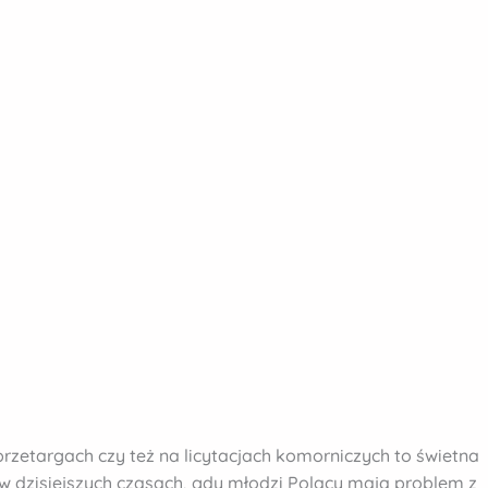
rzetargach czy też na licytacjach komorniczych to świetna
e w dzisiejszych czasach, gdy młodzi Polacy mają problem z