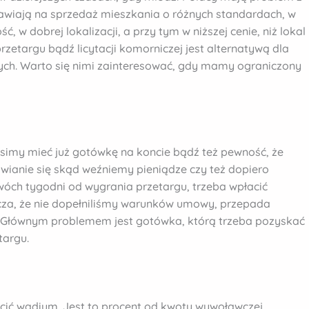
tawiają na sprzedaż mieszkania o różnych standardach, w
 w dobrej lokalizacji, a przy tym w niższej cenie, niż lokal
rzetargu bądź licytacji komorniczej jest alternatywą dla
ch. Warto się nimi zainteresować, gdy mamy ograniczony
simy mieć już gotówkę na koncie bądź też pewność, że
awianie się skąd weźniemy pieniądze czy też dopiero
wóch tygodni od wygrania przetargu, trzeba wpłacić
acza, że nie dopełniliśmy warunków umowy, przepada
. Głównym problemem jest gotówka, którą trzeba pozyskać
targu.
acić wadium. Jest to procent od kwoty wywoławczej.