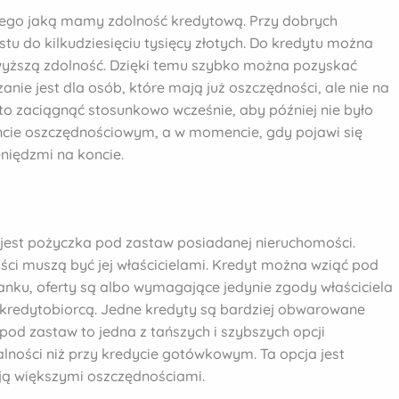
tego jaką mamy zdolność kredytową. Przy dobrych
u do kilkudziesięciu tysięcy złotych. Do kredytu można
 wyższą zdolność. Dzięki temu szybko można pozyskać
anie jest dla osób, które mają już oszczędności, ale nie na
o zaciągnąć stosunkowo wcześnie, aby później nie było
cie oszczędnościowym, a w momencie, gdy pojawi się
niędzmi na koncie.
 jest pożyczka pod zastaw posiadanej nieruchomości.
ci muszą być jej właścicielami. Kredyt można wziąć pod
anku, oferty są albo wymagające jedynie zgody właściciela
łkredytobiorcą. Jedne kredyty są bardziej obwarowane
pod zastaw to jedna z tańszych i szybszych opcji
lności niż przy kredycie gotówkowym. Ta opcja jest
ują większymi oszczędnościami.