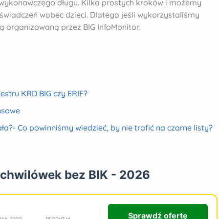
 wykonawczego długu. Kilka prostych kroków i możemy
świadczeń wobec dzieci. Dlatego jeśli wykorzystaliśmy
ją organizowaną przez BIG InfoMonitor.
estru KRD BIG czy ERIF?
nsowe
ała?- Co powinniśmy wiedzieć, by nie trafić na czarne listy?
 chwilówek bez BIK - 2026
Sprawdź ofertę
AX RRSO
RECENZJA