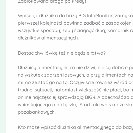
Zablokowana droga po kredyt
Wpisując dłużnika do bazy BIG InfoMonitor, zamyka 
pierwszej kolejności powinna zadbać o zaspokojenie
wszystkie sposoby, żeby ściągnąć dług, komornik ro
dłużników alimentacyjnych.
Dostać chwilówkę też nie będzie łatwo?
Dłużnicy alimentacyjni, co nie dziwi, nie są dobrz
na wskutek zdarzeń losowych, a przy alimentach najcz
mimo że stać go na to. Oczywiście również wśród d
trudnej sytuacji, natomiast większość nie płaci, bo 
online najczęściej sprawdzają BIG-i. A obecność za
wnioskującego o pożyczkę. Stąd taki wpis może sk
pozabankowych.
Kto może wpisać dłużnika alimentacyjnego do bazy