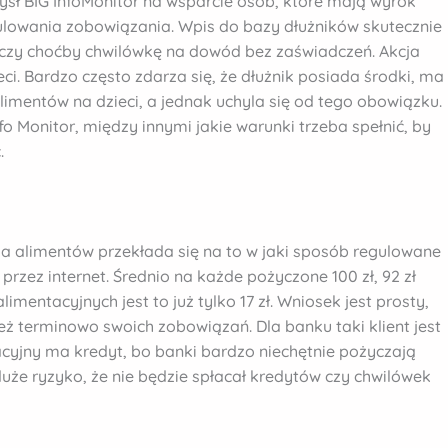
sł BIG InfoMonitor na wsparcie osób, które mają wyrok
gulowania zobowiązania. Wpis do bazy dłużników skutecznie
y czy choćby chwilówkę na dowód bez zaświadczeń. Akcja
eci. Bardzo często zdarza się, że dłużnik posiada środki, ma
imentów na dzieci, a jednak uchyla się od tego obowiązku.
fo Monitor, między innymi jakie warunki trzeba spełnić, by
.
ia alimentów przekłada się na to w jaki sposób regulowane
rzez internet. Średnio na każde pożyczone 100 zł, 92 zł
mentacyjnych jest to już tylko 17 zł. Wniosek jest prosty,
ież terminowo swoich zobowiązań. Dla banku taki klient jest
cyjny ma kredyt, bo banki bardzo niechętnie pożyczają
 duże ryzyko, że nie będzie spłacał kredytów czy chwilówek