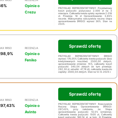
36%
Opinie o
PRZYKŁAD REPREZENTATYWNY: Przykładowy
koszt pożyczki: pożyczasz 2.000 zł na 3
Crezu
miesiące. Całkowita kwota spłaty wyniesie 2.018
zł. Prowizja: 18 zł Oprocentowanie: 3,65%
rocznie. Maksymalna rzeczywista roczna stopa
oprocentowania (RRSO) wynosi 36%. Stan na
2025.
Sprawdź ofertę
AX RRSO
RECENZJA
298,9%
Opinie o
PRZYKŁAD REPREZENTATYWNY: (RRSO)
wynosi: 174,05% Całkowita kwota pożyczki (bez
Feniko
kredytowanych kosztów): 2500,00 złotych,
oprocentowanie zmienne: 15%, całkowity koszt
pożyczki: 340,04 złotych (w tym prowizja:
292,30 zł, odsetki: 47,74 zł), całkowita kwota do
zapłaty: 2840,04 złotych. Stan na 12.12.2025 r.
Sprawdź ofertę
AX RRSO
RECENZJA
PRZYKŁAD REPREZENTATYWNY: Rzeczywista
297,43%
Opinie o
Roczna Stopa Oprocentowania (RRSO):
297,43%, przy założeniu, że: Stopa
Avinto
oprocentowania pożyczki: 14,5% (zmienna),
Całkowita kwota pożyczki: 1500 zł, Całkowity
koszt pożyczki: 180,14 zł, w tym: (i) Prowizja: