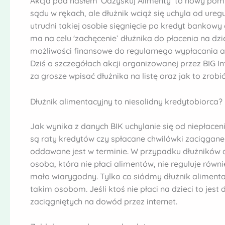
Akcja pod hasłem 'Odzyskuj Alimenty’ to nowy pomy
sądu w rękach, ale dłużnik wciąż się uchyla od ure
utrudni takiej osobie sięgnięcie po kredyt bankow
ma na celu 'zachęcenie’ dłużnika do płacenia na dzi
możliwości finansowe do regularnego wypłacania al
Dziś o szczegółach akcji organizowanej przez BIG In
za grosze wpisać dłużnika na listę oraz jak to zrobić
Dłużnik alimentacyjny to niesolidny kredytobiorca?
Jak wynika z danych BIK uchylanie się od niepłacen
są raty kredytów czy spłacane chwilówki zaciągane p
oddawane jest w terminie. W przypadku dłużników ali
osoba, która nie płaci alimentów, nie reguluje równ
mało wiarygodny. Tylko co siódmy dłużnik alimenta
takim osobom. Jeśli ktoś nie płaci na dzieci to jest
zaciągniętych na dowód przez internet.