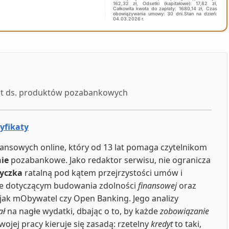
162,32 zł, Odsetki (kapitałowe): 17,82 zł,
Całkowita kwota do zapłaty: 1680,14 zł, Czas
obowiązywania umowy: 30 dni.Stan na dzień:
04.03.2026 r.
ert ds. produktów pozabankowych
tyfikaty
ansowych online, który od 13 lat pomaga czytelnikom
ie
pozabankowe. Jako redaktor serwisu, nie ogranicza
yczka
ratalną pod kątem przejrzystości umów i
wie dotyczącym budowania zdolności
finansowej
oraz
 jak mObywatel czy Open Banking. Jego analizy
ał
na nagłe wydatki, dbając o to, by każde
zobowiązanie
ej pracy kieruje się zasadą: rzetelny
kredyt
to taki,