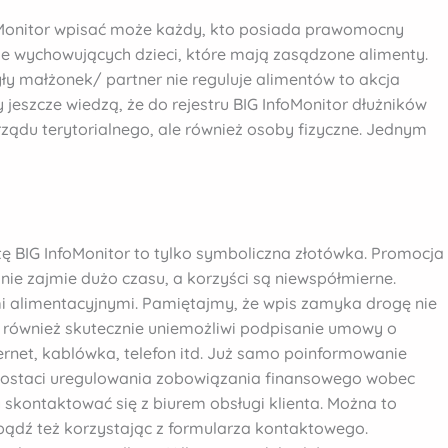
foMonitor wpisać może każdy, kto posiada prawomocny
ie wychowujących dzieci, które mają zasądzone alimenty.
ły małżonek/ partner nie reguluje alimentów to akcja
 jeszcze wiedzą, że do rejestru BIG InfoMonitor dłużników
ządu terytorialnego, ale również osoby fizyczne. Jednym
tę BIG InfoMonitor to tylko symboliczna złotówka. Promocja
nie zajmie dużo czasu, a korzyści są niewspółmierne.
ami alimentacyjnymi. Pamiętajmy, że wpis zamyka drogę nie
e również skutecznie uniemożliwi podpisanie umowy o
ernet, kablówka, telefon itd. Już samo poinformowanie
 postaci uregulowania zobowiązania finansowego wobec
y skontaktować się z biurem obsługi klienta. Można to
 bądź też korzystając z formularza kontaktowego.