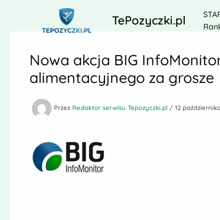
Przejdź
STA
do
TePozyczki.pl
Rank
treści
Nowa akcja BIG InfoMonitor
alimentacyjnego za grosze
Przez
Redaktor serwisu Tepozyczki.pl
/
12 październik