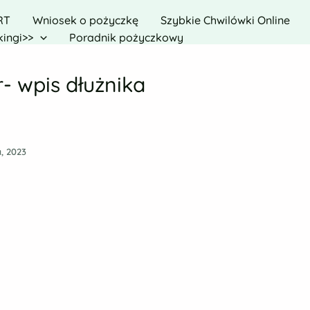
RT
Wniosek o pożyczkę
Szybkie Chwilówki Online
ingi>>
Poradnik pożyczkowy
- wpis dłużnika
a, 2023