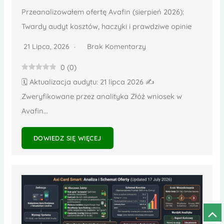
Przeanalizowałem ofertę Avafin (sierpień 2026):
Twardy audyt kosztów, haczyki i prawdziwe opinie
21 Lipca, 2026
Brak Komentarzy
0
(
0
)
🗓️ Aktualizacja audytu: 21 lipca 2026 ✍️
Zweryfikowane przez analityka Złóż wniosek w
Avafin...
DOWIEDZ SIĘ WIĘCEJ
Prze