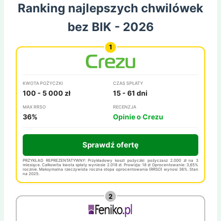
Ranking najlepszych chwilówek
bez BIK - 2026
KWOTA POŻYCZKI
CZAS SPŁATY
100 - 5 000 zł
15 - 61 dni
MAX RRSO
RECENZJA
36%
Opinie o Crezu
Sprawdź ofertę
PRZYKŁAD REPREZENTATYWNY: Przykładowy koszt pożyczki: pożyczasz 2.000 zł na 3
miesiące. Całkowita kwota spłaty wyniesie 2.018 zł. Prowizja: 18 zł Oprocentowanie: 3,65%
rocznie. Maksymalna rzeczywista roczna stopa oprocentowania (RRSO) wynosi 36%. Stan
na 2025.