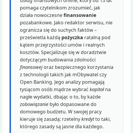
usług finansowych online, który od 13 lat
pomaga czytelnikom zrozumieć, jak
działa nowoczesne
finansowanie
pozabankowe. Jako redaktor serwisu, nie
ogranicza się do suchych faktów –
prześwietla każdą
pożyczka
ratalną pod
kątem przejrzystości umów i realnych
kosztów. Specjalizuje się w doradztwie
dotyczącym budowania zdolności
finansowej
oraz bezpiecznego korzystania
z technologii takich jak mObywatel czy
Open Banking. Jego analizy pomagają
tysiącom osób mądrze wybrać
kapitał
na
nagłe wydatki, dbając o to, by każde
zobowiązanie
było dopasowane do
domowego budżetu. W swojej pracy
kieruje się zasadą: rzetelny
kredyt
to taki,
którego zasady są jasne dla każdego.