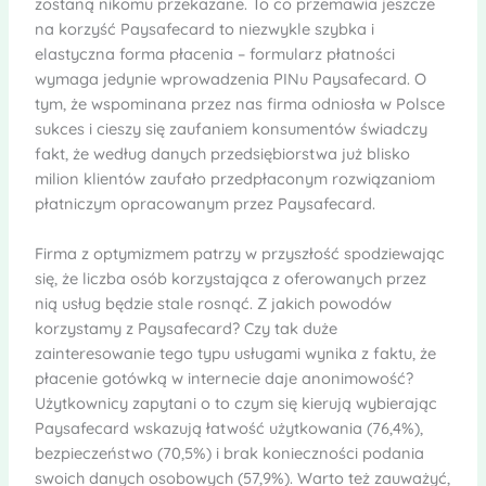
zostaną nikomu przekazane. To co przemawia jeszcze
na korzyść Paysafecard to niezwykle szybka i
elastyczna forma płacenia – formularz płatności
wymaga jedynie wprowadzenia PINu Paysafecard. O
tym, że wspominana przez nas firma odniosła w Polsce
sukces i cieszy się zaufaniem konsumentów świadczy
fakt, że według danych przedsiębiorstwa już blisko
milion klientów zaufało przedpłaconym rozwiązaniom
płatniczym opracowanym przez Paysafecard.
Firma z optymizmem patrzy w przyszłość spodziewając
się, że liczba osób korzystająca z oferowanych przez
nią usług będzie stale rosnąć. Z jakich powodów
korzystamy z Paysafecard? Czy tak duże
zainteresowanie tego typu usługami wynika z faktu, że
płacenie gotówką w internecie daje anonimowość?
Użytkownicy zapytani o to czym się kierują wybierając
Paysafecard wskazują łatwość użytkowania (76,4%),
bezpieczeństwo (70,5%) i brak konieczności podania
swoich danych osobowych (57,9%). Warto też zauważyć,