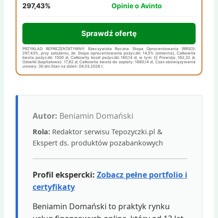
297,43%
Opinie o Avinto
Sprawdź ofertę
PRZYKŁAD REPREZENTATYWNY: Rzeczywista Roczna Stopa Oprocentowania (RRSO):
297,43%, przy założeniu, że: Stopa oprocentowania pożyczki: 14,5% (zmienna), Całkowita
kwota pożyczki: 1500 zł, Całkowity koszt pożyczki: 180,14 zł, w tym: (i) Prowizja: 162,32 zł,
Odsetki (kapitałowe): 17,82 zł, Całkowita kwota do zapłaty: 1680,14 zł, Czas obowiązywania
umowy: 30 dni.Stan na dzień: 04.03.2026 r.
Autor:
Beniamin Domański
Rola:
Redaktor serwisu Tepozyczki.pl &
Ekspert ds. produktów pozabankowych
Profil ekspercki:
Zobacz pełne portfolio i
certyfikaty
Beniamin Domański to praktyk rynku