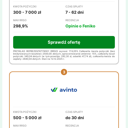
KWOTA POŻYCZKI
CZAS SPŁATY
300 - 7 000 zł
7 - 62 dni
MAX RRSO
RECENZJA
298,9%
Opinie o Feniko
Sprawdź ofertę
PRZYKŁAD REPREZENTATYWNY: (RRSO) wynosi: 174,05% Całkowita kwota pożyczki (bez
kredytowanych kosztów): 2500,00 złotych, oprocentowanie zmienne: 15%, całkowity koszt
pożyczki: 340,04 złotych (w tym prowizja: 292,30 zł, odsetki: 47,74 zł), całkowita kwota do
zapłaty: 2840,04 złotych. Stan na 12.12.2025 r.
KWOTA POŻYCZKI
CZAS SPŁATY
500 - 5 000 zł
do 30 dni
MAX RRSO
RECENZJA