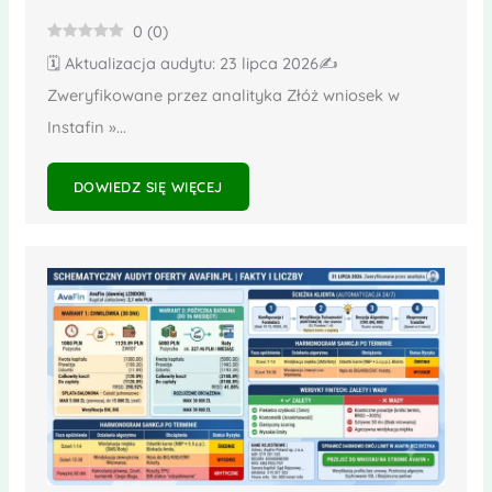
0
(
0
)
🗓️ Aktualizacja audytu: 23 lipca 2026✍️
Zweryfikowane przez analityka Złóż wniosek w
Instafin »...
DOWIEDZ SIĘ WIĘCEJ