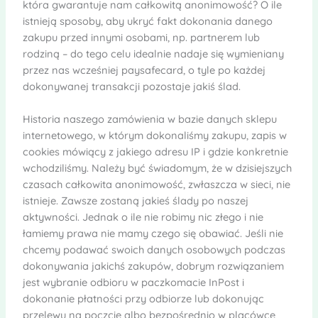
która gwarantuje nam całkowitą anonimowość? O ile
istnieją sposoby, aby ukryć fakt dokonania danego
zakupu przed innymi osobami, np. partnerem lub
rodziną – do tego celu idealnie nadaje się wymieniany
przez nas wcześniej paysafecard, o tyle po każdej
dokonywanej transakcji pozostaje jakiś ślad.
Historia naszego zamówienia w bazie danych sklepu
internetowego, w którym dokonaliśmy zakupu, zapis w
cookies mówiący z jakiego adresu IP i gdzie konkretnie
wchodziliśmy. Należy być świadomym, że w dzisiejszych
czasach całkowita anonimowość, zwłaszcza w sieci, nie
istnieje. Zawsze zostaną jakieś ślady po naszej
aktywności. Jednak o ile nie robimy nic złego i nie
łamiemy prawa nie mamy czego się obawiać. Jeśli nie
chcemy podawać swoich danych osobowych podczas
dokonywania jakichś zakupów, dobrym rozwiązaniem
jest wybranie odbioru w paczkomacie InPost i
dokonanie płatności przy odbiorze lub dokonując
przelewu na poczcie albo bezpośrednio w placówce