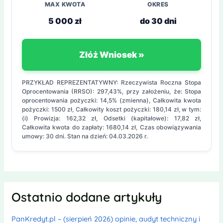
MAX KWOTA
OKRES
5 000 zł
do 30 dni
Złóż Wniosek »
PRZYKŁAD REPREZENTATYWNY: Rzeczywista Roczna Stopa
Oprocentowania (RRSO): 297,43%, przy założeniu, że: Stopa
oprocentowania pożyczki: 14,5% (zmienna), Całkowita kwota
pożyczki: 1500 zł, Całkowity koszt pożyczki: 180,14 zł, w tym:
(i) Prowizja: 162,32 zł, Odsetki (kapitałowe): 17,82 zł,
Całkowita kwota do zapłaty: 1680,14 zł, Czas obowiązywania
umowy: 30 dni. Stan na dzień: 04.03.2026 r.
Ostatnio dodane artykuły
PanKredyt.pl – (sierpień 2026) opinie, audyt techniczny i