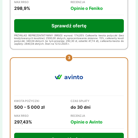
MAX RRSO
RECENZJA
298,9%
Opinie o Feniko
Sprawdź ofertę
PRZYKŁAD REPREZENTATYWNY: (RRSO) wynosi: 174,05% Całkowita kwota pożyczki (bez
kredytowanych kosztów): 2500,00 złotych, oprocentowanie zmienne: 15%, całkowity koszt
pożyczki: 340,04 złotych (w tym prowizja: 292,30 zł, odsetki: 47,74 zł), całkowita kwota do
zapłaty: 2840,04 złotych. Stan na 12.12.2025 r.
KWOTA POŻYCZKI
CZAS SPŁATY
500 - 5 000 zł
do 30 dni
MAX RRSO
RECENZJA
297,43%
Opinie o Avinto