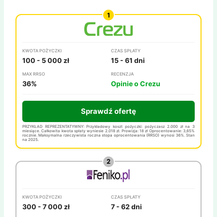
KWOTA POŻYCZKI
CZAS SPŁATY
100 - 5 000 zł
15 - 61 dni
MAX RRSO
RECENZJA
36%
Opinie o Crezu
Sprawdź ofertę
PRZYKŁAD REPREZENTATYWNY: Przykładowy koszt pożyczki: pożyczasz 2.000 zł na 3
miesiące. Całkowita kwota spłaty wyniesie 2.018 zł. Prowizja: 18 zł Oprocentowanie: 3,65%
rocznie. Maksymalna rzeczywista roczna stopa oprocentowania (RRSO) wynosi 36%. Stan
na 2025.
KWOTA POŻYCZKI
CZAS SPŁATY
300 - 7 000 zł
7 - 62 dni