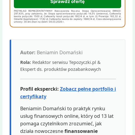
Sprawdź ofertę
PRZYKŁAD REPREZENTATYWNY: Rzeczywista Roczna Stopa Oprocentowania (RRSO):
297,43%, przy założeniu, że: Stopa oprocentowania pożyczki: 14,5% (zmienna), Całkowita
kwota pożyczki: 1500 zł, Całkowity koszt pożyczki: 180,14 zł, w tym: (i) Prowizja: 162,32 zł,
Odsetki (kapitałowe): 17,82 zł, Całkowita kwota do zapłaty: 1680,14 zł, Czas obowiązywania
umowy: 30 dni.Stan na dzień: 04.03.2026 r.
Autor:
Beniamin Domański
Rola:
Redaktor serwisu Tepozyczki.pl &
Ekspert ds. produktów pozabankowych
Profil ekspercki:
Zobacz pełne portfolio i
certyfikaty
Beniamin Domański to praktyk rynku
usług finansowych online, który od 13 lat
pomaga czytelnikom zrozumieć, jak
działa nowoczesne
finansowanie