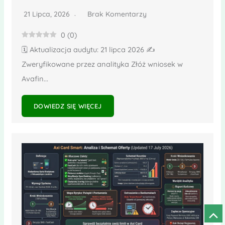
21 Lipca, 2026
Brak Komentarzy
0
(
0
)
🗓️ Aktualizacja audytu: 21 lipca 2026 ✍️
Zweryfikowane przez analityka Złóż wniosek w
Avafin...
DOWIEDZ SIĘ WIĘCEJ
Prze