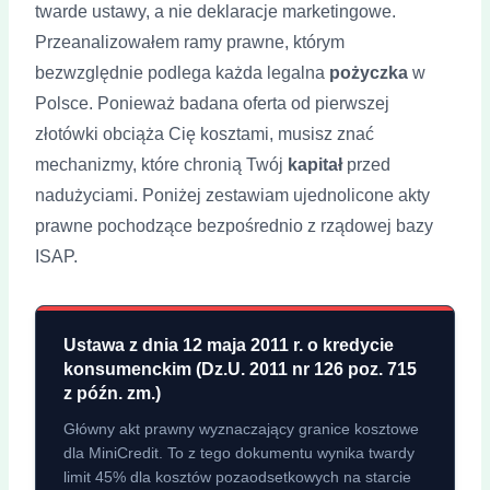
twarde ustawy, a nie deklaracje marketingowe.
Przeanalizowałem ramy prawne, którym
bezwzględnie podlega każda legalna
pożyczka
w
Polsce. Ponieważ badana oferta od pierwszej
złotówki obciąża Cię kosztami, musisz znać
mechanizmy, które chronią Twój
kapitał
przed
nadużyciami. Poniżej zestawiam ujednolicone akty
prawne pochodzące bezpośrednio z rządowej bazy
ISAP.
Ustawa z dnia 12 maja 2011 r. o kredycie
konsumenckim (Dz.U. 2011 nr 126 poz. 715
z późn. zm.)
Główny akt prawny wyznaczający granice kosztowe
dla MiniCredit. To z tego dokumentu wynika twardy
limit 45% dla kosztów pozaodsetkowych na starcie