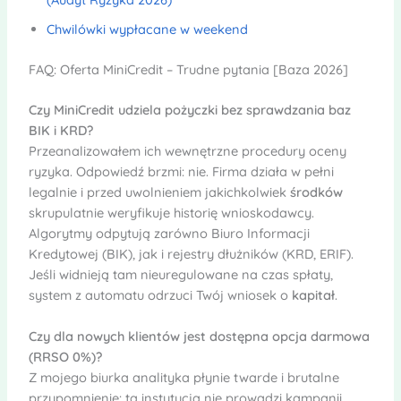
Chwilówki wypłacane w weekend
FAQ: Oferta MiniCredit – Trudne pytania [Baza 2026]
Czy MiniCredit udziela pożyczki bez sprawdzania baz
BIK i KRD?
Przeanalizowałem ich wewnętrzne procedury oceny
ryzyka. Odpowiedź brzmi: nie. Firma działa w pełni
legalnie i przed uwolnieniem jakichkolwiek
środków
skrupulatnie weryfikuje historię wnioskodawcy.
Algorytmy odpytują zarówno Biuro Informacji
Kredytowej (BIK), jak i rejestry dłużników (KRD, ERIF).
Jeśli widnieją tam nieuregulowane na czas spłaty,
system z automatu odrzuci Twój wniosek o
kapitał
.
Czy dla nowych klientów jest dostępna opcja darmowa
(RRSO 0%)?
Z mojego biurka analityka płynie twarde i brutalne
przypomnienie: ta instytucja nie prowadzi kampanii