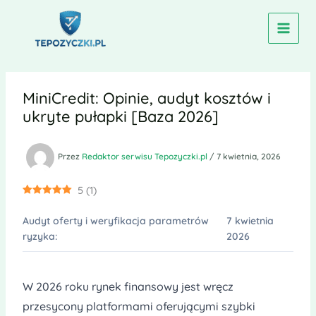
Przejdź
do
treści
MiniCredit: Opinie, audyt kosztów i
ukryte pułapki [Baza 2026]
Przez
Redaktor serwisu Tepozyczki.pl
/
7 kwietnia, 2026
5
(
1
)
Audyt oferty i weryfikacja parametrów
7 kwietnia
ryzyka:
2026
W 2026 roku rynek finansowy jest wręcz
przesycony platformami oferującymi szybki