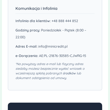
Komunikacja i Infolinia
Infolinia dla klientów:
+48 888 444 852
Godziny pracy:
Poniedziałek - Piątek (8:00 –
22:00)
Adres E-mail:
info@minicredit.pl
e-Doręczenia:
AE:PL-21876-30585-CJWRG-15
*Na powyższy adres e-mail lub fizyczny adres
siedziby możesz bezpiecznie wysłać wniosek o
wcześniejszą spłatę pobranych
środków
lub
dokument odstąpienia od umowy.