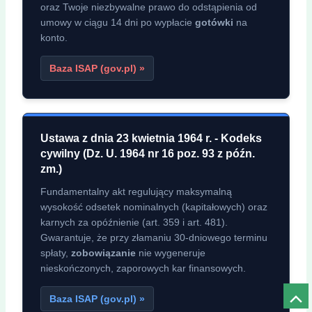
oraz Twoje niezbywalne prawo do odstąpienia od
umowy w ciągu 14 dni po wypłacie
gotówki
na
konto.
Baza ISAP (gov.pl) »
Ustawa z dnia 23 kwietnia 1964 r. - Kodeks
cywilny (Dz. U. 1964 nr 16 poz. 93 z późn.
zm.)
Fundamentalny akt regulujący maksymalną
wysokość odsetek nominalnych (kapitałowych) oraz
karnych za opóźnienie (art. 359 i art. 481).
Gwarantuje, że przy złamaniu 30-dniowego terminu
spłaty,
zobowiązanie
nie wygeneruje
nieskończonych, zaporowych kar finansowych.
Baza ISAP (gov.pl) »
Prze