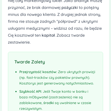
niej cały marketingowy lukier. Jako analityk muszę
przyznać, że brak darmowej
pożyczki
to potężny
minus dla nowego klienta. Z drugiej jednak strony,
firma nie stosuje żadnych "półprawd" z ukrytymi
usługami medycznymi – widzisz od razu, ile będzie
Cię kosztował ten
kapitał
. Zobacz twarde
zestawienie.
Twarde Zalety
Przejrzystość kosztów:
Zero ukrytych prowizji
(np. fast-tracków czy pakietów prawnych).
Kosztorys jest generowany natychmiastowo.
Szybkość API:
Jeśli Twoje konto w banku i
baza mObywatel (zastrzeżenia) nie są
zablokowane,
środki
są uwalniane w czasie
rzeczywistym.