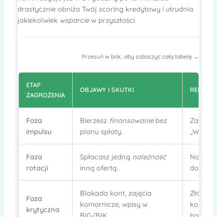
drastycznie obniża Twój scoring kredytowy i utrudnia
jakiekolwiek
wsparcie
w przyszłości.
Przesuń w bok, aby zobaczyć całą tabelę →
ETAP
OBJAWY I SKUTKI
REKOME
ZAGROŻENIA
Faza
Bierzesz
finansowanie
bez
Zaczeka
impulsu
planu spłaty.
„Wyślij”.
Faza
Spłacasz jedną
należność
Natychmi
rotacji
inną ofertą.
doradcą
Blokada kont, zajęcia
Złóż wn
Faza
komornicze, wpisy w
konsume
krytyczna
BIG/BIK.
bankow