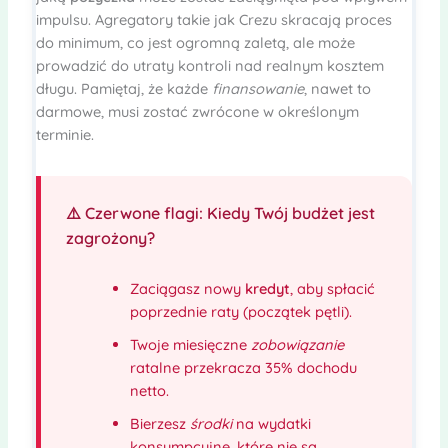
impulsu. Agregatory takie jak Crezu skracają proces
do minimum, co jest ogromną zaletą, ale może
prowadzić do utraty kontroli nad realnym kosztem
długu. Pamiętaj, że każde
finansowanie
, nawet to
darmowe, musi zostać zwrócone w określonym
terminie.
⚠️ Czerwone flagi: Kiedy Twój budżet jest
zagrożony?
Zaciągasz nowy
kredyt
, aby spłacić
poprzednie raty (początek pętli).
Twoje miesięczne
zobowiązanie
ratalne przekracza 35% dochodu
netto.
Bierzesz
środki
na wydatki
konsumpcyjne, które nie są