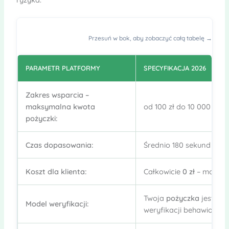
Przesuń w bok, aby zobaczyć całą tabelę →
PARAMETR PLATFORMY
SPECYFIKACJA 2026
Zakres wsparcia –
maksymalna kwota
od 100 zł do 10 000 zł (z
pożyczki:
Czas dopasowania:
Średnio 180 sekund dzięk
Koszt dla klienta:
Całkowicie
0 zł
– model
Twoja
pożyczka
jest do
Model weryfikacji:
weryfikacji behawioralne