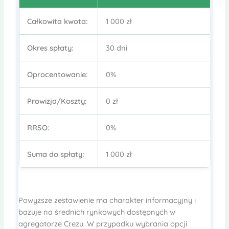
Całkowita kwota:
1 000 zł
5
Okres spłaty:
30 dni
1
Oprocentowanie:
0%
1
Prowizja/Koszty:
0 zł
1
RRSO:
0%
9
Suma do spłaty:
1 000 zł
7
Powyższe zestawienie ma charakter informacyjny i
bazuje na średnich rynkowych dostępnych w
agregatorze Crezu. W przypadku wybrania opcji