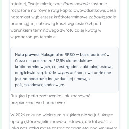
ratalnej, Twoje miesięczne
finansowanie
zostanie
rozłożone na równe raty kapitałowo-odsetkowe. Jeśli
natomiast wybierzesz krótkoterminowe
zobowiązanie
promocyjne, całkowity koszt wyniesie 0 zł pod
warunkiem terminowego zwrotu całej kwoty w
wyznaczonym terminie.
Nota prawna:
Maksymalne RRSO w bazie partnerów
Crezu nie przekracza 312,5% dla produktów
krótkoterminowych, co jest zgodne z aktualną ustawą
antylichwiarską. Każde
wsparcie
finansowe udzielane
jest na podstawie indywidualnej umowy z
pożyczkodawcą końcowym.
Ryzyka i pętla zadłużenia: Jak zachować
bezpieczeństwo finansowe?
W 2026 roku największym ryzykiem nie są już ukryte
opłaty (które wyeliminowała ustawa), ale łatwość, z
jaką
pożyczka
może zostać zaciągnięta pod wpływem