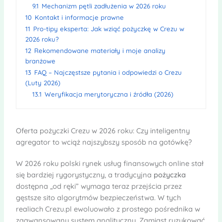
9.1
Mechanizm pętli zadłużenia w 2026 roku
10
Kontakt i informacje prawne
11
Pro-tipy eksperta: Jak wziąć pożyczkę w Crezu w
2026 roku?
12
Rekomendowane materiały i moje analizy
branżowe
13
FAQ – Najczęstsze pytania i odpowiedzi o Crezu
(Luty 2026)
13.1
Weryfikacja merytoryczna i źródła (2026)
Oferta pożyczki Crezu w 2026 roku: Czy inteligentny
agregator to wciąż najszybszy sposób na gotówkę?
W 2026 roku polski rynek usług finansowych online stał
się bardziej rygorystyczny, a tradycyjna
pożyczka
dostępna „od ręki” wymaga teraz przejścia przez
gęstsze sito algorytmów bezpieczeństwa. W tych
realiach Crezu.pl ewoluowało z prostego pośrednika w
zaawansowany system analityczny. Zamiast ryzykować