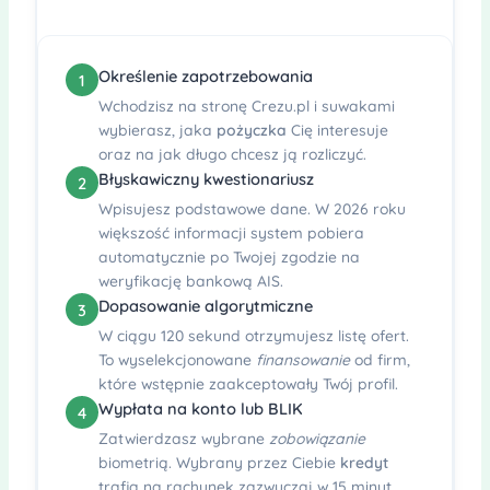
Określenie zapotrzebowania
1
Wchodzisz na stronę Crezu.pl i suwakami
wybierasz, jaka
pożyczka
Cię interesuje
oraz na jak długo chcesz ją rozliczyć.
Błyskawiczny kwestionariusz
2
Wpisujesz podstawowe dane. W 2026 roku
większość informacji system pobiera
automatycznie po Twojej zgodzie na
weryfikację bankową AIS.
Dopasowanie algorytmiczne
3
W ciągu 120 sekund otrzymujesz listę ofert.
To wyselekcjonowane
finansowanie
od firm,
które wstępnie zaakceptowały Twój profil.
Wypłata na konto lub BLIK
4
Zatwierdzasz wybrane
zobowiązanie
biometrią. Wybrany przez Ciebie
kredyt
trafia na rachunek zazwyczaj w 15 minut.