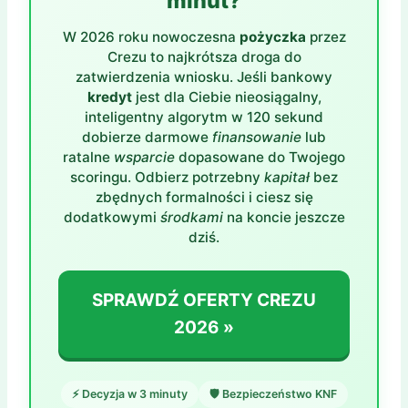
minut?
W 2026 roku nowoczesna
pożyczka
przez
Crezu to najkrótsza droga do
zatwierdzenia wniosku. Jeśli bankowy
kredyt
jest dla Ciebie nieosiągalny,
inteligentny algorytm w 120 sekund
dobierze darmowe
finansowanie
lub
ratalne
wsparcie
dopasowane do Twojego
scoringu. Odbierz potrzebny
kapitał
bez
zbędnych formalności i ciesz się
dodatkowymi
środkami
na koncie jeszcze
dziś.
SPRAWDŹ OFERTY CREZU
2026 »
⚡ Decyzja w 3 minuty
🛡️ Bezpieczeństwo KNF