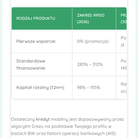
ZAKRES RRSO
PRZYKŁ
RODZAJ PRODUKTU
(2026)
(30 DNI)
Pożycza
Pierwsze wsparcie:
0% (promocja)
zł.
Standardowe
Pożyczas
285% – 312%
finansowanie:
1495 zł.
Rata mi
Kapitał ratalny (12m+):
98% – 155%
scoringu
Ostateczny
kredyt
mobilny jest dopasowywany przez
algorytm Crezu na podstawie Twojego profilu w
bazach BIK oraz historii operacji bankowych (AIS).