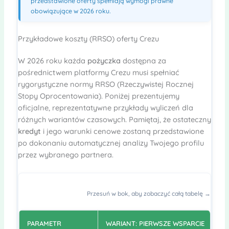
przedstawione oferty spełniają wymogi prawne
obowiązujące w 2026 roku.
Przykładowe koszty (RRSO) oferty Crezu
W 2026 roku każda
pożyczka
dostępna za
pośrednictwem platformy Crezu musi spełniać
rygorystyczne normy RRSO (Rzeczywistej Rocznej
Stopy Oprocentowania). Poniżej prezentujemy
oficjalne, reprezentatywne przykłady wyliczeń dla
różnych wariantów czasowych. Pamiętaj, że ostateczny
kredyt
i jego warunki cenowe zostaną przedstawione
po dokonaniu automatycznej analizy Twojego profilu
przez wybranego partnera.
Przesuń w bok, aby zobaczyć całą tabelę →
PARAMETR
WARIANT: PIERWSZE WSPARCIE
W