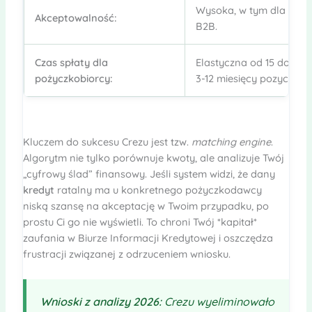
Wysoka, w tym dla osób
Akceptowalność:
B2B.
Czas spłaty dla
Elastyczna od 15 do 60 dn
pożyczkobiorcy:
3-12 miesięcy pozyczka r
Kluczem do sukcesu Crezu jest tzw.
matching engine
.
Algorytm nie tylko porównuje kwoty, ale analizuje Twój
„cyfrowy ślad” finansowy. Jeśli system widzi, że dany
kredyt
ratalny ma u konkretnego pożyczkodawcy
niską szansę na akceptację w Twoim przypadku, po
prostu Ci go nie wyświetli. To chroni Twój *kapitał*
zaufania w Biurze Informacji Kredytowej i oszczędza
frustracji związanej z odrzuceniem wniosku.
Wnioski z analizy 2026:
Crezu wyeliminowało