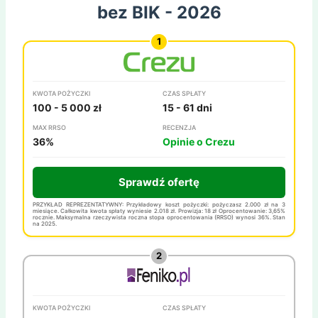
bez BIK - 2026
KWOTA POŻYCZKI
CZAS SPŁATY
100 - 5 000 zł
15 - 61 dni
MAX RRSO
RECENZJA
36%
Opinie o Crezu
Sprawdź ofertę
PRZYKŁAD REPREZENTATYWNY: Przykładowy koszt pożyczki: pożyczasz 2.000 zł na 3
miesiące. Całkowita kwota spłaty wyniesie 2.018 zł. Prowizja: 18 zł Oprocentowanie: 3,65%
rocznie. Maksymalna rzeczywista roczna stopa oprocentowania (RRSO) wynosi 36%. Stan
na 2025.
KWOTA POŻYCZKI
CZAS SPŁATY