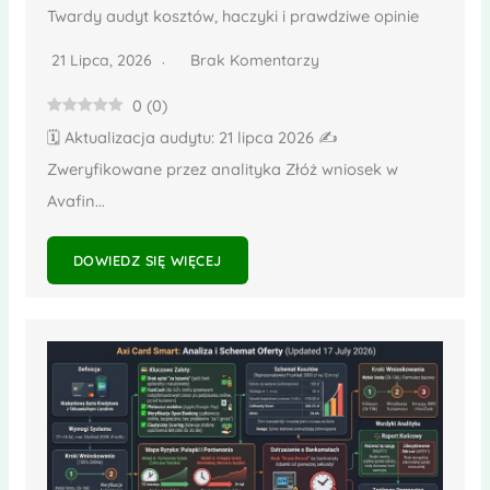
Twardy audyt kosztów, haczyki i prawdziwe opinie
21 Lipca, 2026
Brak Komentarzy
0
(
0
)
🗓️ Aktualizacja audytu: 21 lipca 2026 ✍️
Zweryfikowane przez analityka Złóż wniosek w
Avafin...
DOWIEDZ SIĘ WIĘCEJ