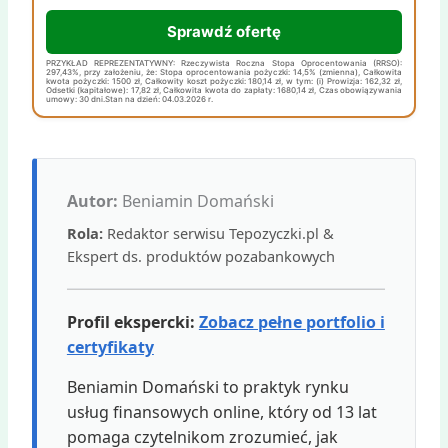
Sprawdź ofertę
PRZYKŁAD REPREZENTATYWNY: Rzeczywista Roczna Stopa Oprocentowania (RRSO):
297,43%, przy założeniu, że: Stopa oprocentowania pożyczki: 14,5% (zmienna), Całkowita
kwota pożyczki: 1500 zł, Całkowity koszt pożyczki: 180,14 zł, w tym: (i) Prowizja: 162,32 zł,
Odsetki (kapitałowe): 17,82 zł, Całkowita kwota do zapłaty: 1680,14 zł, Czas obowiązywania
umowy: 30 dni.Stan na dzień: 04.03.2026 r.
Autor:
Beniamin Domański
Rola:
Redaktor serwisu Tepozyczki.pl &
Ekspert ds. produktów pozabankowych
Profil ekspercki:
Zobacz pełne portfolio i
certyfikaty
Beniamin Domański to praktyk rynku
usług finansowych online, który od 13 lat
pomaga czytelnikom zrozumieć, jak