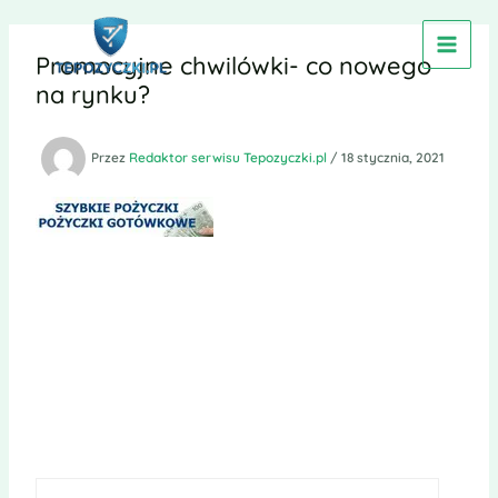
Przejdź
do
Promocyjne chwilówki- co nowego
treści
na rynku?
Przez
Redaktor serwisu Tepozyczki.pl
/
18 stycznia, 2021