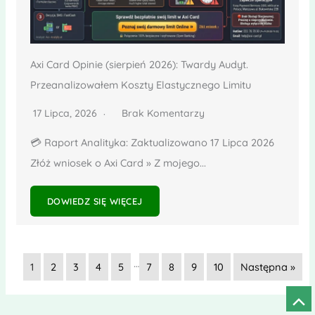
Axi Card Opinie (sierpień 2026): Twardy Audyt.
Przeanalizowałem Koszty Elastycznego Limitu
17 Lipca, 2026
Brak Komentarzy
💳 Raport Analityka: Zaktualizowano 17 Lipca 2026
Złóż wniosek o Axi Card » Z mojego...
DOWIEDZ SIĘ WIĘCEJ
…
1
2
3
4
5
7
8
9
10
Następna »
Prze