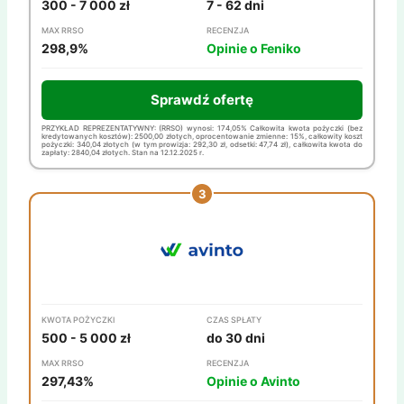
300 - 7 000 zł
7 - 62 dni
MAX RRSO
RECENZJA
298,9%
Opinie o Feniko
Sprawdź ofertę
PRZYKŁAD REPREZENTATYWNY: (RRSO) wynosi: 174,05% Całkowita kwota pożyczki (bez
kredytowanych kosztów): 2500,00 złotych, oprocentowanie zmienne: 15%, całkowity koszt
pożyczki: 340,04 złotych (w tym prowizja: 292,30 zł, odsetki: 47,74 zł), całkowita kwota do
zapłaty: 2840,04 złotych. Stan na 12.12.2025 r.
KWOTA POŻYCZKI
CZAS SPŁATY
500 - 5 000 zł
do 30 dni
MAX RRSO
RECENZJA
297,43%
Opinie o Avinto