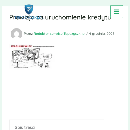
Przejdź
do
Prowizja za uruchomienie kredytu
treści
Przez
Redaktor serwisu Tepozyczki.pl
/
4 grudnia, 2025
Spis treści