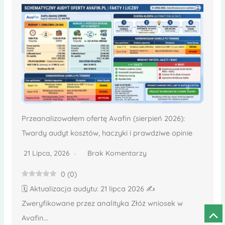
Przeanalizowałem ofertę Avafin (sierpień 2026):
Twardy audyt kosztów, haczyki i prawdziwe opinie
21 Lipca, 2026
Brak Komentarzy
0
(
0
)
🗓️ Aktualizacja audytu: 21 lipca 2026 ✍️
Zweryfikowane przez analityka Złóż wniosek w
Prze
Avafin...