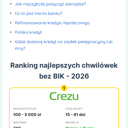
Jak najszybciej pożyczyć pieniądze?
Co to jest marża banku?
Refinansowanie kredytu hipotecznego
Polska kredyt
Gdzie dostanę kredyt na zasiłek pielęgnacyjny lub
inny?
Ranking najlepszych chwilówek
bez BIK - 2026
KWOTA POŻYCZKI
CZAS SPŁATY
100 - 5 000 zł
15 - 61 dni
MAX RRSO
RECENZJA