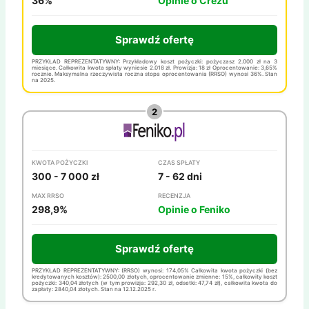
36%
Opinie o Crezu
Sprawdź ofertę
PRZYKŁAD REPREZENTATYWNY: Przykładowy koszt pożyczki: pożyczasz 2.000 zł na 3
miesiące. Całkowita kwota spłaty wyniesie 2.018 zł. Prowizja: 18 zł Oprocentowanie: 3,65%
rocznie. Maksymalna rzeczywista roczna stopa oprocentowania (RRSO) wynosi 36%. Stan
na 2025.
KWOTA POŻYCZKI
CZAS SPŁATY
300 - 7 000 zł
7 - 62 dni
MAX RRSO
RECENZJA
298,9%
Opinie o Feniko
Sprawdź ofertę
PRZYKŁAD REPREZENTATYWNY: (RRSO) wynosi: 174,05% Całkowita kwota pożyczki (bez
kredytowanych kosztów): 2500,00 złotych, oprocentowanie zmienne: 15%, całkowity koszt
pożyczki: 340,04 złotych (w tym prowizja: 292,30 zł, odsetki: 47,74 zł), całkowita kwota do
zapłaty: 2840,04 złotych. Stan na 12.12.2025 r.