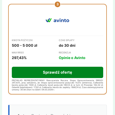
KWOTA POŻYCZKI
CZAS SPŁATY
500 - 5 000 zł
do 30 dni
MAX RRSO
RECENZJA
297,43%
Opinie o Avinto
Sprawdź ofertę
PRZYKŁAD REPREZENTATYWNY: Rzeczywista Roczna Stopa Oprocentowania (RRSO):
297,43%, przy założeniu, że: Stopa oprocentowania pożyczki: 14,5% (zmienna), Całkowita
kwota pożyczki: 1500 zł, Całkowity koszt pożyczki: 180,14 zł, w tym: (i) Prowizja: 162,32 zł,
Odsetki (kapitałowe): 17,82 zł, Całkowita kwota do zapłaty: 1680,14 zł, Czas obowiązywania
umowy: 30 dni.Stan na dzień: 04.03.2026 r.