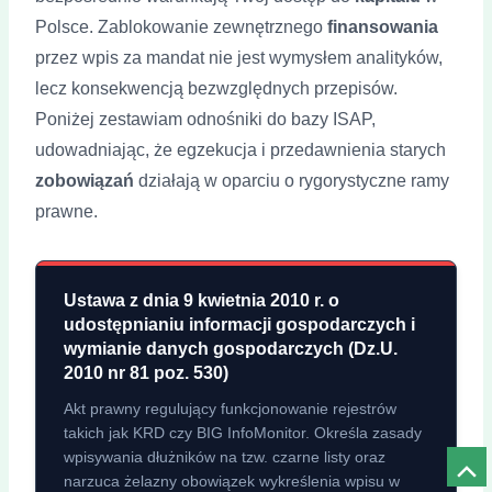
Polsce. Zablokowanie zewnętrznego
finansowania
przez wpis za mandat nie jest wymysłem analityków,
lecz konsekwencją bezwzględnych przepisów.
Poniżej zestawiam odnośniki do bazy ISAP,
udowadniając, że egzekucja i przedawnienia starych
zobowiązań
działają w oparciu o rygorystyczne ramy
prawne.
Ustawa z dnia 9 kwietnia 2010 r. o
udostępnianiu informacji gospodarczych i
wymianie danych gospodarczych (Dz.U.
2010 nr 81 poz. 530)
Akt prawny regulujący funkcjonowanie rejestrów
takich jak KRD czy BIG InfoMonitor. Określa zasady
wpisywania dłużników na tzw. czarne listy oraz
Prze
narzuca żelazny obowiązek wykreślenia wpisu w