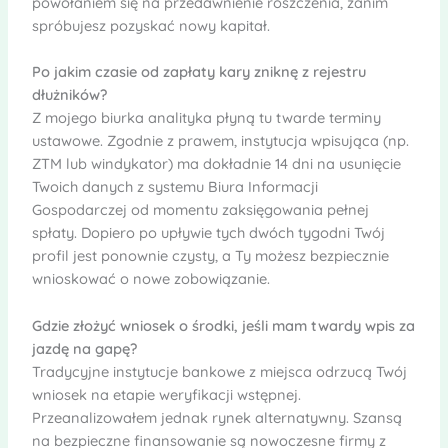
powołaniem się na przedawnienie roszczenia, zanim
spróbujesz pozyskać nowy kapitał.
Po jakim czasie od zapłaty kary zniknę z rejestru
dłużników?
Z mojego biurka analityka płyną tu twarde terminy
ustawowe. Zgodnie z prawem, instytucja wpisująca (np.
ZTM lub windykator) ma dokładnie 14 dni na usunięcie
Twoich danych z systemu Biura Informacji
Gospodarczej od momentu zaksięgowania pełnej
spłaty. Dopiero po upływie tych dwóch tygodni Twój
profil jest ponownie czysty, a Ty możesz bezpiecznie
wnioskować o nowe zobowiązanie.
Gdzie złożyć wniosek o środki, jeśli mam twardy wpis za
jazdę na gapę?
Tradycyjne instytucje bankowe z miejsca odrzucą Twój
wniosek na etapie weryfikacji wstępnej.
Przeanalizowałem jednak rynek alternatywny. Szansą
na bezpieczne finansowanie są nowoczesne firmy z