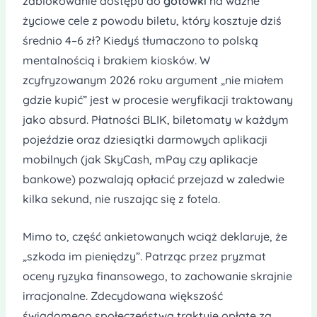
zablokowanie dostępu do
gotówki
na ważne
życiowe cele z powodu biletu, który kosztuje dziś
średnio 4–6 zł? Kiedyś tłumaczono to polską
mentalnością i brakiem kiosków. W
zcyfryzowanym 2026 roku argument „nie miałem
gdzie kupić” jest w procesie weryfikacji traktowany
jako absurd. Płatności BLIK, biletomaty w każdym
pojeździe oraz dziesiątki darmowych aplikacji
mobilnych (jak SkyCash, mPay czy aplikacje
bankowe) pozwalają opłacić przejazd w zaledwie
kilka sekund, nie ruszając się z fotela.
Mimo to, część ankietowanych wciąż deklaruje, że
„szkoda im pieniędzy”. Patrząc przez pryzmat
oceny ryzyka finansowego, to zachowanie skrajnie
irracjonalne. Zdecydowana większość
świadomego społeczeństwa traktuje opłatę za