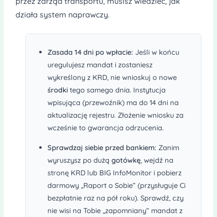
przez zarząd transportu, musisz wiedzieć, jak
działa system naprawczy.
Zasada 14 dni po wpłacie:
Jeśli w końcu
uregulujesz mandat i zostaniesz
wykreślony z KRD, nie wnioskuj o nowe
środki
tego samego dnia. Instytucja
wpisująca (przewoźnik) ma do 14 dni na
aktualizację rejestru. Złożenie wniosku za
wcześnie to gwarancja odrzucenia.
Sprawdzaj siebie przed bankiem:
Zanim
wyruszysz po dużą
gotówkę
, wejdź na
stronę KRD lub BIG InfoMonitor i pobierz
darmowy „Raport o Sobie” (przysługuje Ci
bezpłatnie raz na pół roku). Sprawdź, czy
nie wisi na Tobie „zapomniany” mandat z