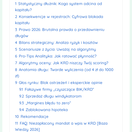
1
Statystyczny dłużnik: Kogo system odcina od
kapitału?
2
Konsekwencje w rejestrach: Cyfrowa blokada
kapitału
3
Prawo 2026: Brutalna prawda o przedawnieniu
długów
4
Bilans strategiczny: Analiza ryzyk i kosztów
5
Scenariusze z życia: Uważaj na algorytmy
6
Pro-Tips Analityka: Jak ratować płynność?
7
Algorytmy oceny: Jak KRD niszczy Twój scoring?
8
Anatomia długu: Twarde wyliczenia (od 4 zł do 1000
zł)
9
Głos rynku: Blok ostrzeżeń i eksperckie opinie
9.1
Fałszywe firmy „czyszczące BIK/KRD”
9.2
Sprzedaż długu windykatorom
9.3
„Margines błędu to zero”
9.4
Zablokowana hipoteka
10
Rekomendacje
11
FAQ: Niezapłacony mandat a wpis w KRD [Baza
Wiedzy 2026]