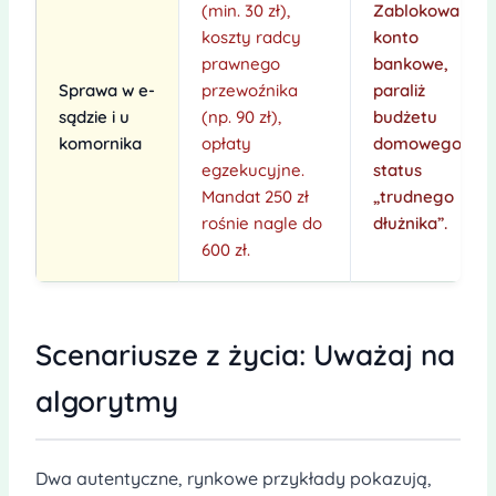
(min. 30 zł),
Zablokowane
koszty radcy
konto
prawnego
bankowe,
Sprawa w e-
przewoźnika
paraliż
sądzie i u
(np. 90 zł),
budżetu
komornika
opłaty
domowego,
egzekucyjne.
status
Mandat 250 zł
„trudnego
rośnie nagle do
dłużnika”.
600 zł.
Scenariusze z życia: Uważaj na
algorytmy
Dwa autentyczne, rynkowe przykłady pokazują,