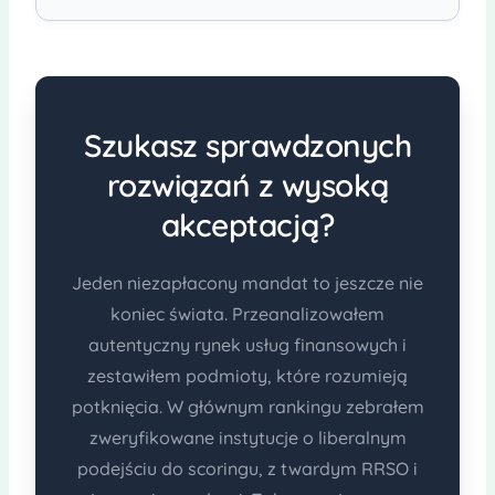
Szukasz sprawdzonych
rozwiązań z wysoką
akceptacją?
Jeden niezapłacony mandat to jeszcze nie
koniec świata. Przeanalizowałem
autentyczny rynek usług finansowych i
zestawiłem podmioty, które rozumieją
potknięcia. W głównym rankingu zebrałem
zweryfikowane instytucje o liberalnym
podejściu do scoringu, z twardym RRSO i