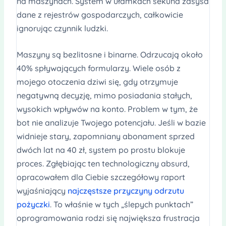
na maszynach. System w ułamkach sekund zasysa
dane z rejestrów gospodarczych, całkowicie
ignorując czynnik ludzki.
Maszyny są bezlitosne i binarne. Odrzucają około
40% spływających formularzy. Wiele osób z
mojego otoczenia dziwi się, gdy otrzymuje
negatywną decyzję, mimo posiadania stałych,
wysokich wpływów na konto. Problem w tym, że
bot nie analizuje Twojego potencjału. Jeśli w bazie
widnieje stary, zapomniany abonament sprzed
dwóch lat na 40 zł, system po prostu blokuje
proces. Zgłębiając ten technologiczny absurd,
opracowałem dla Ciebie szczegółowy raport
wyjaśniający
najczęstsze przyczyny odrzutu
pożyczki
. To właśnie w tych „ślepych punktach”
oprogramowania rodzi się największa frustracja