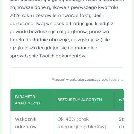
najnowsze dane rynkowe z pierwszego kwartału
2026 roku i zestawiłem twarde fakty. Jeśli
odrzucono Twój wniosek o tradycyjny
kredyt
z
powodu bezdusznych algorytmów, poniższa
tabela dokładnie obrazuje, co zyskujesz (i ile
ryzykujesz) decydując się na manualne
sprawdzenie Twoich dokumentów.
Przesuń w bok, aby zobaczyć całą tabelę →
PARAMETR
BEZDUSZNY ALGORYTM
WERYFI
ANALITYCZNY
Wskaźnik
Ok. 40% (brak
Szansa
odrzutów
tolerancji dla błędów)
o 60%