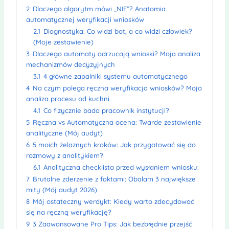
2
Dlaczego algorytm mówi „NIE”? Anatomia
automatycznej weryfikacji wniosków
2.1
Diagnostyka: Co widzi bot, a co widzi człowiek?
(Moje zestawienie)
3
Dlaczego automaty odrzucają wnioski? Moja analiza
mechanizmów decyzyjnych
3.1
4 główne zapalniki systemu automatycznego
4
Na czym polega ręczna weryfikacja wniosków? Moja
analiza procesu od kuchni
4.1
Co fizycznie bada pracownik instytucji?
5
Ręczna vs Automatyczna ocena: Twarde zestawienie
analityczne (Mój audyt)
6
5 moich żelaznych kroków: Jak przygotować się do
rozmowy z analitykiem?
6.1
Analityczna checklista przed wysłaniem wniosku:
7
Brutalne zderzenie z faktami: Obalam 3 największe
mity (Mój audyt 2026)
8
Mój ostateczny werdykt: Kiedy warto zdecydować
się na ręczną weryfikację?
9
3 Zaawansowane Pro Tips: Jak bezbłędnie przejść