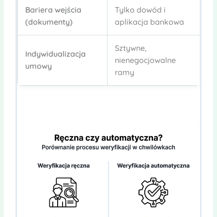
Bariera wejścia
Tylko dowód i
W
(dokumenty)
aplikacja bankowa
(
Sztywne,
Indywidualizacja
Pe
nienegocjowalne
umowy
d
ramy