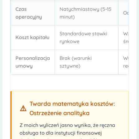
Czas
Natychmiastowy (5-15
Od 2 d
operacyjny
minut)
Standardowe stawki
Wzros
Koszt kapitału
rynkowe
średni
Personalizacja
Brak (warunki
Wysok
umowy
sztywne)
realne
Twarda matematyka kosztów:
⚠️
Ostrzeżenie analityka
Z moich wyliczeń jasno wynika, że ręczna
obsługa to dla instytucji finansowej