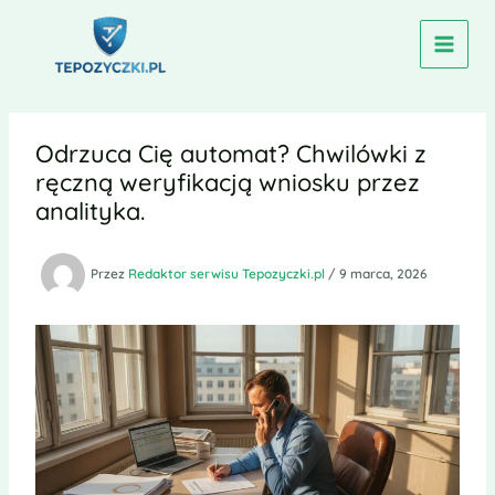
Przejdź
do
treści
Odrzuca Cię automat? Chwilówki z
ręczną weryfikacją wniosku przez
analityka.
Przez
Redaktor serwisu Tepozyczki.pl
/
9 marca, 2026