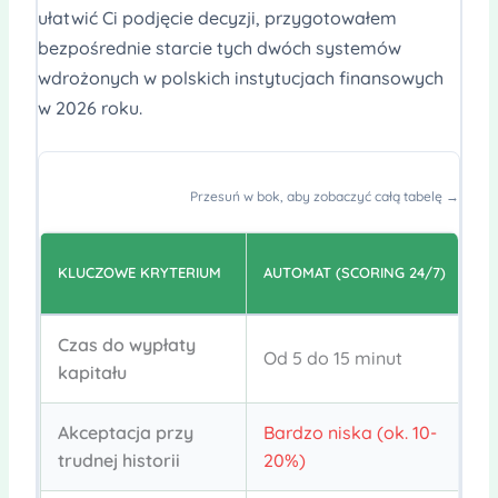
ułatwić Ci podjęcie decyzji, przygotowałem
bezpośrednie starcie tych dwóch systemów
wdrożonych w polskich instytucjach finansowych
w 2026 roku.
Przesuń w bok, aby zobaczyć całą tabelę →
C
KLUCZOWE KRYTERIUM
AUTOMAT (SCORING 24/7)
O
Czas do wypłaty
Od 5 do 15 minut
O
kapitału
Akceptacja przy
Bardzo niska (ok. 10-
W
trudnej historii
20%)