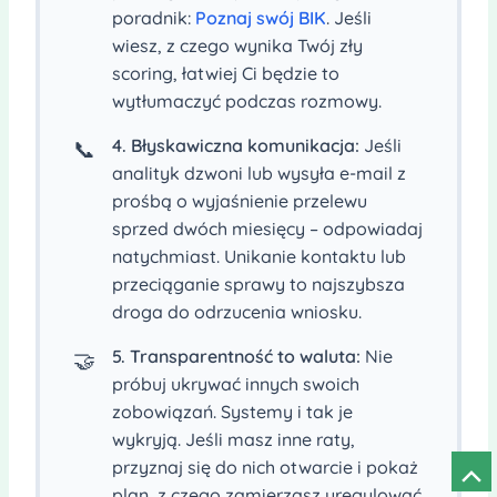
poradnik:
Poznaj swój BIK
. Jeśli
wiesz, z czego wynika Twój zły
scoring, łatwiej Ci będzie to
wytłumaczyć podczas rozmowy.
4. Błyskawiczna komunikacja:
Jeśli
📞
analityk dzwoni lub wysyła e-mail z
prośbą o wyjaśnienie przelewu
sprzed dwóch miesięcy – odpowiadaj
natychmiast. Unikanie kontaktu lub
przeciąganie sprawy to najszybsza
droga do odrzucenia wniosku.
5. Transparentność to waluta:
Nie
🤝
próbuj ukrywać innych swoich
zobowiązań. Systemy i tak je
wykryją. Jeśli masz inne raty,
przyznaj się do nich otwarcie i pokaż
Prze
plan, z czego zamierzasz uregulować