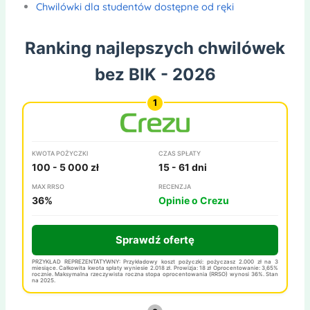
Chwilówki dla studentów dostępne od ręki
Ranking najlepszych chwilówek
bez BIK - 2026
KWOTA POŻYCZKI
CZAS SPŁATY
100 - 5 000 zł
15 - 61 dni
MAX RRSO
RECENZJA
36%
Opinie o Crezu
Sprawdź ofertę
PRZYKŁAD REPREZENTATYWNY: Przykładowy koszt pożyczki: pożyczasz 2.000 zł na 3
miesiące. Całkowita kwota spłaty wyniesie 2.018 zł. Prowizja: 18 zł Oprocentowanie: 3,65%
rocznie. Maksymalna rzeczywista roczna stopa oprocentowania (RRSO) wynosi 36%. Stan
na 2025.