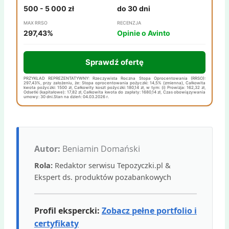
500 - 5 000 zł
do 30 dni
MAX RRSO
RECENZJA
297,43%
Opinie o Avinto
Sprawdź ofertę
PRZYKŁAD REPREZENTATYWNY: Rzeczywista Roczna Stopa Oprocentowania (RRSO):
297,43%, przy założeniu, że: Stopa oprocentowania pożyczki: 14,5% (zmienna), Całkowita
kwota pożyczki: 1500 zł, Całkowity koszt pożyczki: 180,14 zł, w tym: (i) Prowizja: 162,32 zł,
Odsetki (kapitałowe): 17,82 zł, Całkowita kwota do zapłaty: 1680,14 zł, Czas obowiązywania
umowy: 30 dni.Stan na dzień: 04.03.2026 r.
Autor:
Beniamin Domański
Rola:
Redaktor serwisu Tepozyczki.pl &
Ekspert ds. produktów pozabankowych
Profil ekspercki:
Zobacz pełne portfolio i
certyfikaty