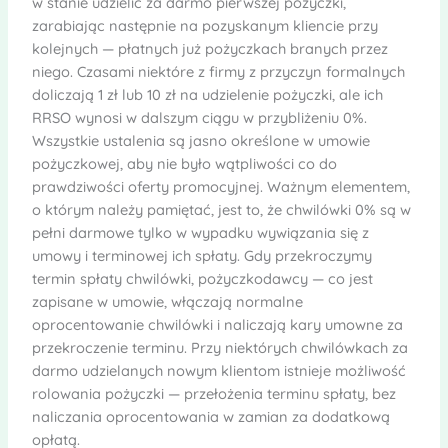
w stanie udzielić za darmo pierwszej pożyczki,
zarabiając następnie na pozyskanym kliencie przy
kolejnych — płatnych już pożyczkach branych przez
niego. Czasami niektóre z firmy z przyczyn formalnych
doliczają 1 zł lub 10 zł na udzielenie pożyczki, ale ich
RRSO wynosi w dalszym ciągu w przybliżeniu 0%.
Wszystkie ustalenia są jasno określone w umowie
pożyczkowej, aby nie było wątpliwości co do
prawdziwości oferty promocyjnej. Ważnym elementem,
o którym należy pamiętać, jest to, że chwilówki 0% są w
pełni darmowe tylko w wypadku wywiązania się z
umowy i terminowej ich spłaty. Gdy przekroczymy
termin spłaty chwilówki, pożyczkodawcy — co jest
zapisane w umowie, włączają normalne
oprocentowanie chwilówki i naliczają kary umowne za
przekroczenie terminu. Przy niektórych chwilówkach za
darmo udzielanych nowym klientom istnieje możliwość
rolowania pożyczki — przełożenia terminu spłaty, bez
naliczania oprocentowania w zamian za dodatkową
opłatą.