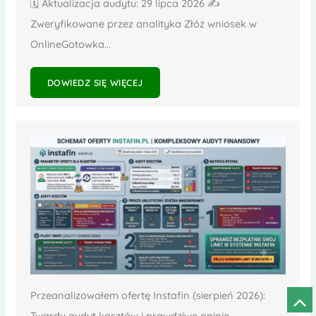
🗓️ Aktualizacja audytu: 29 lipca 2026 ✍️
Zweryfikowane przez analityka Złóż wniosek w
OnlineGotowka...
DOWIEDZ SIĘ WIĘCEJ
Przeanalizowałem ofertę Instafin (sierpień 2026):
Prze
Twardy audyt kosztów i prawdziwe opinie