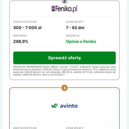
KWOTA POŻYCZKI
CZAS SPŁATY
300 - 7 000 zł
7 - 62 dni
MAX RRSO
RECENZJA
298,9%
Opinie o Feniko
Sprawdź ofertę
PRZYKŁAD REPREZENTATYWNY: (RRSO) wynosi: 174,05% Całkowita kwota pożyczki (bez
kredytowanych kosztów): 2500,00 złotych, oprocentowanie zmienne: 15%, całkowity koszt
pożyczki: 340,04 złotych (w tym prowizja: 292,30 zł, odsetki: 47,74 zł), całkowita kwota do
zapłaty: 2840,04 złotych. Stan na 12.12.2025 r.
KWOTA POŻYCZKI
CZAS SPŁATY