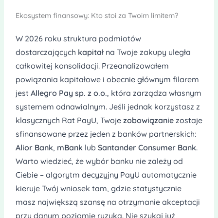
Ekosystem finansowy: Kto stoi za Twoim limitem?
W 2026 roku struktura podmiotów
dostarczających
kapitał
na Twoje zakupy uległa
całkowitej konsolidacji. Przeanalizowałem
powiązania kapitałowe i obecnie głównym filarem
jest
Allegro Pay sp. z o.o.
, która zarządza własnym
systemem odnawialnym. Jeśli jednak korzystasz z
klasycznych Rat PayU, Twoje
zobowiązanie
zostaje
sfinansowane przez jeden z banków partnerskich:
Alior Bank
,
mBank
lub
Santander Consumer Bank
.
Warto wiedzieć, że wybór banku nie zależy od
Ciebie – algorytm decyzyjny PayU automatycznie
kieruje Twój wniosek tam, gdzie statystycznie
masz największą szansę na otrzymanie akceptacji
przy danym poziomie ryzyka. Nie szukaj już