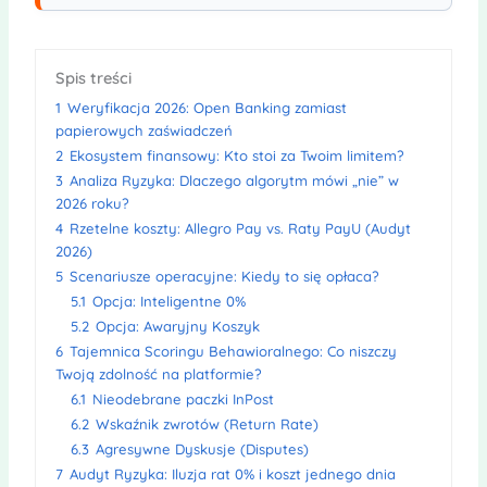
Spis treści
1
Weryfikacja 2026: Open Banking zamiast
papierowych zaświadczeń
2
Ekosystem finansowy: Kto stoi za Twoim limitem?
3
Analiza Ryzyka: Dlaczego algorytm mówi „nie” w
2026 roku?
4
Rzetelne koszty: Allegro Pay vs. Raty PayU (Audyt
2026)
5
Scenariusze operacyjne: Kiedy to się opłaca?
5.1
Opcja: Inteligentne 0%
5.2
Opcja: Awaryjny Koszyk
6
Tajemnica Scoringu Behawioralnego: Co niszczy
Twoją zdolność na platformie?
6.1
Nieodebrane paczki InPost
6.2
Wskaźnik zwrotów (Return Rate)
6.3
Agresywne Dyskusje (Disputes)
7
Audyt Ryzyka: Iluzja rat 0% i koszt jednego dnia