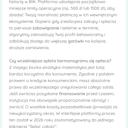
historią w BIK. Platforma udostępnia początkowo
mniejsze limity operacyjne (np. 500 zł lub 1500 zł), aby
zbadać Twoją moralność płatniczą w ich wewnętrznym
ekosystemie. Dopiero gdy zrealizujesz zakupy i spłacisz
to pierwsze
zobowiązanie
rzetelnie w terminie,
algorytmy zaktualizują Twój profil behawioralny i
odblokują dostęp do większej
gotówki
na kolejne,
droższe zamówienia.
Czy wcześniejsza spłata harmonogramu się opłaca?
Z mojego biurka analityka matematyka jest tutaj
bardzo korzystna dla konsumenta. Zgodnie z polskim
prawem o kredycie konsumenckim, masz absolutne
prawo do wcześniejszego uregulowania całego salda.
Jeśli zwrócisz pozyskane
finansowanie
przed czasem,
instytucja ma obowiązek proporcjonalnie obniżyć i
zwrócić Ci wszelkie koszty pozaodsetkowe (prowizje) za
niewykorzystany okres. W interfejsie platformy proces
ten został w 2026 roku zautomatyzowany do jednego
kliknięcia "Spłać całość".