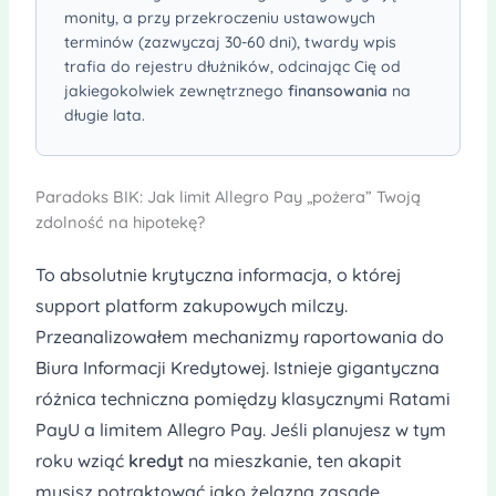
monity, a przy przekroczeniu ustawowych
terminów (zazwyczaj 30-60 dni), twardy wpis
trafia do rejestru dłużników, odcinając Cię od
jakiegokolwiek zewnętrznego
finansowania
na
długie lata.
Paradoks BIK: Jak limit Allegro Pay „pożera” Twoją
zdolność na hipotekę?
To absolutnie krytyczna informacja, o której
support platform zakupowych milczy.
Przeanalizowałem mechanizmy raportowania do
Biura Informacji Kredytowej. Istnieje gigantyczna
różnica techniczna pomiędzy klasycznymi Ratami
PayU a limitem Allegro Pay. Jeśli planujesz w tym
roku wziąć
kredyt
na mieszkanie, ten akapit
musisz potraktować jako żelazną zasadę