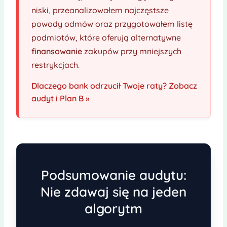
niski, przeanalizowałem najczęstsze
powody odmów oraz przygotowałem listę
podmiotów, które oferują alternatywne
finansowanie
zakupów przy mniejszych
restrykcjach.
Dlaczego bank odrzucił Twoje raty? Zobacz
audyt i Plan B »
Podsumowanie audytu:
Nie zdawaj się na jeden
algorytm