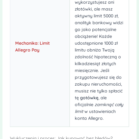
wykorzystujesz ani
złotówki, ale masz
aktywny limit 5000 zł,
analityk bankowy widzi
go jako potencjalne
obciążenie! Każde
Mechanika: Limit
udostępnione 1000 zł
Allegro Pay
limitu obniża Twoją
zdolność hipoteczną o
kilkadziesiąt złotych
miesięcznie. Jeśli
przygotowujesz się do
zakupu nieruchomości,
musisz nie tylko spłacić
tę
gotówkę
, ale
oficjalnie
zamknąć cały
limit
w ustawieniach
konta Allegro.
Wykluczenia i proces: Jak kupować bez błędów?