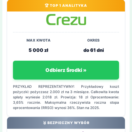
🏆 TOP 1 ANALITYKA
MAX KWOTA
OKRES
5 000 zł
do 61 dni
Odbierz Środki »
PRZYKŁAD REPREZENTATYWNY: Przykładowy koszt
pożyczki: pożyczasz 2.000 zł na 3 miesiące. Całkowita kwota
spłaty wyniesie 2.018 zł. Prowizja: 18 zł Oprocentowanie:
3,65% rocznie. Maksymalna rzeczywista roczna stopa
oprocentowania (RRSO) wynosi 36%. Stan na 2025.
🥈 BEZPIECZNY WYBÓR