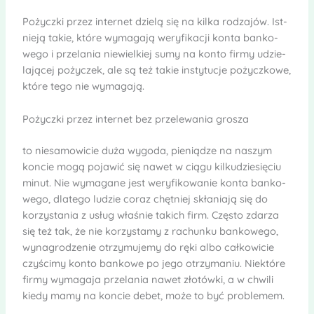
Pożyczki przez inter­net dzielą się na kilka rodza­jów. Ist­
nieją takie, które wyma­gają wery­fi­ka­cji konta ban­ko­
wego i prze­la­nia nie­wiel­kiej sumy na konto firmy udzie­
la­ją­cej poży­czek, ale są też takie insty­tu­cje pożycz­kowe,
które tego nie wyma­gają.
Pożyczki przez inter­net bez prze­le­wa­nia gro­sza
to nie­sa­mo­wi­cie duża wygoda, pie­nią­dze na naszym
kon­cie mogą poja­wić się nawet w ciągu kil­ku­dzie­się­ciu
minut. Nie wyma­gane jest wery­fi­ko­wa­nie konta ban­ko­
wego, dla­tego ludzie coraz chęt­niej skła­niają się do
korzy­sta­nia z usług wła­śnie takich firm. Czę­sto zda­rza
się też tak, że nie korzy­stamy z rachunku ban­ko­wego,
wyna­gro­dze­nie otrzy­mu­jemy do ręki albo cał­ko­wi­cie
czy­ścimy konto ban­kowe po jego otrzy­ma­niu. Niek­tóre
firmy wyma­gaja prze­la­nia nawet zło­tówki, a w chwili
kiedy mamy na kon­cie debet, może to być pro­ble­mem.