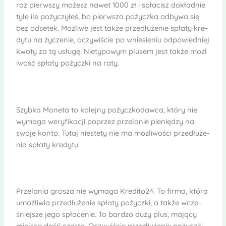
raz pierw­szy możesz nawet 1000 zł i spła­cisz dokład­nie
tyle ile poży­czy­łeś, bo pierw­sza pożyczka odbywa się
bez odse­tek. Moż­liwe jest także prze­dłu­że­nie spłaty kre­
dytu na życze­nie, oczy­wi­ście po wnie­sie­niu odpo­wied­niej
kwoty za tą usługę. Nie­ty­po­wym plu­sem jest także moż­l
i­wość spłaty pożyczki na raty.
Szybka Moneta to kolejny pożycz­ko­dawca, który nie
wymaga wery­fi­ka­cji poprzez prze­la­nie pie­nię­dzy na
swoje konto. Tutaj nie­stety nie ma moż­li­wo­ści prze­dłu­że­
nia spłaty kre­dytu.
Prze­la­nia gro­sza nie wymaga Kre­di­to24. To firma, która
umoż­li­wia prze­dłu­że­nie spłaty pożyczki, a także wcze­
śniej­sze jego spła­ce­nie. To bar­dzo duży plus, mający
miej­sce dość czę­sto. Oczy­wi­ście prze­dłu­że­nie pożyczki