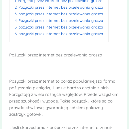
1
Pożyczki przez inter­net bez prze­le­wa­nia gro­sza
2
Pożyczki przez inter­net bez prze­le­wa­nia gro­sza
3
pożyczki przez inter­net bez prze­le­wa­nia gro­sza
4
Pożyczki przez inter­net bez prze­le­wa­nia gro­sza
5
pożyczki przez inter­net bez prze­le­wa­nia gro­sza
6
pożyczki przez inter­net bez prze­le­wa­nia gro­sza
Pożyczki przez inter­net bez prze­le­wa­nia gro­sza
Pożyczki przez inter­net to coraz popu­lar­niej­sza forma
poży­cza­nia pie­nię­dzy. Ludzie bar­dzo chęt­nie z nich
korzy­stają z wielu róż­nych wzglę­dów. Przede wszyst­kim
przez szyb­kość i wygodę. Takie pożyczki, które są co
prawda chwi­lowe, gwa­ran­tują cał­kiem pokaźny
zastrzyk gotówki.
Jeśli sko­rzy­stamy z poży­czki przez inter­net przy­naj­