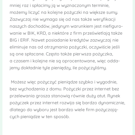
mniej raz i spła­cimy ją w wyzna­czo­nym ter­mi­nie,
możemy liczyć na kolejne pożyczki na więk­sze sumy.
Zazwy­czaj nie wymaga się od nas także wery­fi­ka­cji
naszych docho­dów, jedy­nym warun­kiem jest nie­fi­gu­ro­
wa­nie w BIK, KRD, a nie­które z firm prześwietlają także
BIG i ERIF. Nawet posia­da­nie kre­dy­tów zazwy­czaj nie
eli­mi­nuje nas od otrzy­ma­nia pożyczki, oczy­wi­ście jeśli
są one spła­cane. Czę­sto także pierw­sza pożyczka,
a cza­sem i kolejne nie są opro­cen­to­wane, więc odda­
jemy dokład­nie tyle pie­nię­dzy, ile poży­czy­li­śmy.
Możesz więc poży­czyć pie­nią­dze szybko i wygod­nie,
bez wycho­dze­nia z domu. Pożyczki przez inter­net bez
prze­le­wa­nia gro­sza sta­no­wią rów­nie duży atut. Rynek
poży­czek przez inter­net roz­wija się bar­dzo dyna­micz­nie,
dla­tego do wyboru jest bar­dzo wiele firm poży­cza­ją­
cych pie­nią­dze w ten spo­sób.