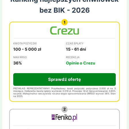
bez BIK - 2026
KWOTA POŻYCZKI
CZAS SPŁATY
100 - 5 000 zł
15 - 61 dni
MAX RRSO
RECENZJA
36%
Opinie o Crezu
Sprawdź ofertę
PRZYKŁAD REPREZENTATYWNY: Przykładowy koszt pożyczki: pożyczasz 2.000 zł na 3
miesiące. Całkowita kwota spłaty wyniesie 2.018 zł. Prowizja: 18 zł Oprocentowanie: 3,65%
rocznie. Maksymalna rzeczywista roczna stopa oprocentowania (RRSO) wynosi 36%. Stan
na 2025.