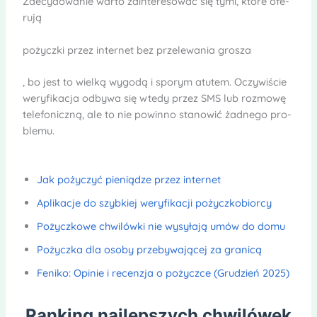
Zde­cy­do­wa­nie warto zain­te­re­so­wać się tymi, które ofe­
rują
pożyczki przez inter­net bez prze­le­wa­nia gro­sza
, bo jest to wielką wygodą i spo­rym atu­tem. Oczy­wi­ście
wery­fi­ka­cja odbywa się wtedy przez SMS lub roz­mowę
tele­fo­niczną, ale to nie powinno sta­no­wić żad­nego pro­
blemu.
Jak pożyczyć pieniądze przez internet
Aplikacje do szybkiej weryfikacji pożyczkobiorcy
Pożyczkowe chwilówki nie wysyłają umów do domu
Pożyczka dla osoby przebywającej za granicą
Feniko: Opinie i recenzja o pożyczce (Grudzień 2025)
Ranking najlepszych chwilówek