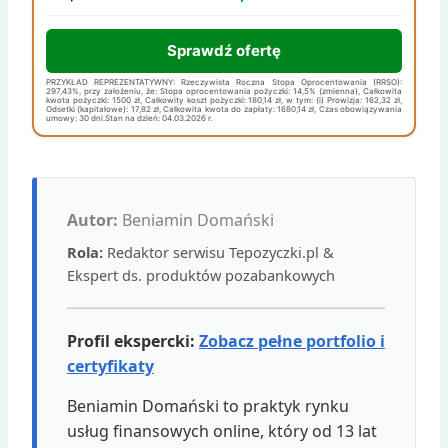
Sprawdź ofertę
PRZYKŁAD REPREZENTATYWNY: Rzeczywista Roczna Stopa Oprocentowania (RRSO):
297,43%, przy założeniu, że: Stopa oprocentowania pożyczki: 14,5% (zmienna), Całkowita
kwota pożyczki: 1500 zł, Całkowity koszt pożyczki: 180,14 zł, w tym: (i) Prowizja: 162,32 zł,
Odsetki (kapitałowe): 17,82 zł, Całkowita kwota do zapłaty: 1680,14 zł, Czas obowiązywania
umowy: 30 dni.Stan na dzień: 04.03.2026 r.
Autor:
Beniamin Domański
Rola:
Redaktor serwisu Tepozyczki.pl &
Ekspert ds. produktów pozabankowych
Profil ekspercki:
Zobacz pełne portfolio i
certyfikaty
Beniamin Domański to praktyk rynku
usług finansowych online, który od 13 lat