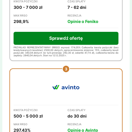
KWOTA POŻYCZKI
CZAS SPŁATY
300 - 7 000 zł
7 - 62 dni
MAX RRSO
RECENZJA
298,9%
Opinie o Feniko
Sprawdź ofertę
PRZYKŁAD REPREZENTATYWNY: (RRSO) wynosi: 174,05% Całkowita kwota pożyczki (bez
kredytowanych kosztów): 2500,00 złotych, oprocentowanie zmienne: 15%, całkowity koszt
pożyczki: 340,04 złotych (w tym prowizja: 292,30 zł, odsetki: 47,74 zł), całkowita kwota do
zapłaty: 2840,04 złotych. Stan na 12.12.2025 r.
KWOTA POŻYCZKI
CZAS SPŁATY
500 - 5 000 zł
do 30 dni
MAX RRSO
RECENZJA
297,43%
Opinie o Avinto