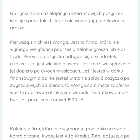
Na rynku firm udzie­la­ją­cych inter­netowych poży­czek
ist­nieje sporo takich, które nie wyma­gają prze­le­wa­nia
gro­sza.
Pierw­szą z nich jest Wonga. Jest to firma, która nie
wymaga wery­fi­ka­cji poprzez prze­la­nie gro­sza lub zło­
tówki. Pierw­sza pożyczka odbywa się bez odse­tek,
a także – co jest wiel­kim plu­sem – jest moż­liwe spła­ce­nie
jej dopiero po dwóch mie­sią­cach. Jeśli jesteś w dołku
finan­so­wym albo nie jesteś w sta­nie spła­cić pożyczki po
zwy­cza­jo­wych 30 dniach, to Wonga.com może zaofe­ro­
wać Ci naprawdę atrak­cyjne warunki. Dodat­kowo moż­
liwe jest poży­cze­nie nawet 1500 zł!
Kolejną z firm, które nie wyma­gają prze­la­nia na swoje
konto drob­nej kwoty jest Alfa Kre­dyt. Tutaj poży­czyć po