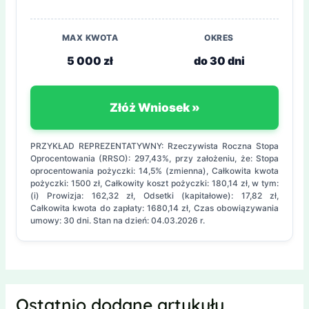
MAX KWOTA
OKRES
5 000 zł
do 30 dni
Złóż Wniosek »
PRZYKŁAD REPREZENTATYWNY: Rzeczywista Roczna Stopa
Oprocentowania (RRSO): 297,43%, przy założeniu, że: Stopa
oprocentowania pożyczki: 14,5% (zmienna), Całkowita kwota
pożyczki: 1500 zł, Całkowity koszt pożyczki: 180,14 zł, w tym:
(i) Prowizja: 162,32 zł, Odsetki (kapitałowe): 17,82 zł,
Całkowita kwota do zapłaty: 1680,14 zł, Czas obowiązywania
umowy: 30 dni. Stan na dzień: 04.03.2026 r.
Ostatnio dodane artykuły