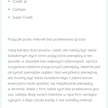
Cre­dit. pl
Cash­per
Super Cre­dit.
Pożyczki przez inter­net bez prze­le­wa­nia gro­sza
mają bar­dzo dużo plu­sów i zalet, ale należy być także
świa­do­mym złych stron poży­cza­nia pie­nię­dzy w ten
spo­sób, w zasa­dzie bez więk­szych zobo­wią­zań, oprócz
oczy­wi­ście odda­nia poży­czo­nych pie­nię­dzy. Ide­al­nie jest
otrzy­mać pie­nią­dze szybko i bez wery­fi­ka­cji pie­nięż­nej,
ale musimy być także świa­domi tego z jakimi kon­se­
kwen­cjami może spo­tkać się niespła­ce­nie pie­nię­dzy
w ter­mi­nie. Wiele z firm, także tych bez prze­le­wa­nia gro­
sza, oddaje długi swo­ich klien­tów w ręce firm win­dy­ka­
cyj­nych, a tego raczej każdy z nas wolałby unik­nąć.