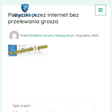
Przejdź
do
Pożyczki przez internet bez
treści
przelewania grosza
Przez
Redaktor serwisu Tepozyczki.pl
/
8 grudnia, 2025
Spis treści