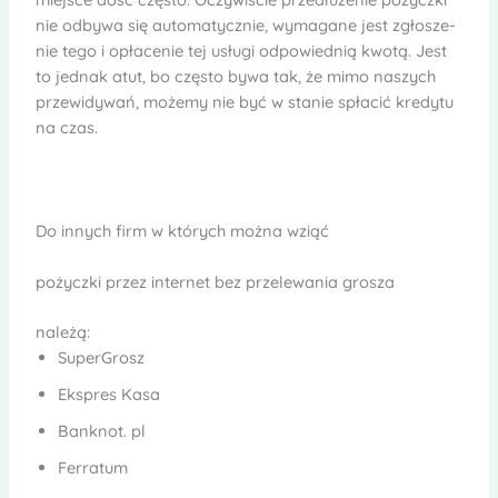
nie odbywa się auto­ma­tycz­nie, wyma­gane jest zgło­sze­
nie tego i opła­ce­nie tej usługi odpowiednią kwotą. Jest
to jed­nak atut, bo czę­sto bywa tak, że mimo naszych
prze­wi­dy­wań, możemy nie być w sta­nie spła­cić kre­dytu
na czas.
Do innych firm w któ­rych można wziąć
pożyczki przez inter­net bez prze­le­wa­nia gro­sza
należą:
SuperGrosz
Ekspres Kasa
Bank­not. pl
Fer­ra­tum