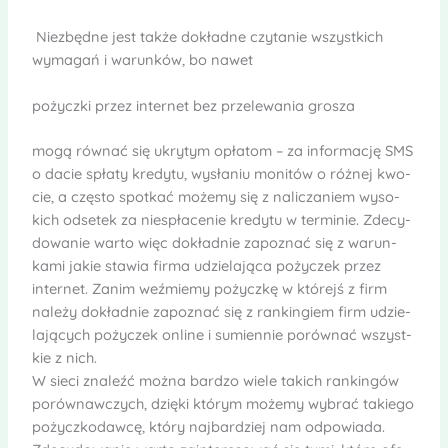
Nie­zbędne jest także dokładne czy­ta­nie wszyst­kich
wymagań i warun­ków, bo nawet
pożyczki przez inter­net bez prze­le­wa­nia gro­sza
mogą rów­nać się ukry­tym opła­tom – za infor­ma­cję SMS
o dacie spłaty kre­dytu, wysła­niu moni­tów o róż­nej kwo­
cie, a czę­sto spo­tkać możemy się z nali­cza­niem wyso­
kich odse­tek za niespła­ce­nie kre­dytu w ter­mi­nie. Zde­cy­
do­wa­nie warto więc dokład­nie zapo­znać się z warun­
kami jakie sta­wia firma udzie­la­jąca poży­czek przez
inter­net. Zanim weź­miemy pożyczkę w któ­rejś z firm
należy dokład­nie zapo­znać się z ran­kin­giem firm udzie­
la­ją­cych poży­czek online i sumien­nie porów­nać wszyst­
kie z nich.
W sieci zna­leźć można bar­dzo wiele takich ran­kin­gów
porów­naw­czych, dzięki któ­rym możemy wybrać takiego
pożycz­ko­dawcę, który naj­bar­dziej nam odpo­wiada.