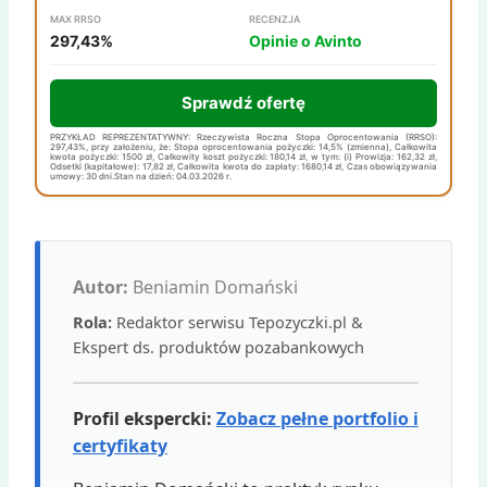
MAX RRSO
RECENZJA
297,43%
Opinie o Avinto
Sprawdź ofertę
PRZYKŁAD REPREZENTATYWNY: Rzeczywista Roczna Stopa Oprocentowania (RRSO):
297,43%, przy założeniu, że: Stopa oprocentowania pożyczki: 14,5% (zmienna), Całkowita
kwota pożyczki: 1500 zł, Całkowity koszt pożyczki: 180,14 zł, w tym: (i) Prowizja: 162,32 zł,
Odsetki (kapitałowe): 17,82 zł, Całkowita kwota do zapłaty: 1680,14 zł, Czas obowiązywania
umowy: 30 dni.Stan na dzień: 04.03.2026 r.
Autor:
Beniamin Domański
Rola:
Redaktor serwisu Tepozyczki.pl &
Ekspert ds. produktów pozabankowych
Profil ekspercki:
Zobacz pełne portfolio i
certyfikaty