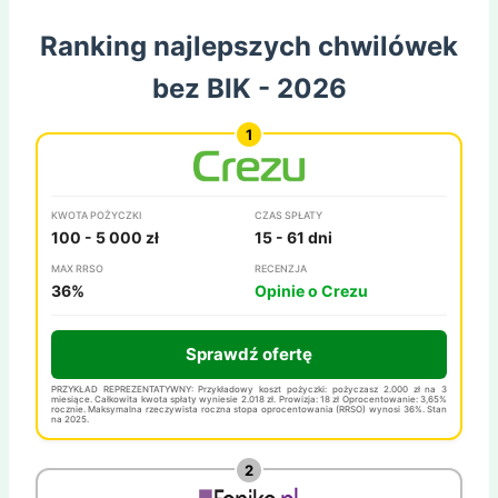
Ranking najlepszych chwilówek
bez BIK - 2026
KWOTA POŻYCZKI
CZAS SPŁATY
100 - 5 000 zł
15 - 61 dni
MAX RRSO
RECENZJA
36%
Opinie o Crezu
Sprawdź ofertę
PRZYKŁAD REPREZENTATYWNY: Przykładowy koszt pożyczki: pożyczasz 2.000 zł na 3
miesiące. Całkowita kwota spłaty wyniesie 2.018 zł. Prowizja: 18 zł Oprocentowanie: 3,65%
rocznie. Maksymalna rzeczywista roczna stopa oprocentowania (RRSO) wynosi 36%. Stan
na 2025.