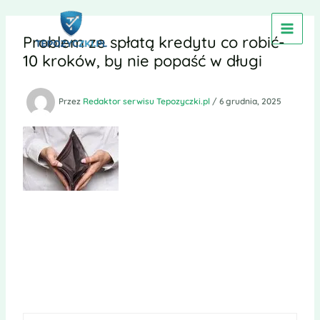
Przejdź
do
Problem ze spłatą kredytu co robić-
treści
10 kroków, by nie popaść w długi
Przez
Redaktor serwisu Tepozyczki.pl
/
6 grudnia, 2025