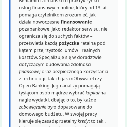
Beniamin Domański to praktyk rynku
usług finansowych online, który od 13 lat
pomaga czytelnikom zrozumieć, jak
działa nowoczesne
finansowanie
pozabankowe. Jako redaktor serwisu, nie
ogranicza się do suchych faktów –
prześwietla każdą
pożyczka
ratalną pod
kątem przejrzystości umów i realnych
kosztów. Specjalizuje się w doradztwie
dotyczącym budowania zdolności
finansowej
oraz bezpiecznego korzystania
z technologii takich jak mObywatel czy
Open Banking. Jego analizy pomagają
tysiącom osób mądrze wybrać
kapitał
na
nagłe wydatki, dbając o to, by każde
zobowiązanie
było dopasowane do
domowego budżetu. W swojej pracy
kieruje się zasadą: rzetelny
kredyt
to taki,