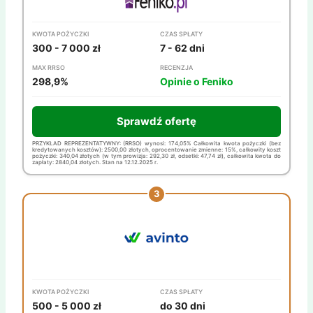
KWOTA POŻYCZKI
CZAS SPŁATY
300 - 7 000 zł
7 - 62 dni
MAX RRSO
RECENZJA
298,9%
Opinie o Feniko
Sprawdź ofertę
PRZYKŁAD REPREZENTATYWNY: (RRSO) wynosi: 174,05% Całkowita kwota pożyczki (bez
kredytowanych kosztów): 2500,00 złotych, oprocentowanie zmienne: 15%, całkowity koszt
pożyczki: 340,04 złotych (w tym prowizja: 292,30 zł, odsetki: 47,74 zł), całkowita kwota do
zapłaty: 2840,04 złotych. Stan na 12.12.2025 r.
KWOTA POŻYCZKI
CZAS SPŁATY
500 - 5 000 zł
do 30 dni