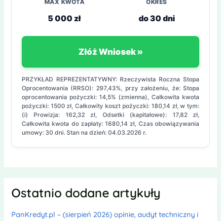
MAX KWOTA
OKRES
5 000 zł
do 30 dni
Złóż Wniosek »
PRZYKŁAD REPREZENTATYWNY: Rzeczywista Roczna Stopa
Oprocentowania (RRSO): 297,43%, przy założeniu, że: Stopa
oprocentowania pożyczki: 14,5% (zmienna), Całkowita kwota
pożyczki: 1500 zł, Całkowity koszt pożyczki: 180,14 zł, w tym:
(i) Prowizja: 162,32 zł, Odsetki (kapitałowe): 17,82 zł,
Całkowita kwota do zapłaty: 1680,14 zł, Czas obowiązywania
umowy: 30 dni. Stan na dzień: 04.03.2026 r.
Ostatnio dodane artykuły
PanKredyt.pl – (sierpień 2026) opinie, audyt techniczny i