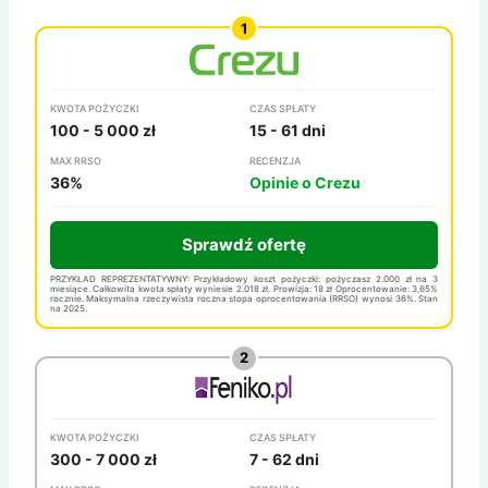
KWOTA POŻYCZKI
CZAS SPŁATY
100 - 5 000 zł
15 - 61 dni
MAX RRSO
RECENZJA
36%
Opinie o Crezu
Sprawdź ofertę
PRZYKŁAD REPREZENTATYWNY: Przykładowy koszt pożyczki: pożyczasz 2.000 zł na 3
miesiące. Całkowita kwota spłaty wyniesie 2.018 zł. Prowizja: 18 zł Oprocentowanie: 3,65%
rocznie. Maksymalna rzeczywista roczna stopa oprocentowania (RRSO) wynosi 36%. Stan
na 2025.
KWOTA POŻYCZKI
CZAS SPŁATY
300 - 7 000 zł
7 - 62 dni