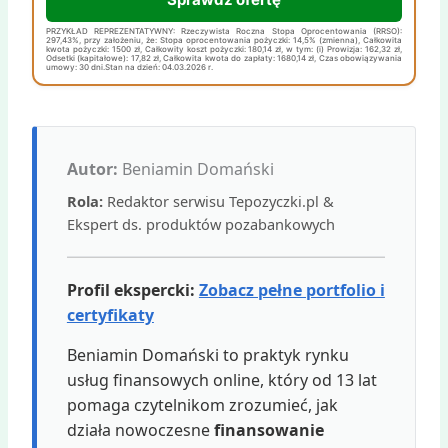
PRZYKŁAD REPREZENTATYWNY: Rzeczywista Roczna Stopa Oprocentowania (RRSO):
297,43%, przy założeniu, że: Stopa oprocentowania pożyczki: 14,5% (zmienna), Całkowita
kwota pożyczki: 1500 zł, Całkowity koszt pożyczki: 180,14 zł, w tym: (i) Prowizja: 162,32 zł,
Odsetki (kapitałowe): 17,82 zł, Całkowita kwota do zapłaty: 1680,14 zł, Czas obowiązywania
umowy: 30 dni.Stan na dzień: 04.03.2026 r.
Autor:
Beniamin Domański
Rola:
Redaktor serwisu Tepozyczki.pl &
Ekspert ds. produktów pozabankowych
Profil ekspercki:
Zobacz pełne portfolio i
certyfikaty
Beniamin Domański to praktyk rynku
usług finansowych online, który od 13 lat
pomaga czytelnikom zrozumieć, jak
działa nowoczesne
finansowanie