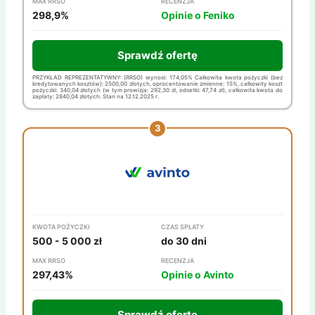
MAX RRSO
RECENZJA
298,9%
Opinie o Feniko
Sprawdź ofertę
PRZYKŁAD REPREZENTATYWNY: (RRSO) wynosi: 174,05% Całkowita kwota pożyczki (bez
kredytowanych kosztów): 2500,00 złotych, oprocentowanie zmienne: 15%, całkowity koszt
pożyczki: 340,04 złotych (w tym prowizja: 292,30 zł, odsetki: 47,74 zł), całkowita kwota do
zapłaty: 2840,04 złotych. Stan na 12.12.2025 r.
KWOTA POŻYCZKI
CZAS SPŁATY
500 - 5 000 zł
do 30 dni
MAX RRSO
RECENZJA
297,43%
Opinie o Avinto
Sprawdź ofertę