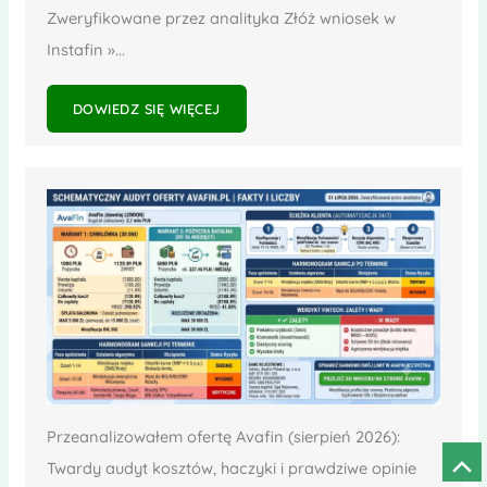
Zweryfikowane przez analityka Złóż wniosek w
Instafin »...
DOWIEDZ SIĘ WIĘCEJ
Przeanalizowałem ofertę Avafin (sierpień 2026):
Twardy audyt kosztów, haczyki i prawdziwe opinie
Prze