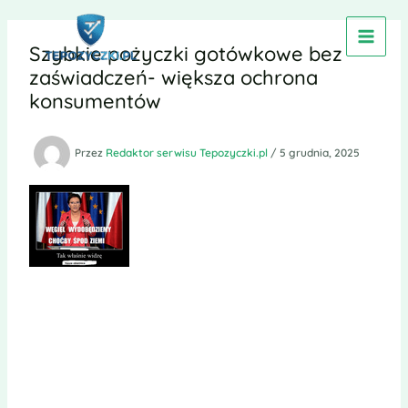
Przejdź
do
Szybkie pożyczki gotówkowe bez
treści
zaświadczeń- większa ochrona
konsumentów
Przez
Redaktor serwisu Tepozyczki.pl
/
5 grudnia, 2025