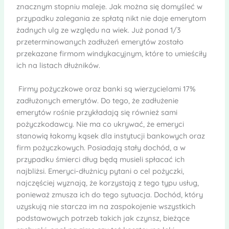
znacznym stopniu maleje. Jak można się domyśleć w
przypadku zalegania ze spłatą nikt nie daje emerytom
żadnych ulg ze względu na wiek. Już ponad 1/3
przeterminowanych zadłużeń emerytów zostało
przekazane firmom windykacyjnym, które to umieściły
ich na listach dłużników.
Firmy pożyczkowe oraz banki są wierzycielami 17%
zadłużonych emerytów. Do tego, że zadłużenie
emerytów rośnie przykładają się również sami
pożyczkodawcy. Nie ma co ukrywać, że emeryci
stanowią łakomy kąsek dla instytucji bankowych oraz
firm pożyczkowych. Posiadają stały dochód, a w
przypadku śmierci dług będą musieli spłacać ich
najbliżsi. Emeryci-dłużnicy pytani o cel pożyczki,
najczęściej wyznają, że korzystają z tego typu usług,
ponieważ zmusza ich do tego sytuacja. Dochód, który
uzyskują nie starcza im na zaspokojenie wszystkich
podstawowych potrzeb takich jak czynsz, bieżące