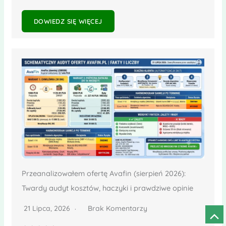
DOWIEDZ SIĘ WIĘCEJ
Przeanalizowałem ofertę Avafin (sierpień 2026):
Twardy audyt kosztów, haczyki i prawdziwe opinie
21 Lipca, 2026
Brak Komentarzy
Prze