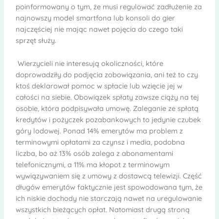
poinformowany o tym, że musi regulować zadłużenie za
najnowszy model smartfona lub konsoli do gier
najczęściej nie mając nawet pojęcia do czego taki
sprzęt służy.
Wierzycieli nie interesują okoliczności, które
doprowadziły do podjęcia zobowiązania, ani też to czy
ktoś deklarował pomoc w spłacie lub wzięcie jej w
całości na siebie. Obowiązek spłaty zawsze ciąży na tej
osobie, która podpisywała umowę. Zaleganie ze spłatą
kredytów i pożyczek pozabankowych to jedynie czubek
góry lodowej. Ponad 14% emerytów ma problem z
terminowymi opłatami za czynsz i media, podobna
liczba, bo aż 13% osób zalega z abonamentami
telefonicznymi, a 11% ma kłopot z terminowym
wywiązywaniem się z umowy z dostawcą telewizji. Część
długów emerytów faktycznie jest spowodowana tym, że
ich niskie dochody nie starczają nawet na uregulowanie
wszystkich bieżących opłat. Natomiast drugą stroną