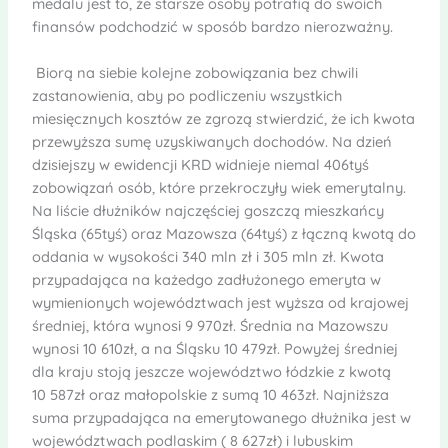
medalu jest to, że starsze osoby potrafią do swoich
finansów podchodzić w sposób bardzo nierozważny.
Biorą na siebie kolejne zobowiązania bez chwili
zastanowienia, aby po podliczeniu wszystkich
miesięcznych kosztów ze zgrozą stwierdzić, że ich kwota
przewyższa sumę uzyskiwanych dochodów. Na dzień
dzisiejszy w ewidencji KRD widnieje niemal 406tyś
zobowiązań osób, które przekroczyły wiek emerytalny.
Na liście dłużników najczęściej goszczą mieszkańcy
Śląska (65tyś) oraz Mazowsza (64tyś) z łączną kwotą do
oddania w wysokości 340 mln zł i 305 mln zł. Kwota
przypadająca na każedgo zadłużonego emeryta w
wymienionych województwach jest wyższa od krajowej
średniej, która wynosi 9 970zł. Średnia na Mazowszu
wynosi 10 610zł, a na Śląsku 10 479zł. Powyżej średniej
dla kraju stoją jeszcze województwo łódzkie z kwotą
10 587zł oraz małopolskie z sumą 10 463zł. Najniższa
suma przypadająca na emerytowanego dłużnika jest w
województwach podlaskim ( 8 627zł) i lubuskim