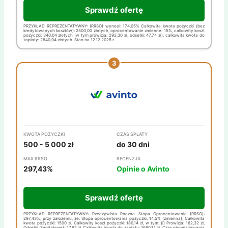
Sprawdź ofertę
PRZYKŁAD REPREZENTATYWNY: (RRSO) wynosi: 174,05% Całkowita kwota pożyczki (bez
kredytowanych kosztów): 2500,00 złotych, oprocentowanie zmienne: 15%, całkowity koszt
pożyczki: 340,04 złotych (w tym prowizja: 292,30 zł, odsetki: 47,74 zł), całkowita kwota do
zapłaty: 2840,04 złotych. Stan na 12.12.2025 r.
KWOTA POŻYCZKI
CZAS SPŁATY
500 - 5 000 zł
do 30 dni
MAX RRSO
RECENZJA
297,43%
Opinie o Avinto
Sprawdź ofertę
PRZYKŁAD REPREZENTATYWNY: Rzeczywista Roczna Stopa Oprocentowania (RRSO):
297,43%, przy założeniu, że: Stopa oprocentowania pożyczki: 14,5% (zmienna), Całkowita
kwota pożyczki: 1500 zł, Całkowity koszt pożyczki: 180,14 zł, w tym: (i) Prowizja: 162,32 zł,
Odsetki (kapitałowe): 17,82 zł, Całkowita kwota do zapłaty: 1680,14 zł, Czas obowiązywania