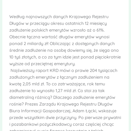
Według najnowszych danych Krajowego Rejestru
Długów w przeciągu okresu ostatnich 12 miesięcy
zadłużenie polskich emerytów wzrosło aż o 61%.
Obecnie łączna wartość długów emerytów wynosi
ponad 2 miliardy zł! Obliczając z dostępnych danych
średnie zadłużenie na osobę dowiemy się, że sięga ono
10 tyś złotych, a co za tym idzie jest ponad pięciokrotnie
wyższe od przeciętnej emerytury.
Najświeższy raport KRD mówi o prawie 204 tysiącach
zadłużonych emerytów z łącznym zadłużeniem na
kwotę 2,05 mld zł. To co zatrważające, rok temu
zadłużenie to wynosiło 1,27 mld zł. Co stoi za tak
diametralną różnicą? Dlaczego zadłużenie emerytów
rośnie? Prezes Zarządu Krajowego Rejestru Długów
Biura Informacji Gospodarczej, Adam Łącki, wskazuje
przede wszystkim dwie przyczyny. Po pierwsze prywatni
i pozabankowi pożyczkodawcy coraz częściej chcąc
zabezpieczyć swoje finanse korzystają z takich