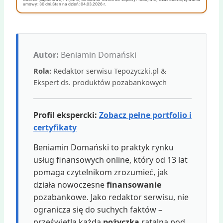
umowy: 30 dni.Stan na dzień: 04.03.2026 r.
Autor:
Beniamin Domański
Rola:
Redaktor serwisu Tepozyczki.pl &
Ekspert ds. produktów pozabankowych
Profil ekspercki:
Zobacz pełne portfolio i
certyfikaty
Beniamin Domański to praktyk rynku
usług finansowych online, który od 13 lat
pomaga czytelnikom zrozumieć, jak
działa nowoczesne
finansowanie
pozabankowe. Jako redaktor serwisu, nie
ogranicza się do suchych faktów –
prześwietla każdą
pożyczka
ratalną pod