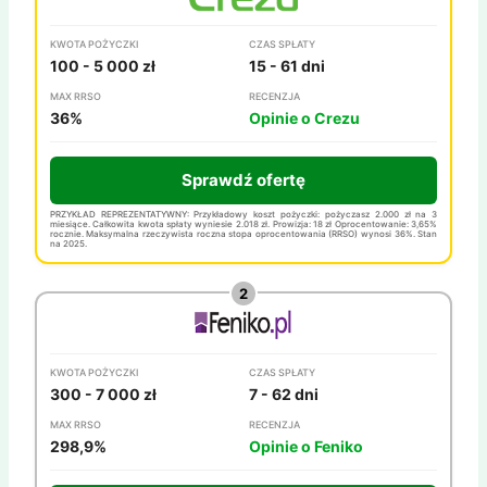
KWOTA POŻYCZKI
CZAS SPŁATY
100 - 5 000 zł
15 - 61 dni
MAX RRSO
RECENZJA
36%
Opinie o Crezu
Sprawdź ofertę
PRZYKŁAD REPREZENTATYWNY: Przykładowy koszt pożyczki: pożyczasz 2.000 zł na 3
miesiące. Całkowita kwota spłaty wyniesie 2.018 zł. Prowizja: 18 zł Oprocentowanie: 3,65%
rocznie. Maksymalna rzeczywista roczna stopa oprocentowania (RRSO) wynosi 36%. Stan
na 2025.
KWOTA POŻYCZKI
CZAS SPŁATY
300 - 7 000 zł
7 - 62 dni
MAX RRSO
RECENZJA
298,9%
Opinie o Feniko