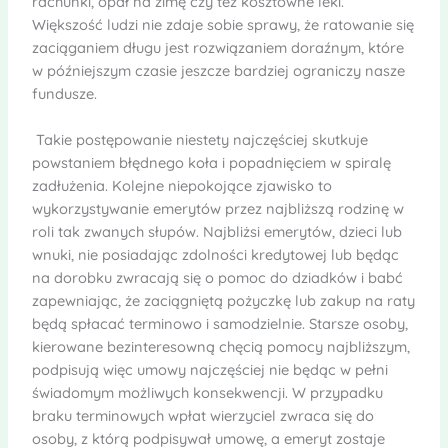
rachunki, opał na zimę czy też kosztowne leki.
Większość ludzi nie zdaje sobie sprawy, że ratowanie się
zaciąganiem długu jest rozwiązaniem doraźnym, które
w późniejszym czasie jeszcze bardziej ograniczy nasze
fundusze.
Takie postępowanie niestety najczęściej skutkuje
powstaniem błędnego koła i popadnięciem w spiralę
zadłużenia. Kolejne niepokojące zjawisko to
wykorzystywanie emerytów przez najbliższą rodzinę w
roli tak zwanych słupów. Najbliżsi emerytów, dzieci lub
wnuki, nie posiadając zdolności kredytowej lub będąc
na dorobku zwracają się o pomoc do dziadków i babć
zapewniając, że zaciągniętą pożyczkę lub zakup na raty
będą spłacać terminowo i samodzielnie. Starsze osoby,
kierowane bezinteresowną chęcią pomocy najbliższym,
podpisują więc umowy najczęściej nie będąc w pełni
świadomym możliwych konsekwencji. W przypadku
braku terminowych wpłat wierzyciel zwraca się do
osoby, z którą podpisywał umowę, a emeryt zostaje