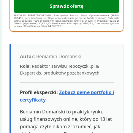
Sprawdź ofertę
PRZYKŁAD REPREZENTATYWNY: Rzeczywista Roczna Stopa Oprocentowania (RRSO):
297,43%, przy założeniu, że: Stopa oprocentowania pożyczki: 14,5% (zmienna), Całkowita
kwota pożyczki: 1500 zł, Całkowity koszt pożyczki: 180,14 zł, w tym: (i) Prowizja: 162,32 zł,
Odsetki (kapitałowe): 17,82 zł, Całkowita kwota do zapłaty: 1680,14 zł, Czas obowiązywania
umowy: 30 dni.Stan na dzień: 04.03.2026 r.
Autor:
Beniamin Domański
Rola:
Redaktor serwisu Tepozyczki.pl &
Ekspert ds. produktów pozabankowych
Profil ekspercki:
Zobacz pełne portfolio i
certyfikaty
Beniamin Domański to praktyk rynku
usług finansowych online, który od 13 lat
pomaga czytelnikom zrozumieć, jak