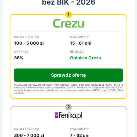
bez BIK - 2026
KWOTA POŻYCZKI
CZAS SPŁATY
100 - 5 000 zł
15 - 61 dni
MAX RRSO
RECENZJA
36%
Opinie o Crezu
Sprawdź ofertę
PRZYKŁAD REPREZENTATYWNY: Przykładowy koszt pożyczki: pożyczasz 2.000 zł na 3
miesiące. Całkowita kwota spłaty wyniesie 2.018 zł. Prowizja: 18 zł Oprocentowanie: 3,65%
rocznie. Maksymalna rzeczywista roczna stopa oprocentowania (RRSO) wynosi 36%. Stan
na 2025.
KWOTA POŻYCZKI
CZAS SPŁATY
300 - 7 000 zł
7 - 62 dni