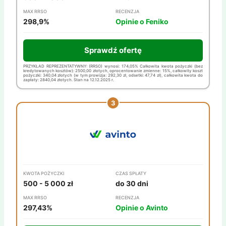
MAX RRSO
RECENZJA
298,9%
Opinie o Feniko
Sprawdź ofertę
PRZYKŁAD REPREZENTATYWNY: (RRSO) wynosi: 174,05% Całkowita kwota pożyczki (bez
kredytowanych kosztów): 2500,00 złotych, oprocentowanie zmienne: 15%, całkowity koszt
pożyczki: 340,04 złotych (w tym prowizja: 292,30 zł, odsetki: 47,74 zł), całkowita kwota do
zapłaty: 2840,04 złotych. Stan na 12.12.2025 r.
KWOTA POŻYCZKI
CZAS SPŁATY
500 - 5 000 zł
do 30 dni
MAX RRSO
RECENZJA
297,43%
Opinie o Avinto