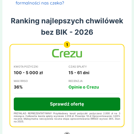
formalności nas czeka?
Ranking najlepszych chwilówek
bez BIK - 2026
KWOTA POŻYCZKI
CZAS SPŁATY
100 - 5 000 zł
15 - 61 dni
MAX RRSO
RECENZJA
36%
Opinie o Crezu
Sprawdź ofertę
PRZYKŁAD REPREZENTATYWNY: Przykładowy koszt pożyczki: pożyczasz 2.000 zł na 3
miesiące. Całkowita kwota spłaty wyniesie 2.018 zł. Prowizja: 18 zł Oprocentowanie: 3,65%
rocznie. Maksymalna rzeczywista roczna stopa oprocentowania (RRSO) wynosi 36%. Stan
na 2025.