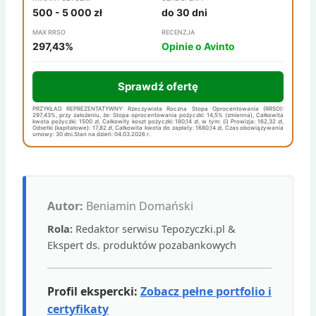
500 - 5 000 zł
do 30 dni
MAX RRSO
RECENZJA
297,43%
Opinie o Avinto
Sprawdź ofertę
PRZYKŁAD REPREZENTATYWNY: Rzeczywista Roczna Stopa Oprocentowania (RRSO):
297,43%, przy założeniu, że: Stopa oprocentowania pożyczki: 14,5% (zmienna), Całkowita
kwota pożyczki: 1500 zł, Całkowity koszt pożyczki: 180,14 zł, w tym: (i) Prowizja: 162,32 zł,
Odsetki (kapitałowe): 17,82 zł, Całkowita kwota do zapłaty: 1680,14 zł, Czas obowiązywania
umowy: 30 dni.Stan na dzień: 04.03.2026 r.
Autor:
Beniamin Domański
Rola:
Redaktor serwisu Tepozyczki.pl &
Ekspert ds. produktów pozabankowych
Profil ekspercki:
Zobacz pełne portfolio i
certyfikaty