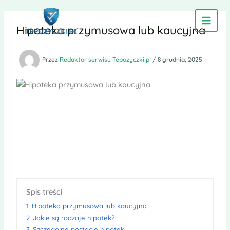
Przejdź
do
Hipoteka przymusowa lub kaucyjna
treści
Przez
Redaktor serwisu Tepozyczki.pl
/
8 grudnia, 2025
Spis treści
1
Hipoteka przymusowa lub kaucyjna
2
Jakie są rodzaje hipotek?
3
Szczególne postacie hipoteki