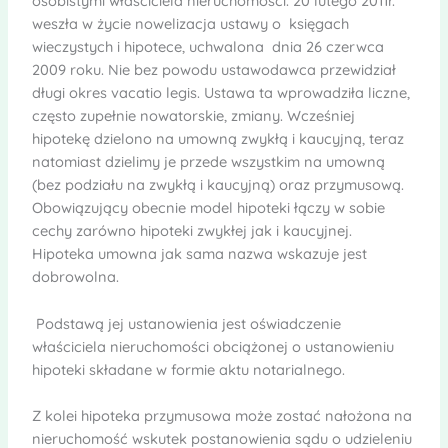
osobistymi właściciela nieruchomości. 20 lutego 2011r.
weszła w życie nowelizacja ustawy o księgach
wieczystych i hipotece, uchwalona dnia 26 czerwca
2009 roku. Nie bez powodu ustawodawca przewidział
długi okres vacatio legis. Ustawa ta wprowadziła liczne,
często zupełnie nowatorskie, zmiany. Wcześniej
hipotekę dzielono na umowną zwykłą i kaucyjną, teraz
natomiast dzielimy je przede wszystkim na umowną
(bez podziału na zwykłą i kaucyjną) oraz przymusową.
Obowiązujący obecnie model hipoteki łączy w sobie
cechy zarówno hipoteki zwykłej jak i kaucyjnej.
Hipoteka umowna jak sama nazwa wskazuje jest
dobrowolna.
Podstawą jej ustanowienia jest oświadczenie
właściciela nieruchomości obciążonej o ustanowieniu
hipoteki składane w formie aktu notarialnego.
Z kolei hipoteka przymusowa może zostać nałożona na
nieruchomość wskutek postanowienia sądu o udzieleniu