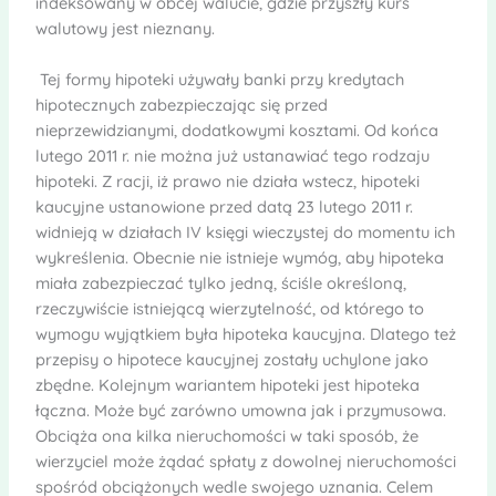
indeksowany w obcej walucie, gdzie przyszły kurs
walutowy jest nieznany.
Tej formy hipoteki używały banki przy kredytach
hipotecznych zabezpieczając się przed
nieprzewidzianymi, dodatkowymi kosztami. Od końca
lutego 2011 r. nie można już ustanawiać tego rodzaju
hipoteki. Z racji, iż prawo nie działa wstecz, hipoteki
kaucyjne ustanowione przed datą 23 lutego 2011 r.
widnieją w działach IV księgi wieczystej do momentu ich
wykreślenia. Obecnie nie istnieje wymóg, aby hipoteka
miała zabezpieczać tylko jedną, ściśle określoną,
rzeczywiście istniejącą wierzytelność, od którego to
wymogu wyjątkiem była hipoteka kaucyjna. Dlatego też
przepisy o hipotece kaucyjnej zostały uchylone jako
zbędne. Kolejnym wariantem hipoteki jest hipoteka
łączna. Może być zarówno umowna jak i przymusowa.
Obciąża ona kilka nieruchomości w taki sposób, że
wierzyciel może żądać spłaty z dowolnej nieruchomości
spośród obciążonych wedle swojego uznania. Celem