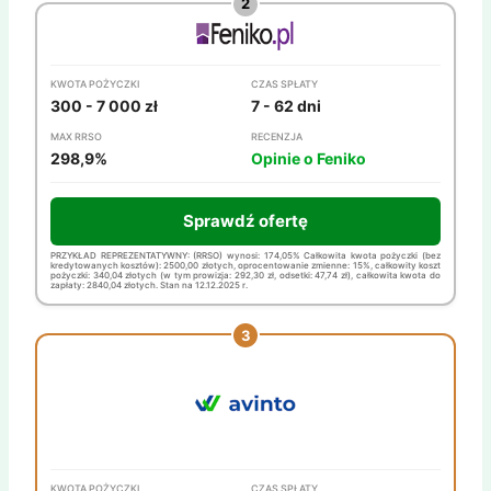
KWOTA POŻYCZKI
CZAS SPŁATY
300 - 7 000 zł
7 - 62 dni
MAX RRSO
RECENZJA
298,9%
Opinie o Feniko
Sprawdź ofertę
PRZYKŁAD REPREZENTATYWNY: (RRSO) wynosi: 174,05% Całkowita kwota pożyczki (bez
kredytowanych kosztów): 2500,00 złotych, oprocentowanie zmienne: 15%, całkowity koszt
pożyczki: 340,04 złotych (w tym prowizja: 292,30 zł, odsetki: 47,74 zł), całkowita kwota do
zapłaty: 2840,04 złotych. Stan na 12.12.2025 r.
KWOTA POŻYCZKI
CZAS SPŁATY