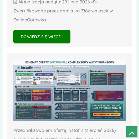
🗓️ Aktualizacja audytu: 29 lipca 2026 ✍️
Zweryfikowane przez analityka Złóż wniosek w
OnlineGotowka...
DOWIEDZ SIĘ WIĘCEJ
Przeanalizowałem ofertę Instafin (sierpień 2026):
Prze