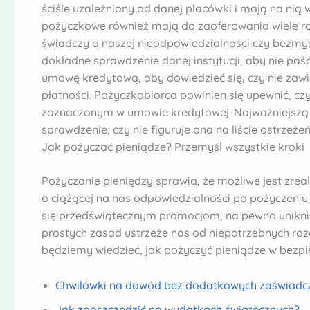
ściśle uzależniony od danej placówki i mają na nią
pożyczkowe również mają do zaoferowania wiele roz
świadczy o naszej nieodpowiedzialności czy bezmy
dokładne sprawdzenie danej instytucji, aby nie paś
umowę kredytową, aby dowiedzieć się, czy nie zaw
płatności. Pożyczkobiorca powinien się upewnić, czy
zaznaczonym w umowie kredytowej. Najważniejszą 
sprawdzenie, czy nie figuruje ona na liście ostrzeże
Jak pożyczać pieniądze? Przemyśl wszystkie kroki
Pożyczanie pieniędzy sprawia, że możliwe jest zre
o ciążącej na nas odpowiedzialności po pożyczeniu
się przedświątecznym promocjom, na pewno uniknie
prostych zasad ustrzeże nas od niepotrzebnych ro
będziemy wiedzieć, jak pożyczyć pieniądze w bezp
Chwilówki na dowód bez dodatkowych zaświadc
Jak zaoszczędzić na wydatkach świątecznych?