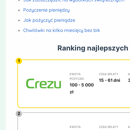
Pożyczenie pieniędzy
Jak pożyczyć pieniądze
Chwilówki na kilka miesięcy bez bik
Ranking najlepszych
KWOTA
CZAS SPŁATY
M
POŻYCZKI
15 - 61 dni
100 - 5 000
zł
KWOTA
CZAS SPŁATY
M