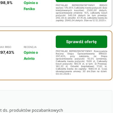
298,9%
Opinie o
PRZYKŁAD REPREZENTATYWNY: (RRSO)
wynosi: 174,05% Całkowita kwota pożyczki (bez
Feniko
kredytowanych kosztów): 2500,00 złotych,
oprocentowanie zmienne: 15%, całkowity koszt
pożyczki: 340,04 złotych (w tym prowizja:
292,30 zł, odsetki: 47,74 zł), całkowita kwota do
zapłaty: 2840,04 złotych. Stan na 12.12.2025 r.
Sprawdź ofertę
AX RRSO
RECENZJA
PRZYKŁAD REPREZENTATYWNY: Rzeczywista
297,43%
Opinie o
Roczna Stopa Oprocentowania (RRSO):
297,43%, przy założeniu, że: Stopa
Avinto
oprocentowania pożyczki: 14,5% (zmienna),
Całkowita kwota pożyczki: 1500 zł, Całkowity
koszt pożyczki: 180,14 zł, w tym: (i) Prowizja:
162,32 zł, Odsetki (kapitałowe): 17,82 zł,
Całkowita kwota do zapłaty: 1680,14 zł, Czas
obowiązywania umowy: 30 dni.Stan na dzień:
04.03.2026 r.
ert ds. produktów pozabankowych