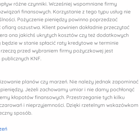
 wpływ różne czynniki. Wcześniej wspomniane firmy
wiązań finansowych. Korzystanie z tego typu usług nie
ślności. Pożyczenie pieniędzy powinno poprzedzać
ć ofiarą oszustwa. Klient powinien dokładnie przeczytać
iera ona jakichś ukrytych kosztów czy też dodatkowych
 będzie w stanie spłacić raty kredytowe w terminie
rzeczą przed wybraniem firmy pożyczkowej jest
ń publicznych KNF.
alizowanie planów czy marzeń. Nie należy jednak zapominać
 pieniędzy. Jeżeli zachowamy umiar i nie damy pochłonąć
my kłopotów finansowych. Przestrzeganie tych kilku
zczarowań i nieprzyjemności. Dzięki rzetelnym wskazówkom
ieczny sposób.
zeń