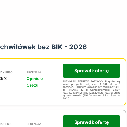
 chwilówek bez BIK - 2026
Sprawdź ofertę
AX RRSO
RECENZJA
36%
Opinie o
PRZYKŁAD REPREZENTATYWNY: Przykładowy
koszt pożyczki: pożyczasz 2.000 zł na 3
Crezu
miesiące. Całkowita kwota spłaty wyniesie 2.018
zł. Prowizja: 18 zł Oprocentowanie: 3,65%
rocznie. Maksymalna rzeczywista roczna stopa
oprocentowania (RRSO) wynosi 36%. Stan na
2025.
Sprawdź ofertę
AX RRSO
RECENZJA