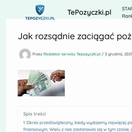
Przejdź
STA
do
TePozyczki.pl
Rank
treści
Jak rozsądnie zaciągać poż
Przez
Redaktor serwisu Tepozyczki.pl
/
3 grudnia, 202
Spis treści
1
Okres przedświąteczny, kiedy wydajemy najwięcej p
finansowym. Wielu z nas zastanawia się w tym czasie,