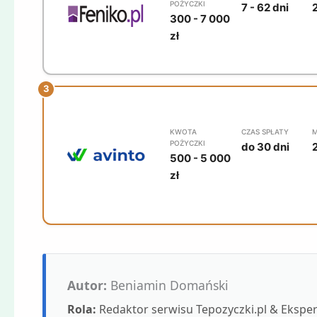
POŻYCZKI
7 - 62 dni
300 - 7 000
zł
KWOTA
CZAS SPŁATY
M
POŻYCZKI
do 30 dni
500 - 5 000
zł
Autor:
Beniamin Domański
Rola:
Redaktor serwisu Tepozyczki.pl & Eksp