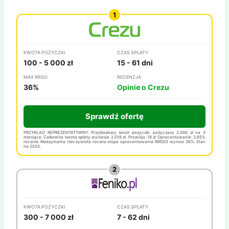
KWOTA POŻYCZKI
CZAS SPŁATY
100 - 5 000 zł
15 - 61 dni
MAX RRSO
RECENZJA
36%
Opinie o Crezu
Sprawdź ofertę
PRZYKŁAD REPREZENTATYWNY: Przykładowy koszt pożyczki: pożyczasz 2.000 zł na 3
miesiące. Całkowita kwota spłaty wyniesie 2.018 zł. Prowizja: 18 zł Oprocentowanie: 3,65%
rocznie. Maksymalna rzeczywista roczna stopa oprocentowania (RRSO) wynosi 36%. Stan
na 2025.
KWOTA POŻYCZKI
CZAS SPŁATY
300 - 7 000 zł
7 - 62 dni