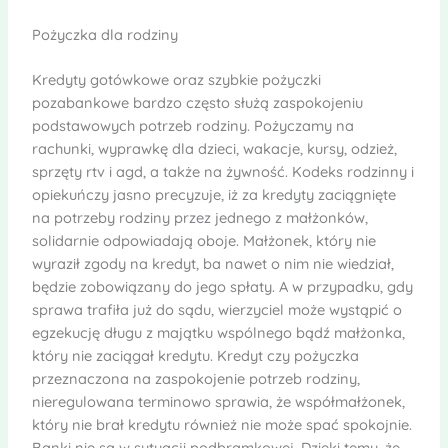
Pożyczka dla rodziny
Kredyty gotówkowe oraz szybkie pożyczki
pozabankowe bardzo często służą zaspokojeniu
podstawowych potrzeb rodziny. Pożyczamy na
rachunki, wyprawkę dla dzieci, wakacje, kursy, odzież,
sprzęty rtv i agd, a także na żywność. Kodeks rodzinny i
opiekuńczy jasno precyzuje, iż za kredyty zaciągnięte
na potrzeby rodziny przez jednego z małżonków,
solidarnie odpowiadają oboje. Małżonek, który nie
wyraził zgody na kredyt, ba nawet o nim nie wiedział,
będzie zobowiązany do jego spłaty. A w przypadku, gdy
sprawa trafiła już do sądu, wierzyciel może wystąpić o
egzekucję długu z majątku wspólnego bądź małżonka,
który nie zaciągał kredytu. Kredyt czy pożyczka
przeznaczona na zaspokojenie potrzeb rodziny,
nieregulowana terminowo sprawia, że współmałżonek,
który nie brał kredytu również nie może spać spokojnie.
Banki nie są w sytuacji podbramkowej. Dzięki temu, że