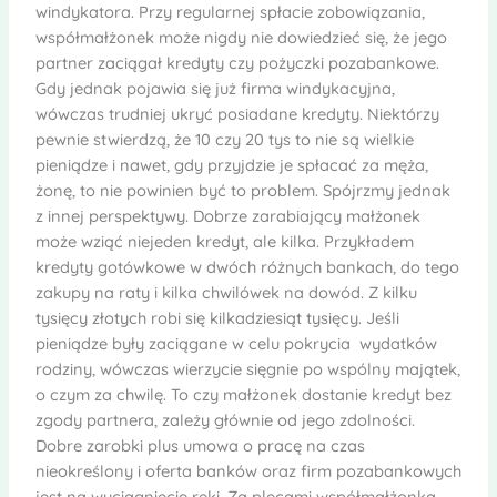
windykatora. Przy regularnej spłacie zobowiązania,
współmałżonek może nigdy nie dowiedzieć się, że jego
partner zaciągał kredyty czy pożyczki pozabankowe.
Gdy jednak pojawia się już firma windykacyjna,
wówczas trudniej ukryć posiadane kredyty. Niektórzy
pewnie stwierdzą, że 10 czy 20 tys to nie są wielkie
pieniądze i nawet, gdy przyjdzie je spłacać za męża,
żonę, to nie powinien być to problem. Spójrzmy jednak
z innej perspektywy. Dobrze zarabiający małżonek
może wziąć niejeden kredyt, ale kilka. Przykładem
kredyty gotówkowe w dwóch różnych bankach, do tego
zakupy na raty i kilka chwilówek na dowód. Z kilku
tysięcy złotych robi się kilkadziesiąt tysięcy. Jeśli
pieniądze były zaciągane w celu pokrycia wydatków
rodziny, wówczas wierzycie sięgnie po wspólny majątek,
o czym za chwilę. To czy małżonek dostanie kredyt bez
zgody partnera, zależy głównie od jego zdolności.
Dobre zarobki plus umowa o pracę na czas
nieokreślony i oferta banków oraz firm pozabankowych
jest na wyciągnięcie ręki. Za plecami współmałżonka,