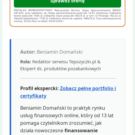
Sprawdź ofertę
PRZYKŁAD REPREZENTATYWNY: Rzeczywista Roczna Stopa Oprocentowania (RRSO):
297,43%, przy założeniu, że: Stopa oprocentowania pożyczki: 14,5% (zmienna), Całkowita
kwota pożyczki: 1500 zł, Całkowity koszt pożyczki: 180,14 zł, w tym: (i) Prowizja: 162,32 zł,
Odsetki (kapitałowe): 17,82 zł, Całkowita kwota do zapłaty: 1680,14 zł, Czas obowiązywania
umowy: 30 dni.Stan na dzień: 04.03.2026 r.
Autor:
Beniamin Domański
Rola:
Redaktor serwisu Tepozyczki.pl &
Ekspert ds. produktów pozabankowych
Profil ekspercki:
Zobacz pełne portfolio i
certyfikaty
Beniamin Domański to praktyk rynku
usług finansowych online, który od 13 lat
pomaga czytelnikom zrozumieć, jak
działa nowoczesne
finansowanie