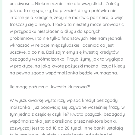
uczciwości… Niekoniecznie i nie dla wszystkich. Zależy
jak na to się spojrzy, bo przecież druga połówka nie
informuje o kredycie, żeby nie martwić partnera, a więc
troszczy się o niego. Troska ta niestety może prowadzić
w przypadku niespłacenia długu do sporych
problemów, i to nie tylko finansowych. Nie nam jednak
wkraczać w relacje międzyludzkie i oceniać co jest
uczciwe, a co nie. Dziś zajmiemy się kwestią kredytów
bez zgody współmałżonka. Przybliżymy jak to wygląda
w praktyce, na jaką kwotę pożyczki można liczyć i kiedy
na pewno zgoda współmałżonka będzie wymagana.
Ile mogę pożyczyć- kwestia kluczowa?!
W wyszukiwarkę wystarczy wpisać kredyt bez zgody
małżonka i już pojawiają się używane wcześniej frazy, w
tym jedna z częściej czyli ile? Kwota pożyczki bez zgody
współmałżonka jest określona przez niektóre banki,
zazwyczaj jest to od 10 do 20 tys zł. Inne banki ustalają
tę kwotę indywidualnie, w zależności od zdolności