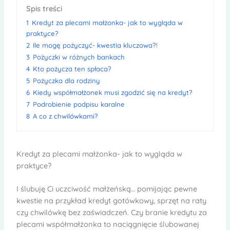
Spis treści
1
Kredyt za plecami małżonka- jak to wygląda w
praktyce?
2
Ile mogę pożyczyć- kwestia kluczowa?!
3
Pożyczki w różnych bankach
4
Kto pożycza ten spłaca?
5
Pożyczka dla rodziny
6
Kiedy współmałżonek musi zgodzić się na kredyt?
7
Podrobienie podpisu karalne
8
A co z chwilówkami?
Kredyt za plecami małżonka- jak to wygląda w
praktyce?
I ślubuję Ci uczciwość małżeńską… pomijając pewne
kwestie na przykład kredyt gotówkowy, sprzęt na raty
czy chwilówkę bez zaświadczeń. Czy branie kredytu za
plecami współmałżonka to naciągnięcie ślubowanej