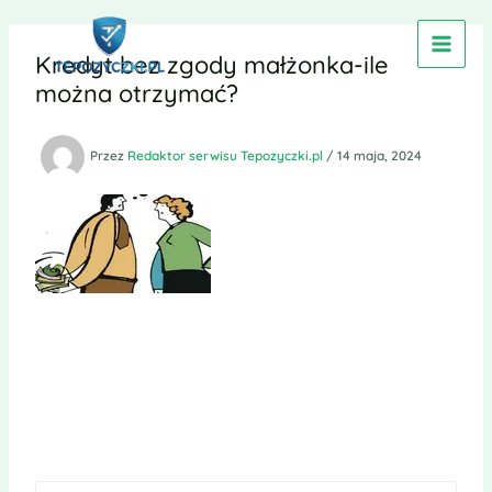
Przejdź
do
Kredyt bez zgody małżonka-ile
treści
można otrzymać?
Przez
Redaktor serwisu Tepozyczki.pl
/
14 maja, 2024