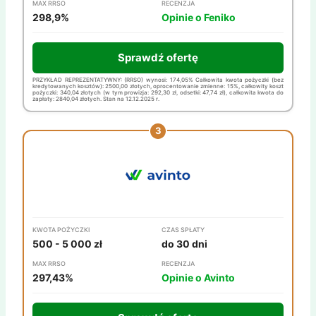
MAX RRSO
RECENZJA
298,9%
Opinie o Feniko
Sprawdź ofertę
PRZYKŁAD REPREZENTATYWNY: (RRSO) wynosi: 174,05% Całkowita kwota pożyczki (bez
kredytowanych kosztów): 2500,00 złotych, oprocentowanie zmienne: 15%, całkowity koszt
pożyczki: 340,04 złotych (w tym prowizja: 292,30 zł, odsetki: 47,74 zł), całkowita kwota do
zapłaty: 2840,04 złotych. Stan na 12.12.2025 r.
KWOTA POŻYCZKI
CZAS SPŁATY
500 - 5 000 zł
do 30 dni
MAX RRSO
RECENZJA
297,43%
Opinie o Avinto