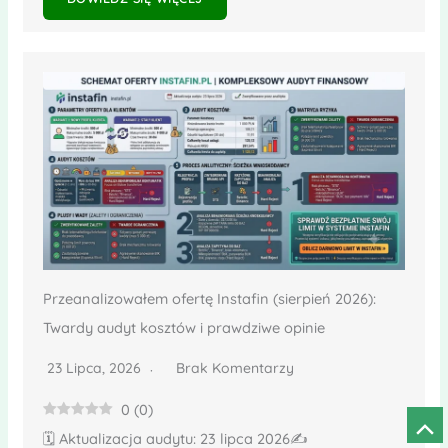
Przeanalizowałem ofertę Instafin (sierpień 2026):
Twardy audyt kosztów i prawdziwe opinie
23 Lipca, 2026
Brak Komentarzy
0
(
0
)
Prze
🗓️ Aktualizacja audytu: 23 lipca 2026✍️