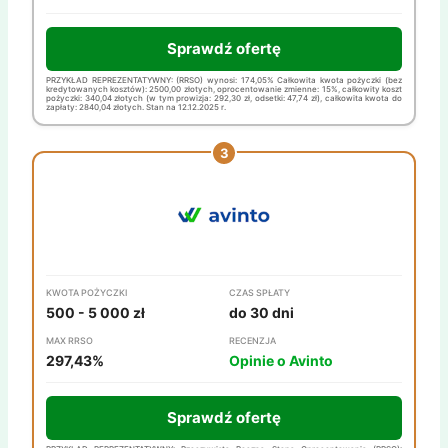
Sprawdź ofertę
PRZYKŁAD REPREZENTATYWNY: (RRSO) wynosi: 174,05% Całkowita kwota pożyczki (bez
kredytowanych kosztów): 2500,00 złotych, oprocentowanie zmienne: 15%, całkowity koszt
pożyczki: 340,04 złotych (w tym prowizja: 292,30 zł, odsetki: 47,74 zł), całkowita kwota do
zapłaty: 2840,04 złotych. Stan na 12.12.2025 r.
KWOTA POŻYCZKI
CZAS SPŁATY
500 - 5 000 zł
do 30 dni
MAX RRSO
RECENZJA
297,43%
Opinie o Avinto
Sprawdź ofertę