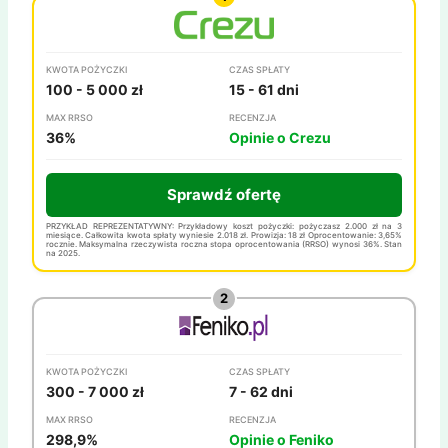
KWOTA POŻYCZKI
CZAS SPŁATY
100 - 5 000 zł
15 - 61 dni
MAX RRSO
RECENZJA
36%
Opinie o Crezu
Sprawdź ofertę
PRZYKŁAD REPREZENTATYWNY: Przykładowy koszt pożyczki: pożyczasz 2.000 zł na 3
miesiące. Całkowita kwota spłaty wyniesie 2.018 zł. Prowizja: 18 zł Oprocentowanie: 3,65%
rocznie. Maksymalna rzeczywista roczna stopa oprocentowania (RRSO) wynosi 36%. Stan
na 2025.
KWOTA POŻYCZKI
CZAS SPŁATY
300 - 7 000 zł
7 - 62 dni
MAX RRSO
RECENZJA
298,9%
Opinie o Feniko