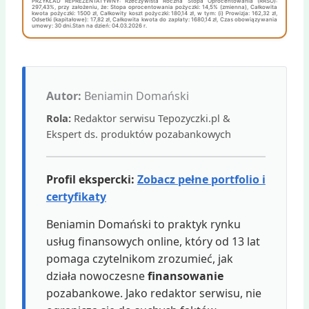
PRZYKŁAD REPREZENTATYWNY: Rzeczywista Roczna Stopa Oprocentowania (RRSO):
297,43%, przy założeniu, że: Stopa oprocentowania pożyczki: 14,5% (zmienna), Całkowita
kwota pożyczki: 1500 zł, Całkowity koszt pożyczki: 180,14 zł, w tym: (i) Prowizja: 162,32 zł,
Odsetki (kapitałowe): 17,82 zł, Całkowita kwota do zapłaty: 1680,14 zł, Czas obowiązywania
umowy: 30 dni.Stan na dzień: 04.03.2026 r.
Autor:
Beniamin Domański
Rola:
Redaktor serwisu Tepozyczki.pl &
Ekspert ds. produktów pozabankowych
Profil ekspercki:
Zobacz pełne portfolio i
certyfikaty
Beniamin Domański to praktyk rynku
usług finansowych online, który od 13 lat
pomaga czytelnikom zrozumieć, jak
działa nowoczesne
finansowanie
pozabankowe. Jako redaktor serwisu, nie