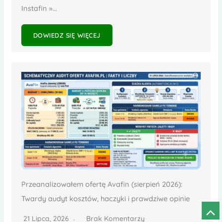
Instafin »...
DOWIEDZ SIĘ WIĘCEJ
Przeanalizowałem ofertę Avafin (sierpień 2026):
Twardy audyt kosztów, haczyki i prawdziwe opinie
Prze
21 Lipca, 2026
Brak Komentarzy