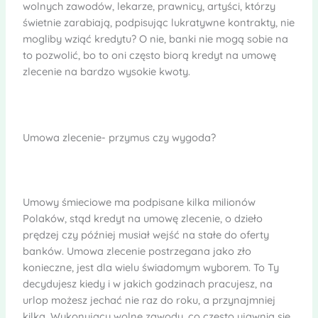
wolnych zawodów, lekarze, prawnicy, artyści, którzy
świetnie zarabiają, podpisując lukratywne kontrakty, nie
mogliby wziąć kredytu? O nie, banki nie mogą sobie na
to pozwolić, bo to oni często biorą kredyt na umowę
zlecenie na bardzo wysokie kwoty.
Umowa zlecenie- przymus czy wygoda?
Umowy śmieciowe ma podpisane kilka milionów
Polaków, stąd kredyt na umowę zlecenie, o dzieło
prędzej czy później musiał wejść na stałe do oferty
banków. Umowa zlecenie postrzegana jako zło
konieczne, jest dla wielu świadomym wyborem. To Ty
decydujesz kiedy i w jakich godzinach pracujesz, na
urlop możesz jechać nie raz do roku, a przynajmniej
kilka. Wykonujący wolne zawody, co często ujawnia się,