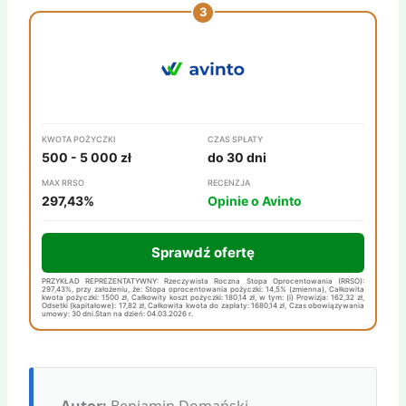
KWOTA POŻYCZKI
CZAS SPŁATY
500 - 5 000 zł
do 30 dni
MAX RRSO
RECENZJA
297,43%
Opinie o Avinto
Sprawdź ofertę
PRZYKŁAD REPREZENTATYWNY: Rzeczywista Roczna Stopa Oprocentowania (RRSO):
297,43%, przy założeniu, że: Stopa oprocentowania pożyczki: 14,5% (zmienna), Całkowita
kwota pożyczki: 1500 zł, Całkowity koszt pożyczki: 180,14 zł, w tym: (i) Prowizja: 162,32 zł,
Odsetki (kapitałowe): 17,82 zł, Całkowita kwota do zapłaty: 1680,14 zł, Czas obowiązywania
umowy: 30 dni.Stan na dzień: 04.03.2026 r.
Autor:
Beniamin Domański