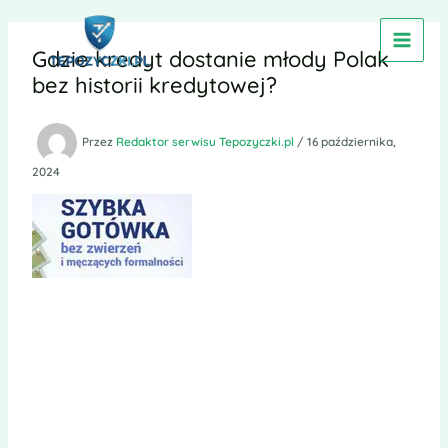
Przejdź
do
Gdzie kredyt dostanie młody Polak
treści
bez historii kredytowej?
Przez
Redaktor serwisu Tepozyczki.pl
/
16 października,
2024