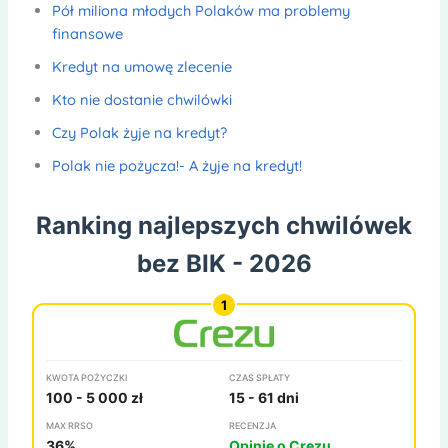
Pół miliona młodych Polaków ma problemy
finansowe
Kredyt na umowę zlecenie
Kto nie dostanie chwilówki
Czy Polak żyje na kredyt?
Polak nie pożycza!- A żyje na kredyt!
Ranking najlepszych chwilówek
bez BIK - 2026
KWOTA POŻYCZKI
CZAS SPŁATY
100 - 5 000 zł
15 - 61 dni
MAX RRSO
RECENZJA
36%
Opinie o Crezu