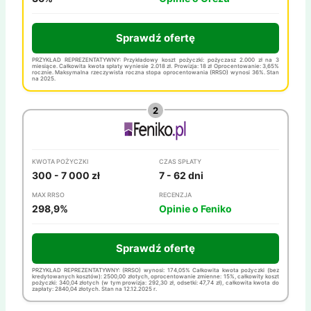
Sprawdź ofertę
PRZYKŁAD REPREZENTATYWNY: Przykładowy koszt pożyczki: pożyczasz 2.000 zł na 3
miesiące. Całkowita kwota spłaty wyniesie 2.018 zł. Prowizja: 18 zł Oprocentowanie: 3,65%
rocznie. Maksymalna rzeczywista roczna stopa oprocentowania (RRSO) wynosi 36%. Stan
na 2025.
KWOTA POŻYCZKI
CZAS SPŁATY
300 - 7 000 zł
7 - 62 dni
MAX RRSO
RECENZJA
298,9%
Opinie o Feniko
Sprawdź ofertę
PRZYKŁAD REPREZENTATYWNY: (RRSO) wynosi: 174,05% Całkowita kwota pożyczki (bez
kredytowanych kosztów): 2500,00 złotych, oprocentowanie zmienne: 15%, całkowity koszt
pożyczki: 340,04 złotych (w tym prowizja: 292,30 zł, odsetki: 47,74 zł), całkowita kwota do
zapłaty: 2840,04 złotych. Stan na 12.12.2025 r.