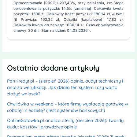
Oprocentowania (RRSO): 297,43%, przy założeniu, że: Stopa
oprocentowania pożyczki: 14,5% (zmienna), Całkowita kwota
pożyczki: 1500 zł, Całkowity koszt pożyczki: 180,14 zł, w tym:
(i) Prowizja: 162,32 zł, Odsetki (kapitałowe): 17,82 zł,
Całkowita kwota do zapłaty: 1680,14 zł, Czas obowiązywania
umowy: 30 dni. Stan na dzień: 04.03.2026 r.
Ostatnio dodane artykuły
PanKredyt.pl – (sierpień 2026) opinie, audyt techniczny i
analiza weryfikacji. Jak działa ten system i czy warto
złożyć wniosek?
Chwilówka w weekend – które firmy wypłacają gotówkę w
sobotę i niedzielę? (Test systemów bankowych)
OnlineGotowka.pl analiza oferty (sierpień 2026): Twardy
audyt kosztów i prawdziwe opinie
Przeanalizowałem ofertę Instafin (sierpień 2026): Twardy