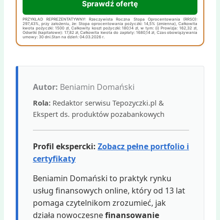
Sprawdź ofertę
PRZYKŁAD REPREZENTATYWNY: Rzeczywista Roczna Stopa Oprocentowania (RRSO):
297,43%, przy założeniu, że: Stopa oprocentowania pożyczki: 14,5% (zmienna), Całkowita
kwota pożyczki: 1500 zł, Całkowity koszt pożyczki: 180,14 zł, w tym: (i) Prowizja: 162,32 zł,
Odsetki (kapitałowe): 17,82 zł, Całkowita kwota do zapłaty: 1680,14 zł, Czas obowiązywania
umowy: 30 dni.Stan na dzień: 04.03.2026 r.
Autor:
Beniamin Domański
Rola:
Redaktor serwisu Tepozyczki.pl &
Ekspert ds. produktów pozabankowych
Profil ekspercki:
Zobacz pełne portfolio i
certyfikaty
Beniamin Domański to praktyk rynku
usług finansowych online, który od 13 lat
pomaga czytelnikom zrozumieć, jak
działa nowoczesne
finansowanie