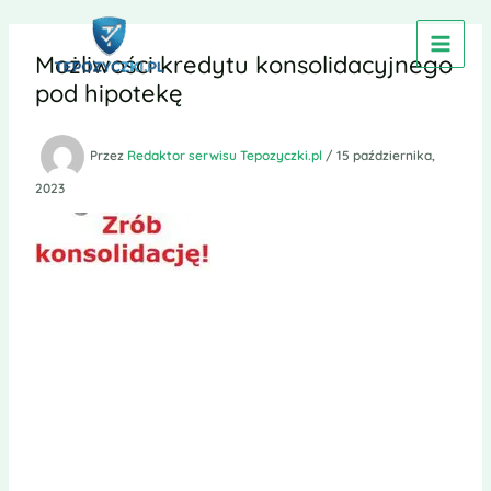
Przejdź
do
Możliwości kredytu konsolidacyjnego
treści
pod hipotekę
Przez
Redaktor serwisu Tepozyczki.pl
/
15 października,
2023