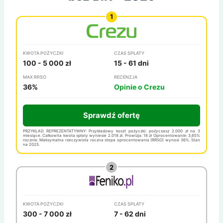
KWOTA POŻYCZKI
CZAS SPŁATY
100 - 5 000 zł
15 - 61 dni
MAX RRSO
RECENZJA
36%
Opinie o Crezu
Sprawdź ofertę
PRZYKŁAD REPREZENTATYWNY: Przykładowy koszt pożyczki: pożyczasz 2.000 zł na 3
miesiące. Całkowita kwota spłaty wyniesie 2.018 zł. Prowizja: 18 zł Oprocentowanie: 3,65%
rocznie. Maksymalna rzeczywista roczna stopa oprocentowania (RRSO) wynosi 36%. Stan
na 2025.
KWOTA POŻYCZKI
CZAS SPŁATY
300 - 7 000 zł
7 - 62 dni