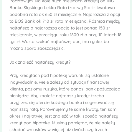
Pocztowym. Na kolejnych miejscach kredyty od ING
Banku Śląskiego Lekka Rata i Łatwy Start- kwotowo
podobna rata ok 650 zł miesięcznie. Najdroższa z opcji
to BOŚ Bank ok 710 zł rata miesięczna. Różnica między
najtańszą a najdroższą opcją to jest ponad 150 zł
miesięcznie, w przeciągu roku 1800 zł a przy 10 latach 18
tys zł. Warto szukać najtańszej opcji na rynku, bo
można sporo zaoszczędzić.
Jak znaleźć najtańszy kredyt?
Przy kredytach pod hipotekę warunki są ustalane
indywidualnie, wiele zależy od sytuacji finansowej
klienta, poziomu ryzyka, które ponosi bank pożyczając
pieniądze. Aby znaleźć najtańszy kredyt trzeba
przyjrzeć się ofercie każdego banku i sugerować się
najniższą ratą. Porównujemy te same kwoty, ten sam
okres i najłatwiej jest znaleźć w taki sposób najtańszy
kredyt pod hipotekę. Musimy pamiętać, że nie należy
składać wniosków w więcej niż dwóch czy trzech