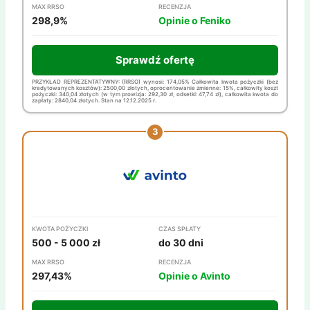
MAX RRSO
RECENZJA
298,9%
Opinie o Feniko
Sprawdź ofertę
PRZYKŁAD REPREZENTATYWNY: (RRSO) wynosi: 174,05% Całkowita kwota pożyczki (bez
kredytowanych kosztów): 2500,00 złotych, oprocentowanie zmienne: 15%, całkowity koszt
pożyczki: 340,04 złotych (w tym prowizja: 292,30 zł, odsetki: 47,74 zł), całkowita kwota do
zapłaty: 2840,04 złotych. Stan na 12.12.2025 r.
KWOTA POŻYCZKI
CZAS SPŁATY
500 - 5 000 zł
do 30 dni
MAX RRSO
RECENZJA
297,43%
Opinie o Avinto