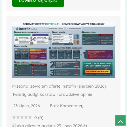
DOWIEDZ SIĘ WIĘCEJ
Przeanalizowałem ofertę Instafin (sierpień 2026):
Twardy audyt kosztów i prawdziwe opinie
23 Lipca, 2026
Brak Komentarzy
0
(
0
)
Prze
🗓️ Aktualizacja audytu: 23 lipca 2026✍️