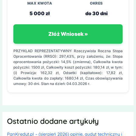
MAX KWOTA
OKRES
5 000 zł
do 30 dni
Złóż Wniosek »
PRZYKŁAD REPREZENTATYWNY: Rzeczywista Roczna Stopa
Oprocentowania (RRSO): 297,43%, przy założeniu, że: Stopa
oprocentowania pożyczki: 14,5% (zmienna), Całkowita kwota
pożyczki: 1500 zł, Całkowity koszt pożyczki: 180,14 zł, w tym:
(i) Prowizja: 162,32 zł, Odsetki (kapitałowe): 17,82 zł,
Całkowita kwota do zapłaty: 1680,14 zł, Czas obowiązywania
umowy: 30 dni. Stan na dzień: 04.03.2026 r.
Ostatnio dodane artykuły
PanKredyt.pl – (sierpień 2026) opinie, audyt techniczny i