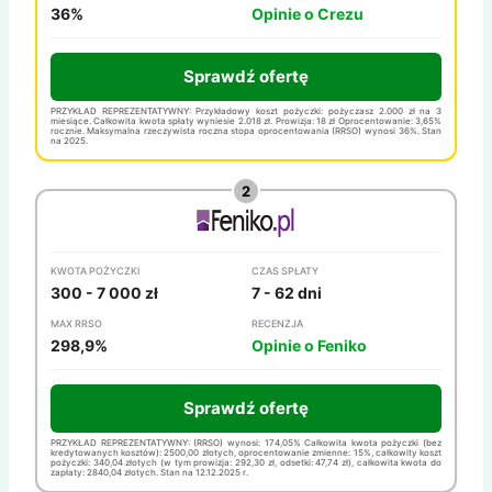
36%
Opinie o Crezu
Sprawdź ofertę
PRZYKŁAD REPREZENTATYWNY: Przykładowy koszt pożyczki: pożyczasz 2.000 zł na 3
miesiące. Całkowita kwota spłaty wyniesie 2.018 zł. Prowizja: 18 zł Oprocentowanie: 3,65%
rocznie. Maksymalna rzeczywista roczna stopa oprocentowania (RRSO) wynosi 36%. Stan
na 2025.
KWOTA POŻYCZKI
CZAS SPŁATY
300 - 7 000 zł
7 - 62 dni
MAX RRSO
RECENZJA
298,9%
Opinie o Feniko
Sprawdź ofertę
PRZYKŁAD REPREZENTATYWNY: (RRSO) wynosi: 174,05% Całkowita kwota pożyczki (bez
kredytowanych kosztów): 2500,00 złotych, oprocentowanie zmienne: 15%, całkowity koszt
pożyczki: 340,04 złotych (w tym prowizja: 292,30 zł, odsetki: 47,74 zł), całkowita kwota do
zapłaty: 2840,04 złotych. Stan na 12.12.2025 r.