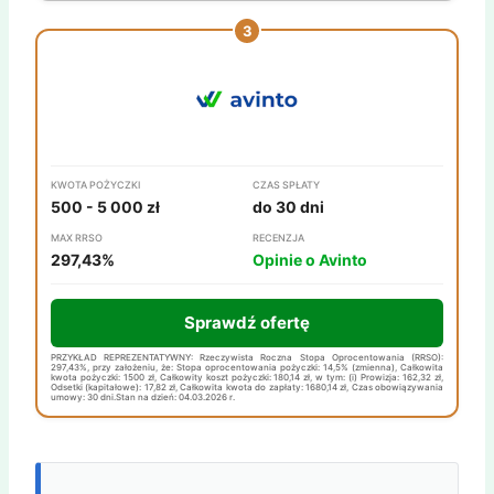
KWOTA POŻYCZKI
CZAS SPŁATY
500 - 5 000 zł
do 30 dni
MAX RRSO
RECENZJA
297,43%
Opinie o Avinto
Sprawdź ofertę
PRZYKŁAD REPREZENTATYWNY: Rzeczywista Roczna Stopa Oprocentowania (RRSO):
297,43%, przy założeniu, że: Stopa oprocentowania pożyczki: 14,5% (zmienna), Całkowita
kwota pożyczki: 1500 zł, Całkowity koszt pożyczki: 180,14 zł, w tym: (i) Prowizja: 162,32 zł,
Odsetki (kapitałowe): 17,82 zł, Całkowita kwota do zapłaty: 1680,14 zł, Czas obowiązywania
umowy: 30 dni.Stan na dzień: 04.03.2026 r.