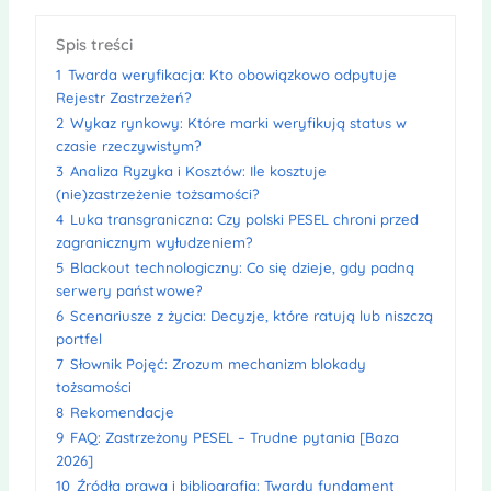
Spis treści
1
Twarda weryfikacja: Kto obowiązkowo odpytuje
Rejestr Zastrzeżeń?
2
Wykaz rynkowy: Które marki weryfikują status w
czasie rzeczywistym?
3
Analiza Ryzyka i Kosztów: Ile kosztuje
(nie)zastrzeżenie tożsamości?
4
Luka transgraniczna: Czy polski PESEL chroni przed
zagranicznym wyłudzeniem?
5
Blackout technologiczny: Co się dzieje, gdy padną
serwery państwowe?
6
Scenariusze z życia: Decyzje, które ratują lub niszczą
portfel
7
Słownik Pojęć: Zrozum mechanizm blokady
tożsamości
8
Rekomendacje
9
FAQ: Zastrzeżony PESEL – Trudne pytania [Baza
2026]
10
Źródła prawa i bibliografia: Twardy fundament