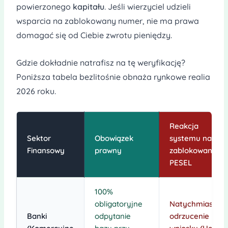
powierzonego
kapitału
. Jeśli wierzyciel udzieli
wsparcia na zablokowany numer, nie ma prawa
domagać się od Ciebie zwrotu pieniędzy.
Gdzie dokładnie natrafisz na tę weryfikację?
Poniższa tabela bezlitośnie obnaża rynkowe realia
2026 roku.
Reakcja
Sektor
Obowiązek
systemu na
Finansowy
prawny
zablokowany
PESEL
100%
obligatoryjne
Natychmiastow
Banki
odpytanie
odrzucenie