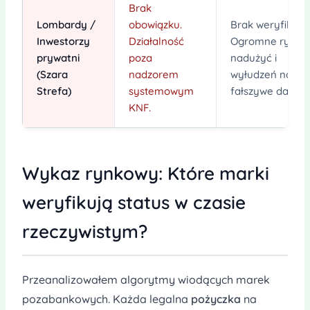
Brak
Lombardy /
obowiązku.
Brak weryfikacji
Inwestorzy
Działalność
Ogromne ryzyk
prywatni
poza
nadużyć i
(Szara
nadzorem
wyłudzeń na
Strefa)
systemowym
fałszywe dane.
KNF.
Wykaz rynkowy: Które marki
weryfikują status w czasie
rzeczywistym?
Przeanalizowałem algorytmy wiodących marek
pozabankowych. Każda legalna
pożyczka
na