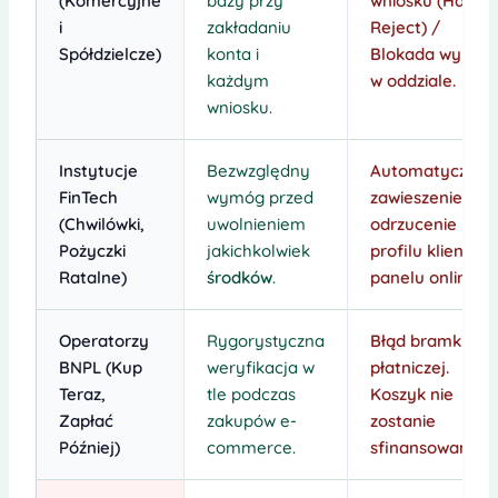
(Komercyjne
bazy przy
wniosku (Hard
i
zakładaniu
Reject) /
Spółdzielcze)
konta i
Blokada wypłat
każdym
w oddziale.
wniosku.
Instytucje
Bezwzględny
Automatyczne
FinTech
wymóg przed
zawieszenie lub
(Chwilówki,
uwolnieniem
odrzucenie
Pożyczki
jakichkolwiek
profilu klienta w
Ratalne)
środków
.
panelu online.
Operatorzy
Rygorystyczna
Błąd bramki
BNPL (Kup
weryfikacja w
płatniczej.
Teraz,
tle podczas
Koszyk nie
Zapłać
zakupów e-
zostanie
Później)
commerce.
sfinansowany.