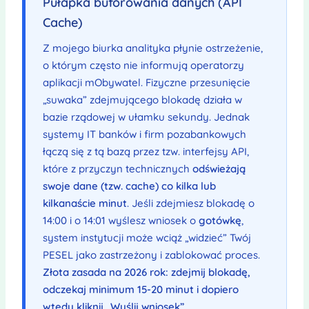
Pułapka buforowania danych (API
Cache)
Z mojego biurka analityka płynie ostrzeżenie,
o którym często nie informują operatorzy
aplikacji mObywatel. Fizyczne przesunięcie
„suwaka” zdejmującego blokadę działa w
bazie rządowej w ułamku sekundy. Jednak
systemy IT banków i firm pozabankowych
łączą się z tą bazą przez tzw. interfejsy API,
które z przyczyn technicznych
odświeżają
swoje dane (tzw. cache) co kilka lub
kilkanaście minut
. Jeśli zdejmiesz blokadę o
14:00 i o 14:01 wyślesz wniosek o
gotówkę
,
system instytucji może wciąż „widzieć” Twój
PESEL jako zastrzeżony i zablokować proces.
Złota zasada na 2026 rok: zdejmij blokadę,
odczekaj minimum 15-20 minut i dopiero
wtedy kliknij „Wyślij wniosek”.