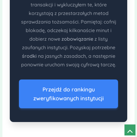
transakcji i wykluczyłem te, które
korzystają z przestarzałych metod
sprawdzania tożsamości. Pamiętaj: cofnij
blokadę, odczekaj kilkanaście minut i
dobierz nowe
zobowiązanie
z listy
zaufanych instytucji. Pozyskaj potrzebne
środki
na jasnych zasadach, a następnie
ponownie uruchom swoją cyfrową tarczę.
Przejdź do rankingu
zweryfikowanych instytucji
Prze