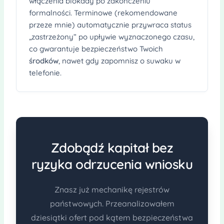
włączenia blokady po zakończeniu
formalności. Terminowe (rekomendowane
przeze mnie) automatycznie przywraca status
„zastrzeżony” po upływie wyznaczonego czasu,
co gwarantuje bezpieczeństwo Twoich
środków
, nawet gdy zapomnisz o suwaku w
telefonie.
Zdobądź kapitał bez
ryzyka odrzucenia wniosku
Znasz już mechanikę rejestrów
państwowych. Przeanalizowałem
dziesiątki ofert pod kątem bezpieczeństwa