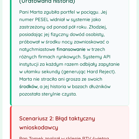
(Uratowana historia)
Pani Marta zgubiła portfel w pociągu. Jej
numer PESEL widniał w systemie jako
zastrzeżony od ponad pół roku. Złodziej,
posiadając jej fizyczny dowód osobisty,
próbował w środku nocy zawnioskować o
natychmiastowe
finansowanie
w trzech
różnych firmach rynkowych. Systemy API
instytucji za każdym razem odbijały zapytanie
w ułamku sekundy (generując Hard Reject).
Marta nie straciła ani grosza ze swoich
środków
, a jej historia w bazach dłużników
pozostała sterylnie czysta.
Scenariusz 2: Błąd taktyczny
wnioskodawcy
Pan Tomek znalazł w sklepie RTV świetną