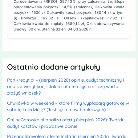
Oprocentowania (RRSO): 297,43%, przy założeniu, że: Stopa
oprocentowania pożyczki: 14,5% (zmienna), Całkowita kwota
pożyczki: 1500 zł, Całkowity koszt pożyczki: 180,14 zł, w tym:
(i) Prowizja: 162,32 zł, Odsetki (kapitałowe): 17,82 zł,
Całkowita kwota do zapłaty: 1680,14 zł, Czas obowiązywania
umowy: 30 dni. Stan na dzień: 04.03.2026 r.
Ostatnio dodane artykuły
PanKredyt.pl – (sierpień 2026) opinie, audyt techniczny i
analiza weryfikacji. Jak działa ten system i czy warto
złożyć wniosek?
Chwilówka w weekend – które firmy wypłacają gotówkę w
sobotę i niedzielę? (Test systemów bankowych)
OnlineGotowka.pl analiza oferty (sierpień 2026): Twardy
audyt kosztów i prawdziwe opinie
Przeanalizowałem ofertę Instafin (sierpień 2026): Twardy