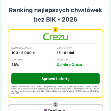
Ranking najlepszych chwilówek
bez BIK - 2026
KWOTA POŻYCZKI
CZAS SPŁATY
100 - 5 000 zł
15 - 61 dni
MAX RRSO
RECENZJA
36%
Opinie o Crezu
Sprawdź ofertę
PRZYKŁAD REPREZENTATYWNY: Przykładowy koszt pożyczki: pożyczasz 2.000 zł na 3
miesiące. Całkowita kwota spłaty wyniesie 2.018 zł. Prowizja: 18 zł Oprocentowanie: 3,65%
rocznie. Maksymalna rzeczywista roczna stopa oprocentowania (RRSO) wynosi 36%. Stan
na 2025.