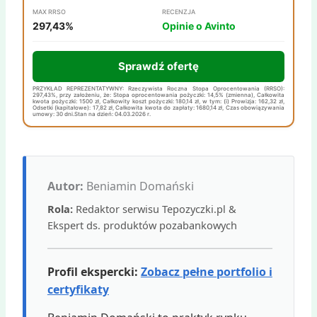
MAX RRSO
RECENZJA
297,43%
Opinie o Avinto
Sprawdź ofertę
PRZYKŁAD REPREZENTATYWNY: Rzeczywista Roczna Stopa Oprocentowania (RRSO):
297,43%, przy założeniu, że: Stopa oprocentowania pożyczki: 14,5% (zmienna), Całkowita
kwota pożyczki: 1500 zł, Całkowity koszt pożyczki: 180,14 zł, w tym: (i) Prowizja: 162,32 zł,
Odsetki (kapitałowe): 17,82 zł, Całkowita kwota do zapłaty: 1680,14 zł, Czas obowiązywania
umowy: 30 dni.Stan na dzień: 04.03.2026 r.
Autor:
Beniamin Domański
Rola:
Redaktor serwisu Tepozyczki.pl &
Ekspert ds. produktów pozabankowych
Profil ekspercki:
Zobacz pełne portfolio i
certyfikaty