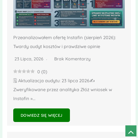
Przeanalizowałem ofertę Instafin (sierpień 2026):
Twardy audyt kosztów i prawdziwe opinie
23 Lipca, 2026
Brak Komentarzy
0
(
0
)
🗓️ Aktualizacja audytu: 23 lipca 2026✍️
Zweryfikowane przez analityka Złóż wniosek w
Instafin »...
DOWIEDZ SIĘ WIĘCEJ
Prze