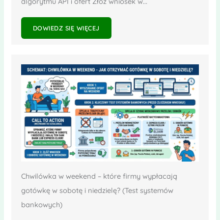
algorytmu API i ofert Złóż wniosek w...
DOWIEDZ SIĘ WIĘCEJ
Chwilówka w weekend – które firmy wypłacają
gotówkę w sobotę i niedzielę? (Test systemów
bankowych)