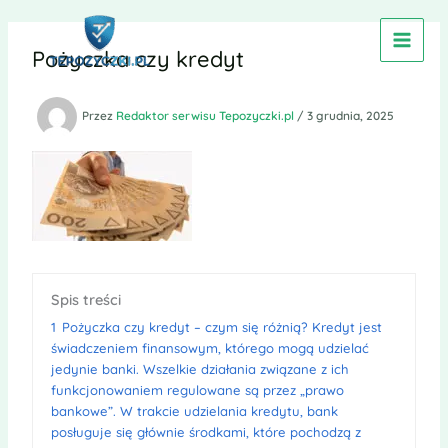
Przejdź
do
Pożyczka czy kredyt
treści
Przez
Redaktor serwisu Tepozyczki.pl
/
3 grudnia, 2025
Spis treści
1
Pożyczka czy kredyt – czym się różnią? Kredyt jest
świadczeniem finansowym, którego mogą udzielać
jedynie banki. Wszelkie działania związane z ich
funkcjonowaniem regulowane są przez „prawo
bankowe”. W trakcie udzielania kredytu, bank
posługuje się głównie środkami, które pochodzą z