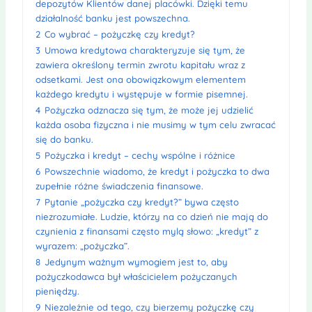
depozytów Klientów danej placówki. Dzięki temu
działalność banku jest powszechna.
2
Co wybrać – pożyczkę czy kredyt?
3
Umowa kredytowa charakteryzuje się tym, że
zawiera określony termin zwrotu kapitału wraz z
odsetkami. Jest ona obowiązkowym elementem
każdego kredytu i występuje w formie pisemnej.
4
Pożyczka odznacza się tym, że może jej udzielić
każda osoba fizyczna i nie musimy w tym celu zwracać
się do banku.
5
Pożyczka i kredyt – cechy wspólne i różnice
6
Powszechnie wiadomo, że kredyt i pożyczka to dwa
zupełnie różne świadczenia finansowe.
7
Pytanie „pożyczka czy kredyt?” bywa często
niezrozumiałe. Ludzie, którzy na co dzień nie mają do
czynienia z finansami często mylą słowo: „kredyt” z
wyrazem: „pożyczka”.
8
Jedynym ważnym wymogiem jest to, aby
pożyczkodawca był właścicielem pożyczanych
pieniędzy.
9
Niezależnie od tego, czy bierzemy pożyczkę czy