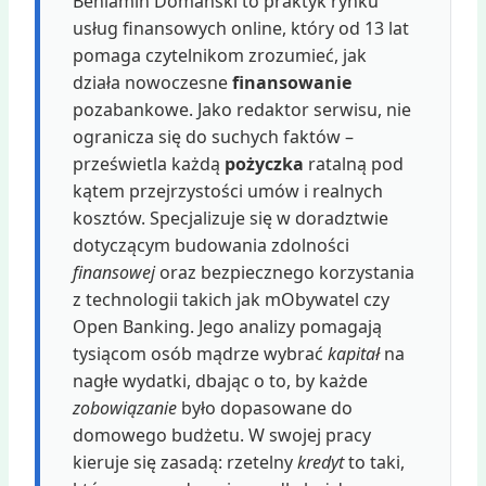
Beniamin Domański to praktyk rynku
usług finansowych online, który od 13 lat
pomaga czytelnikom zrozumieć, jak
działa nowoczesne
finansowanie
pozabankowe. Jako redaktor serwisu, nie
ogranicza się do suchych faktów –
prześwietla każdą
pożyczka
ratalną pod
kątem przejrzystości umów i realnych
kosztów. Specjalizuje się w doradztwie
dotyczącym budowania zdolności
finansowej
oraz bezpiecznego korzystania
z technologii takich jak mObywatel czy
Open Banking. Jego analizy pomagają
tysiącom osób mądrze wybrać
kapitał
na
nagłe wydatki, dbając o to, by każde
zobowiązanie
było dopasowane do
domowego budżetu. W swojej pracy
kieruje się zasadą: rzetelny
kredyt
to taki,