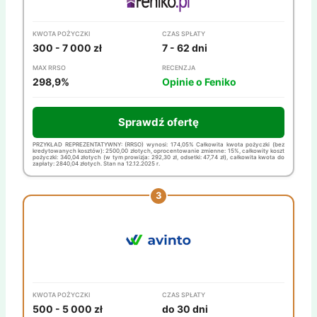
KWOTA POŻYCZKI
CZAS SPŁATY
300 - 7 000 zł
7 - 62 dni
MAX RRSO
RECENZJA
298,9%
Opinie o Feniko
Sprawdź ofertę
PRZYKŁAD REPREZENTATYWNY: (RRSO) wynosi: 174,05% Całkowita kwota pożyczki (bez
kredytowanych kosztów): 2500,00 złotych, oprocentowanie zmienne: 15%, całkowity koszt
pożyczki: 340,04 złotych (w tym prowizja: 292,30 zł, odsetki: 47,74 zł), całkowita kwota do
zapłaty: 2840,04 złotych. Stan na 12.12.2025 r.
KWOTA POŻYCZKI
CZAS SPŁATY
500 - 5 000 zł
do 30 dni