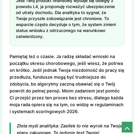
Jeśli Twój produkt finansowy wydaje się odległy z
powodu L4, ja proponuję rozważyć ubezpieczenie
od utraty dochodu. Dla analityka to sygnał, że
Twoje przyszłe zobowiązanie jest chronione. To
wsparcie często decyduje o tym, że system zmieni
status wniosku z odrzuconego na warunkowo
zatwierdzony.
Pamiętaj też o czasie. Ja radzę składać wnioski na
początku okresu chorobowego, jeśli wiesz, że potrwa
on krótko. Jeśli jednak Twoja niezdolność do pracy się
przedłuża, fundusze mogą być trudniejsze do
zdobycia, bo algorytmy zaczną obawiać się o Twój
powrót do pełnej pensji. Moim zadaniem jest pomóc
Ci przejść przez ten proces bez stresu, dlatego każda
moja rada opiera się na tym, co widzę w regulaminach
i systemach scoringowych 2026.
Złota myśl analityka: Zasiłek to nie wyrok na Twoje
Prze
plany zakupowe. To jedynie test Twojej