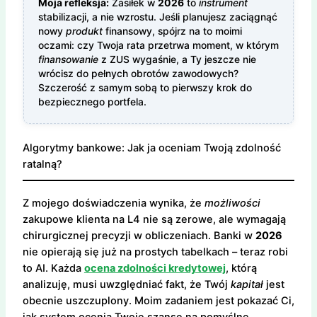
Moja refleksja:
Zasiłek w
2026
to
instrument
stabilizacji, a nie wzrostu. Jeśli planujesz zaciągnąć
nowy
produkt
finansowy, spójrz na to moimi
oczami: czy Twoja rata przetrwa moment, w którym
finansowanie
z ZUS wygaśnie, a Ty jeszcze nie
wrócisz do pełnych obrotów zawodowych?
Szczerość z samym sobą to pierwszy krok do
bezpiecznego portfela.
Algorytmy bankowe: Jak ja oceniam Twoją zdolność
ratalną?
Z mojego doświadczenia wynika, że
możliwości
zakupowe klienta na L4 nie są zerowe, ale wymagają
chirurgicznej precyzji w obliczeniach. Banki w
2026
nie opierają się już na prostych tabelkach – teraz robi
to AI. Każda
ocena zdolności kredytowej
, którą
analizuję, musi uwzględniać fakt, że Twój
kapitał
jest
obecnie uszczuplony. Moim zadaniem jest pokazać Ci,