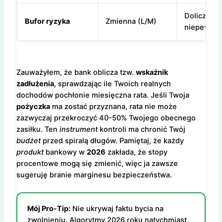
Doliczane
Bufor ryzyka
Zmienna (L/M)
niepewnoś
Zauważyłem, że bank oblicza tzw.
wskaźnik
zadłużenia
, sprawdzając ile Twoich realnych
dochodów pochłonie miesięczna rata. Jeśli Twoja
pożyczka
ma zostać przyznana, rata nie może
zazwyczaj przekroczyć 40-50% Twojego obecnego
zasiłku. Ten
instrument
kontroli ma chronić Twój
budżet
przed spiralą długów. Pamiętaj, że każdy
produkt
bankowy w
2026
zakłada, że stopy
procentowe mogą się zmienić, więc ja zawsze
sugeruję branie marginesu bezpieczeństwa.
Mój Pro-Tip:
Nie ukrywaj faktu bycia na
zwolnieniu. Algorytmy 2026 roku natychmiast