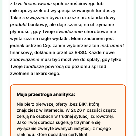
z tzw.
finansowania
społecznościowego lub
mikropożyczek od wyspecjalizowanych funduszy.
Takie
rozwiązanie
bywa droższe niż standardowy
produkt
bankowy, ale daje szansę na utrzymanie
płynności, gdy Twoje
świadczenie
chorobowe nie
wystarcza na nagłe wydatki. Moim zadaniem jest
jednak ostrzec Cię: zanim wybierzesz ten
instrument
finansowy, dokładnie przelicz RRSO. Każde nowe
zobowiązanie
musi być możliwe do spłaty, gdy tylko
Twoje
fundusze
powrócą do poziomu sprzed
zwolnienia lekarskiego.
Moja przestroga analityka:
Nie bierz pierwszej oferty „bez BIK”, którą
znajdziesz w internecie. W 2026 r. oszuści często
żerują na osobach w trudnej sytuacji zdrowotnej.
Jako Twój doradca sugeruję trzymanie się
wyłącznie zweryfikowanych instytucji z mojego
rankingu, które posiadają certyfikat