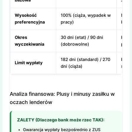
bazowa
20% 
Wysokość
100% (ciąża, wypadek w
Najle
preferencyjna
pracy)
bank
Okres
30 dni (etat) / 90 dni
Kluc
wyczekiwania
(dobrowolne)
pracy
182 dni (standard) / 270
Po ty
Limit wypłaty
dni (ciąża)
stab
Analiza finansowa: Plusy i minusy zasiłku w
oczach lenderów
ZALETY (Dlaczego bank może rzec TAK):
Gwarancja wypłaty bezpośrednio z ZUS