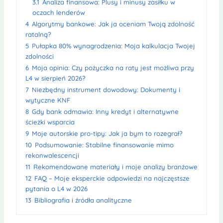
3.1
Analiza finansowa: Plusy i minusy zasiłku w
oczach lenderów
4
Algorytmy bankowe: Jak ja oceniam Twoją zdolność
ratalną?
5
Pułapka 80% wynagrodzenia: Moja kalkulacja Twojej
zdolności
6
Moja opinia: Czy pożyczka na raty jest możliwa przy
L4 w sierpień 2026?
7
Niezbędny instrument dowodowy: Dokumenty i
wytyczne KNF
8
Gdy bank odmawia: Inny kredyt i alternatywne
ścieżki wsparcia
9
Moje autorskie pro-tipy: Jak ja bym to rozegrał?
10
Podsumowanie: Stabilne finansowanie mimo
rekonwalescencji
11
Rekomendowane materiały i moje analizy branżowe
12
FAQ – Moje eksperckie odpowiedzi na najczęstsze
pytania o L4 w 2026
13
Bibliografia i źródła analityczne