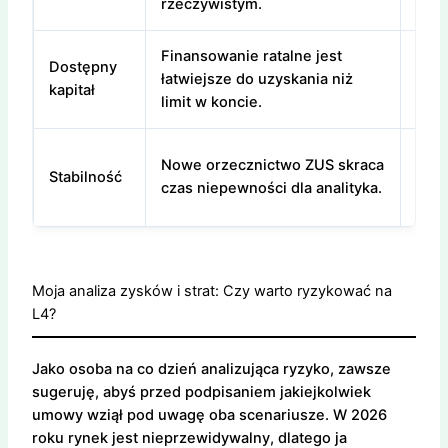
rzeczywistym.
świa
Finansowanie ratalne jest
Wyb
Dostępny
łatwiejsze do uzyskania niż
prod
kapitał
limit w koncie.
kart
Wyka
Nowe orzecznictwo ZUS skraca
Stabilność
jako
czas niepewności dla analityka.
wspa
Moja analiza zysków i strat: Czy warto ryzykować na
L4?
Jako osoba na co dzień analizująca ryzyko, zawsze
sugeruję, abyś przed podpisaniem jakiejkolwiek
umowy wziął pod uwagę oba scenariusze. W 2026
roku rynek jest nieprzewidywalny, dlatego ja