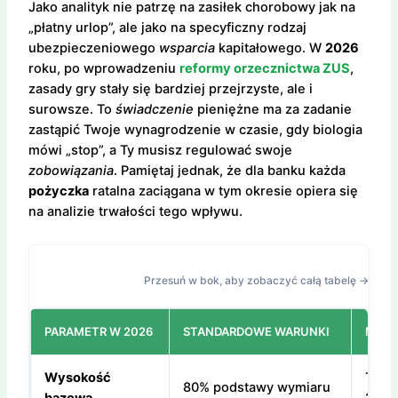
Jako analityk nie patrzę na zasiłek chorobowy jak na
„płatny urlop”, ale jako na specyficzny rodzaj
ubezpieczeniowego
wsparcia
kapitałowego. W
2026
roku, po wprowadzeniu
reformy orzecznictwa ZUS
,
zasady gry stały się bardziej przejrzyste, ale i
surowsze. To
świadczenie
pieniężne ma za zadanie
zastąpić Twoje wynagrodzenie w czasie, gdy biologia
mówi „stop”, a Ty musisz regulować swoje
zobowiązania
. Pamiętaj jednak, że dla banku każda
pożyczka
ratalna zaciągana w tym okresie opiera się
na analizie trwałości tego wpływu.
Przesuń w bok, aby zobaczyć całą tabelę →
PARAMETR W 2026
STANDARDOWE WARUNKI
MOJA
Wysokość
To re
80% podstawy wymiaru