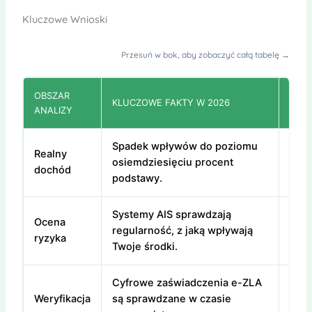
Kluczowe Wnioski
Przesuń w bok, aby zobaczyć całą tabelę →
OBSZAR
KLUCZOWE FAKTY W 2026
MOJ
ANALIZY
Spadek wpływów do poziomu
Obli
Realny
osiemdziesięciu procent
prze
dochód
podstawy.
zasi
Systemy AIS sprawdzają
Zadb
Ocena
regularność, z jaką wpływają
oper
ryzyka
Twoje środki.
apli
Cyfrowe zaświadczenia e-ZLA
Miej
Weryfikacja
są sprawdzane w czasie
potw