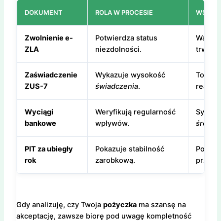
DOKUMENT
ROLA W PROCESIE
WSKAZ
Zwolnienie e-
Potwierdza status
Ważny 
ZLA
niezdolności.
trwania
Zaświadczenie
Wykazuje wysokość
To klu
ZUS-7
świadczenia
.
realny
Wyciągi
Weryfikują regularność
System
bankowe
wpływów.
środki
PIT za ubiegły
Pokazuje stabilność
Potwier
rok
zarobkową.
przejś
Gdy analizuję, czy Twoja
pożyczka
ma szansę na
akceptację, zawsze biorę pod uwagę kompletność