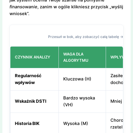
jak system ocenia Twoje szanse na pomyślne
finansowanie
, zanim w ogóle klikniesz przycisk „wyślij
wniosek”.
Przesuń w bok, aby zobaczyć całą tabelę →
WAGA DLA
CZYNNIK ANALIZY
WPŁYW L4
ALGORYTMU
Regularność
Zasiłek po
Kluczowa (H)
wpływów
dochodu.
Bardzo wysoka
Wskaźnik DSTI
Mniej
śro
(VH)
Choroba n
Historia BIK
Wysoka (M)
rzetelności