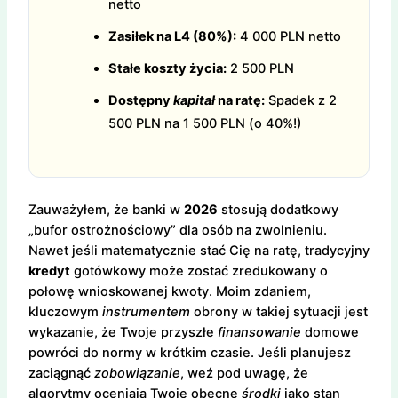
netto
Zasiłek na L4 (80%):
4 000 PLN netto
Stałe koszty życia:
2 500 PLN
Dostępny
kapitał
na ratę:
Spadek z 2
500 PLN na 1 500 PLN (o 40%!)
Zauważyłem, że banki w
2026
stosują dodatkowy
„bufor ostrożnościowy” dla osób na zwolnieniu.
Nawet jeśli matematycznie stać Cię na ratę, tradycyjny
kredyt
gotówkowy może zostać zredukowany o
połowę wnioskowanej kwoty. Moim zdaniem,
kluczowym
instrumentem
obrony w takiej sytuacji jest
wykazanie, że Twoje przyszłe
finansowanie
domowe
powróci do normy w krótkim czasie. Jeśli planujesz
zaciągnąć
zobowiązanie
, weź pod uwagę, że
algorytmy oceniają Twoje obecne
środki
jako stan