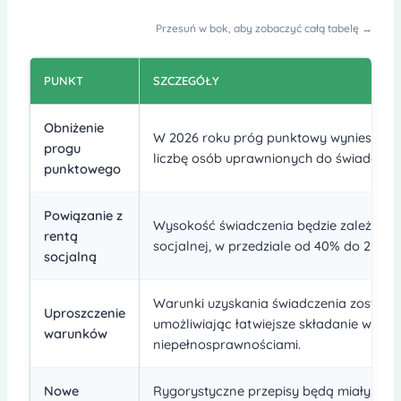
Przesuń w bok, aby zobaczyć całą tabelę →
PUNKT
SZCZEGÓŁY
Obniżenie
W 2026 roku próg punktowy wyniesie 70
progu
liczbę osób uprawnionych do świadczen
punktowego
Powiązanie z
Wysokość świadczenia będzie zależała o
rentą
socjalnej, w przedziale od 40% do 220% j
socjalną
Warunki uzyskania świadczenia zostały 
Uproszczenie
umożliwiając łatwiejsze składanie wnio
warunków
niepełnosprawnościami.
Nowe
Rygorystyczne przepisy będą miały wpł