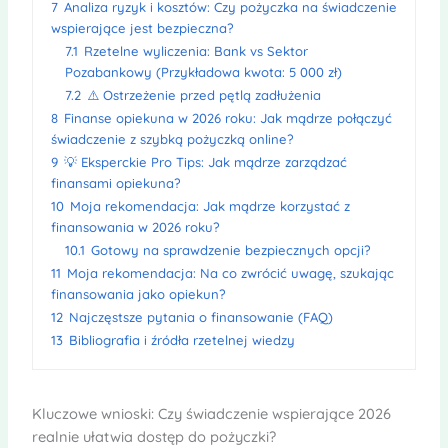
7
Analiza ryzyk i kosztów: Czy pożyczka na świadczenie
wspierające jest bezpieczna?
7.1
Rzetelne wyliczenia: Bank vs Sektor
Pozabankowy (Przykładowa kwota: 5 000 zł)
7.2
⚠️ Ostrzeżenie przed pętlą zadłużenia
8
Finanse opiekuna w 2026 roku: Jak mądrze połączyć
świadczenie z szybką pożyczką online?
9
💡 Eksperckie Pro Tips: Jak mądrze zarządzać
finansami opiekuna?
10
Moja rekomendacja: Jak mądrze korzystać z
finansowania w 2026 roku?
10.1
Gotowy na sprawdzenie bezpiecznych opcji?
11
Moja rekomendacja: Na co zwrócić uwagę, szukając
finansowania jako opiekun?
12
Najczęstsze pytania o finansowanie (FAQ)
13
Bibliografia i źródła rzetelnej wiedzy
Kluczowe wnioski: Czy świadczenie wspierające 2026
realnie ułatwia dostęp do pożyczki?