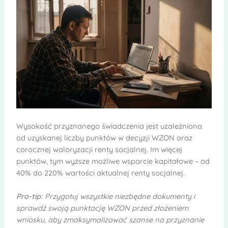
Wysokość przyznanego świadczenia jest uzależniona
od uzyskanej liczby punktów w decyzji WZON oraz
corocznej waloryzacji renty socjalnej. Im więcej
punktów, tym wyższe możliwe wsparcie kapitałowe – od
40% do 220% wartości aktualnej renty socjalnej.
Pro-tip:
Przygotuj wszystkie niezbędne dokumenty i
sprawdź swoją punktację WZON przed złożeniem
wniosku, aby zmaksymalizować szanse na przyznanie