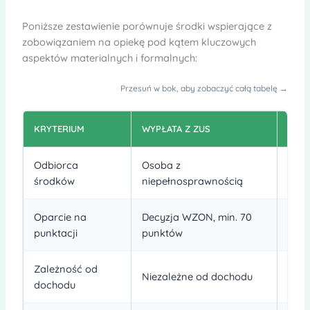
Poniższe zestawienie porównuje środki wspierające z
zobowiązaniem na opiekę pod kątem kluczowych
aspektów materialnych i formalnych:
Przesuń w bok, aby zobaczyć całą tabelę →
KRYTERIUM
WYPŁATA Z ZUS
BUDŻ
Odbiorca
Osoba z
Opie
środków
niepełnosprawnością
nies
Oparcie na
Decyzja WZON, min. 70
Brak
punktacji
punktów
Zależność od
Wery
Niezależne od dochodu
dochodu
obo