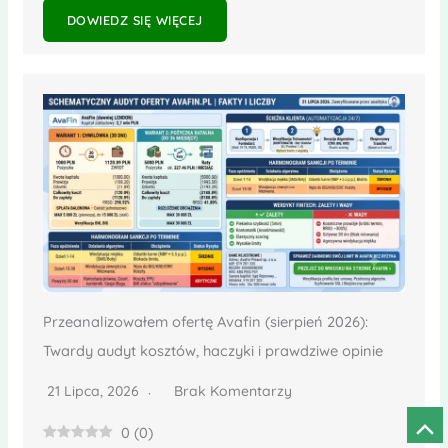
DOWIEDZ SIĘ WIĘCEJ
Przeanalizowałem ofertę Avafin (sierpień 2026):
Twardy audyt kosztów, haczyki i prawdziwe opinie
21 Lipca, 2026
Brak Komentarzy
Prze
0
(
0
)