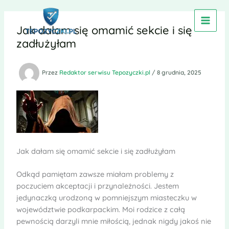
Przejdź
do
Jak dałam się omamić sekcie i się
treści
zadłużyłam
Przez
Redaktor serwisu Tepozyczki.pl
/
8 grudnia, 2025
Jak dałam się omamić sekcie i się zadłużyłam
Odkąd pamiętam zawsze miałam problemy z
poczuciem akceptacji i przynależności. Jestem
jedynaczką urodzoną w pomniejszym miasteczku w
województwie podkarpackim. Moi rodzice z całą
pewnością darzyli mnie miłością, jednak nigdy jakoś nie