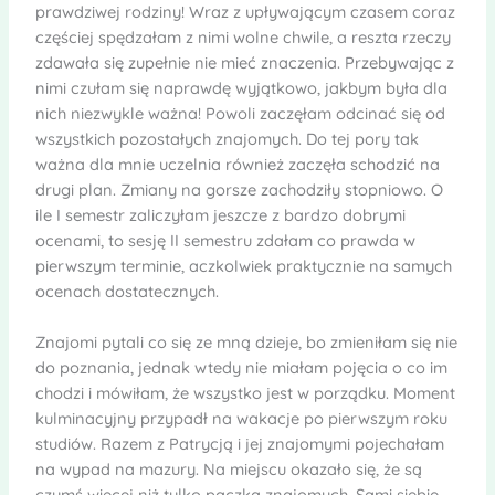
prawdziwej rodziny! Wraz z upływającym czasem coraz
częściej spędzałam z nimi wolne chwile, a reszta rzeczy
zdawała się zupełnie nie mieć znaczenia. Przebywając z
nimi czułam się naprawdę wyjątkowo, jakbym była dla
nich niezwykle ważna! Powoli zaczęłam odcinać się od
wszystkich pozostałych znajomych. Do tej pory tak
ważna dla mnie uczelnia również zaczęła schodzić na
drugi plan. Zmiany na gorsze zachodziły stopniowo. O
ile I semestr zaliczyłam jeszcze z bardzo dobrymi
ocenami, to sesję II semestru zdałam co prawda w
pierwszym terminie, aczkolwiek praktycznie na samych
ocenach dostatecznych.
Znajomi pytali co się ze mną dzieje, bo zmieniłam się nie
do poznania, jednak wtedy nie miałam pojęcia o co im
chodzi i mówiłam, że wszystko jest w porządku. Moment
kulminacyjny przypadł na wakacje po pierwszym roku
studiów. Razem z Patrycją i jej znajomymi pojechałam
na wypad na mazury. Na miejscu okazało się, że są
czymś więcej niż tylko paczką znajomych. Sami siebie