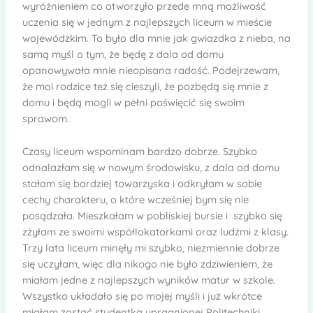
wyróżnieniem co otworzyło przede mną możliwość
uczenia się w jednym z najlepszych liceum w mieście
wojewódzkim. To było dla mnie jak gwiazdka z nieba, na
samą myśl o tym, że będę z dala od domu
opanowywała mnie nieopisana radość. Podejrzewam,
że moi rodzice też się cieszyli, że pozbędą się mnie z
domu i będą mogli w pełni poświęcić się swoim
sprawom.
Czasy liceum wspominam bardzo dobrze. Szybko
odnalazłam się w nowym środowisku, z dala od domu
stałam się bardziej towarzyska i odkryłam w sobie
cechy charakteru, o które wcześniej bym się nie
posądzała. Mieszkałam w pobliskiej bursie i szybko się
zżyłam ze swoimi współlokatorkami oraz ludźmi z klasy.
Trzy lata liceum minęły mi szybko, niezmiennie dobrze
się uczyłam, więc dla nikogo nie było zdziwieniem, że
miałam jedne z najlepszych wyników matur w szkole.
Wszystko układało się po mojej myśli i już wkrótce
miałam zostać studentką upragnionej Politechniki