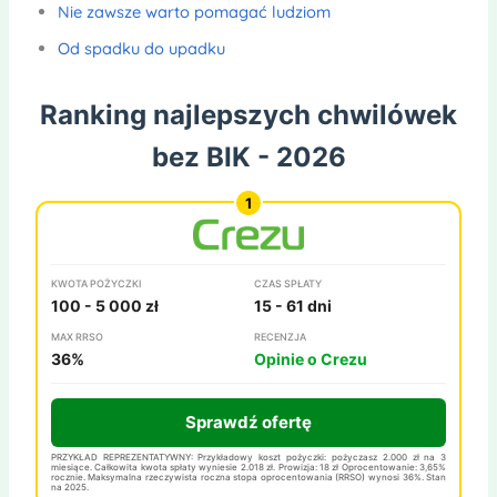
Nie zawsze warto pomagać ludziom
Od spadku do upadku
Ranking najlepszych chwilówek
bez BIK - 2026
KWOTA POŻYCZKI
CZAS SPŁATY
100 - 5 000 zł
15 - 61 dni
MAX RRSO
RECENZJA
36%
Opinie o Crezu
Sprawdź ofertę
PRZYKŁAD REPREZENTATYWNY: Przykładowy koszt pożyczki: pożyczasz 2.000 zł na 3
miesiące. Całkowita kwota spłaty wyniesie 2.018 zł. Prowizja: 18 zł Oprocentowanie: 3,65%
rocznie. Maksymalna rzeczywista roczna stopa oprocentowania (RRSO) wynosi 36%. Stan
na 2025.