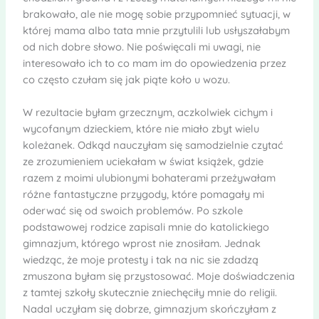
brakowało, ale nie mogę sobie przypomnieć sytuacji, w
której mama albo tata mnie przytulili lub usłyszałabym
od nich dobre słowo. Nie poświęcali mi uwagi, nie
interesowało ich to co mam im do opowiedzenia przez
co często czułam się jak piąte koło u wozu.
W rezultacie byłam grzecznym, aczkolwiek cichym i
wycofanym dzieckiem, które nie miało zbyt wielu
koleżanek. Odkąd nauczyłam się samodzielnie czytać
ze zrozumieniem uciekałam w świat książek, gdzie
razem z moimi ulubionymi bohaterami przeżywałam
różne fantastyczne przygody, które pomagały mi
oderwać się od swoich problemów. Po szkole
podstawowej rodzice zapisali mnie do katolickiego
gimnazjum, którego wprost nie znosiłam. Jednak
wiedząc, że moje protesty i tak na nic sie zdadzą
zmuszona byłam się przystosować. Moje doświadczenia
z tamtej szkoły skutecznie zniechęciły mnie do religii.
Nadal uczyłam się dobrze, gimnazjum skończyłam z