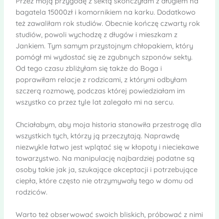
Przez moją przygodę z sektą skończyłam z długiem na
bagatela 15000zł i komornikiem na karku. Dodatkowo
też zawaliłam rok studiów. Obecnie kończę czwarty rok
studiów, powoli wychodzę z długów i mieszkam z
Jankiem. Tym samym przystojnym chłopakiem, który
pomógł mi wydostać się ze zgubnych szponów sekty.
Od tego czasu zbliżyłam się także do Boga i
poprawiłam relacje z rodzicami, z którymi odbyłam
szczerą rozmowę, podczas której powiedziałam im
wszystko co przez tyle lat zalegało mi na sercu.
Chciałabym, aby moja historia stanowiła przestrogę dla
wszystkich tych, którzy ją przeczytają. Naprawdę
niezwykle łatwo jest wplątać się w kłopoty i nieciekawe
towarzystwo. Na manipulację najbardziej podatne są
osoby takie jak ja, szukające akceptacji i potrzebujące
ciepła, które często nie otrzymywały tego w domu od
rodziców.
Warto też obserwować swoich bliskich, próbować z nimi