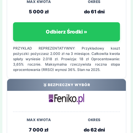
MAX KWOTA
OKRES
5 000 zł
do 61 dni
Odbierz Środki »
PRZYKŁAD REPREZENTATYWNY: Przykładowy koszt
pożyczki: pożyczasz 2.000 zł na 3 miesiące. Całkowita kwota
spłaty wyniesie 2.018 zł. Prowizja: 18 zł Oprocentowanie:
3,65% rocznie. Maksymalna rzeczywista roczna stopa
oprocentowania (RRSO) wynosi 36%. Stan na 2025.
🥈 BEZPIECZNY WYBÓR
MAX KWOTA
OKRES
7 000 zł
do 62 dni