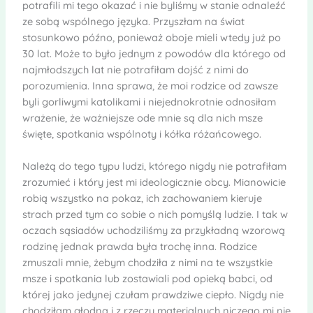
potrafili mi tego okazać i nie byliśmy w stanie odnaleźć
ze sobą wspólnego języka. Przyszłam na świat
stosunkowo późno, ponieważ oboje mieli wtedy już po
30 lat. Może to było jednym z powodów dla którego od
najmłodszych lat nie potrafiłam dojść z nimi do
porozumienia. Inna sprawa, że moi rodzice od zawsze
byli gorliwymi katolikami i niejednokrotnie odnosiłam
wrażenie, że ważniejsze ode mnie są dla nich msze
święte, spotkania wspólnoty i kółka różańcowego.
Należą do tego typu ludzi, którego nigdy nie potrafiłam
zrozumieć i który jest mi ideologicznie obcy. Mianowicie
robią wszystko na pokaz, ich zachowaniem kieruje
strach przed tym co sobie o nich pomyślą ludzie. I tak w
oczach sąsiadów uchodziliśmy za przykładną wzorową
rodzinę jednak prawda była trochę inna. Rodzice
zmuszali mnie, żebym chodziła z nimi na te wszystkie
msze i spotkania lub zostawiali pod opieką babci, od
której jako jedynej czułam prawdziwe ciepło. Nigdy nie
chodziłam głodna i z rzeczy materialnych niczego mi nie