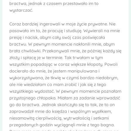
bractwa, jednak z czasem przestawało im to
wystarczać.
Coraz bardziej ingerowali w moje życie prywatne. Nie
pasowało im to, że pracuję i studiuję. Wywierali na mnie
presję i nacisk, abym cały swój czas poświęcała
bractwu. W pewnym momencie nakłonili mnie, abym
brała chwilówki. Przekonywali mnie, że później każdy się
złoży i spłacę je w terminie. Tak trwałam w tym
wszystkim popadając w coraz większe kłopoty. Powoli
docierało do mnie, że jestem manipulowana i
wykorzystywana, że tkwię w czymś bardzo niedobrym,
ale nie wiedziałam co mam zrobić i jak się z tego
wszystkiego wydostać. W pewnym momencie poznałam
przystojnego chłopaka. Miałam za zadanie wprowadzić
go do bractwa. Jednak skończyło się to tak, że to on
zaprowadził mnie do księdza i wspólnym wysiłkiem,
niesamowitą cierpliwością, wytrwałością i setkami
przegadanych godzin wyciągnęli mnie z tego bagna.