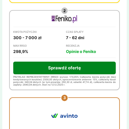
KWOTA POŻYCZKI
CZAS SPŁATY
300 - 7 000 zł
7 - 62 dni
MAX RRSO
RECENZJA
298,9%
Opinie o Feniko
Sprawdź ofertę
PRZYKŁAD REPREZENTATYWNY: (RRSO) wynosi: 174,05% Całkowita kwota pożyczki (bez
kredytowanych kosztów): 2500,00 złotych, oprocentowanie zmienne: 15%, całkowity koszt
pożyczki: 340,04 złotych (w tym prowizja: 292,30 zł, odsetki: 47,74 zł), całkowita kwota do
zapłaty: 2840,04 złotych. Stan na 12.12.2025 r.