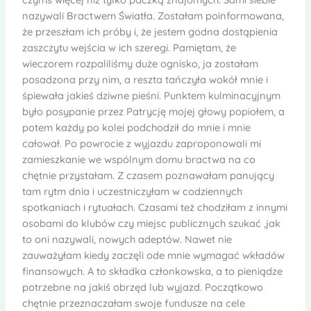
nazywali Bractwem Światła. Zostałam poinformowana,
że przeszłam ich próby i, że jestem godna dostąpienia
zaszczytu wejścia w ich szeregi. Pamiętam, że
wieczorem rozpaliliśmy duże ognisko, ja zostałam
posadzona przy nim, a reszta tańczyła wokół mnie i
śpiewała jakieś dziwne pieśni. Punktem kulminacyjnym
było posypanie przez Patrycję mojej głowy popiołem, a
potem każdy po kolei podchodził do mnie i mnie
całował. Po powrocie z wyjazdu zaproponowali mi
zamieszkanie we wspólnym domu bractwa na co
chętnie przystałam. Z czasem poznawałam panujący
tam rytm dnia i uczestniczyłam w codziennych
spotkaniach i rytuałach. Czasami też chodziłam z innymi
osobami do klubów czy miejsc publicznych szukać ,jak
to oni nazywali, nowych adeptów. Nawet nie
zauważyłam kiedy zaczęli ode mnie wymagać wkładów
finansowych. A to składka członkowska, a to pieniądze
potrzebne na jakiś obrzęd lub wyjazd. Początkowo
chętnie przeznaczałam swoje fundusze na cele