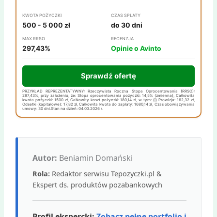
KWOTA POŻYCZKI
CZAS SPŁATY
500 - 5 000 zł
do 30 dni
MAX RRSO
RECENZJA
297,43%
Opinie o Avinto
Sprawdź ofertę
PRZYKŁAD REPREZENTATYWNY: Rzeczywista Roczna Stopa Oprocentowania (RRSO):
297,43%, przy założeniu, że: Stopa oprocentowania pożyczki: 14,5% (zmienna), Całkowita
kwota pożyczki: 1500 zł, Całkowity koszt pożyczki: 180,14 zł, w tym: (i) Prowizja: 162,32 zł,
Odsetki (kapitałowe): 17,82 zł, Całkowita kwota do zapłaty: 1680,14 zł, Czas obowiązywania
umowy: 30 dni.Stan na dzień: 04.03.2026 r.
Autor:
Beniamin Domański
Rola:
Redaktor serwisu Tepozyczki.pl &
Ekspert ds. produktów pozabankowych
Profil ekspercki:
Zobacz pełne portfolio i