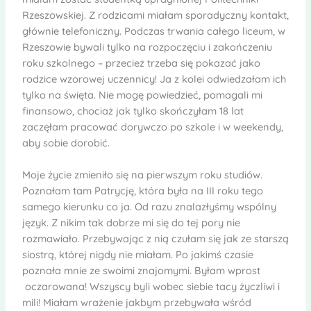
Rzeszowskiej. Z rodzicami miałam sporadyczny kontakt,
głównie telefoniczny. Podczas trwania całego liceum, w
Rzeszowie bywali tylko na rozpoczęciu i zakończeniu
roku szkolnego – przecież trzeba się pokazać jako
rodzice wzorowej uczennicy! Ja z kolei odwiedzałam ich
tylko na święta. Nie mogę powiedzieć, pomagali mi
finansowo, chociaż jak tylko skończyłam 18 lat
zaczęłam pracować dorywczo po szkole i w weekendy,
aby sobie dorobić.
Moje życie zmieniło się na pierwszym roku studiów.
Poznałam tam Patrycję, która była na III roku tego
samego kierunku co ja. Od razu znalazłyśmy wspólny
język. Z nikim tak dobrze mi się do tej pory nie
rozmawiało. Przebywając z nią czułam się jak ze starszą
siostrą, której nigdy nie miałam. Po jakimś czasie
poznała mnie ze swoimi znajomymi. Byłam wprost
oczarowana! Wszyscy byli wobec siebie tacy życzliwi i
mili! Miałam wrażenie jakbym przebywała wśród