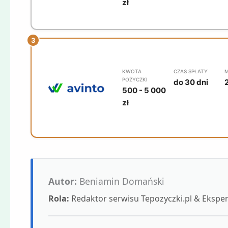
zł
KWOTA
CZAS SPŁATY
M
POŻYCZKI
do 30 dni
500 - 5 000
zł
Autor:
Beniamin Domański
Rola:
Redaktor serwisu Tepozyczki.pl & Eksp