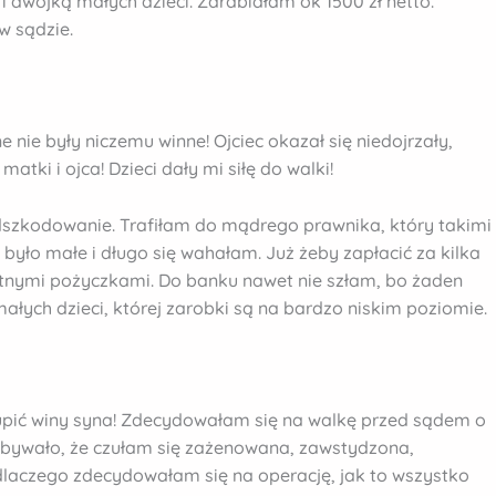
 dwójką małych dzieci. Zarabiałam ok 1500 zł netto.
w sądzie.
 nie były niczemu winne! Ojciec okazał się niedojrzały,
tki i ojca! Dzieci dały mi siłę do walki!
odszkodowanie. Trafiłam do mądrego prawnika, który takimi
było małe i długo się wahałam. Już żeby zapłacić za kilka
nymi pożyczkami. Do banku nawet nie szłam, bo żaden
ałych dzieci, której zarobki są na bardzo niskim poziomie.
kupić winy syna! Zdecydowałam się na walkę przed sądem o
 bywało, że czułam się zażenowana, zawstydzona,
laczego zdecydowałam się na operację, jak to wszystko