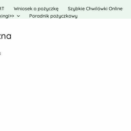
RT
Wniosek o pożyczkę
Szybkie Chwilówki Online
ingi>>
Poradnik pożyczkowy
zna
5