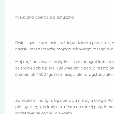
Nieudana operacja plastyczna
Dwie ciąże i karmienie każdego dziecka przez rok, w
naciski męża i trochę mojego zdrowego rozsądku n
Mój mąż od zawsze oglądał się za ładnymi kobietam
że zrobię sobie piersi! Głównie dla niego. Z resztą
średnio ok 4500 tys na miesiąc, ale to wystarczało
Zależało mi na tym, by operacja nie była droga. Po
plastycznego, w końcu trafiłam do małej przydomowej
podstawione osoby, nie wiem.