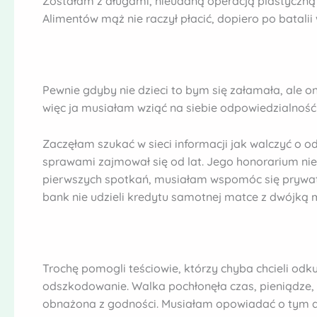
Zostałam z długami, nieudaną operacją plastyczną i
Alimentów mąż nie raczył płacić, dopiero po batalii 
Pewnie gdyby nie dzieci to bym się załamała, ale one
więc ja musiałam wziąć na siebie odpowiedzialność ma
Zaczęłam szukać w sieci informacji jak walczyć o 
sprawami zajmował się od lat. Jego honorarium nie 
pierwszych spotkań, musiałam wspomóc się prywat
bank nie udzieli kredytu samotnej matce z dwójką m
Trochę pomogli teściowie, którzy chyba chcieli od
odszkodowanie. Walka pochłonęła czas, pieniądze,
obnażona z godności. Musiałam opowiadać o tym d