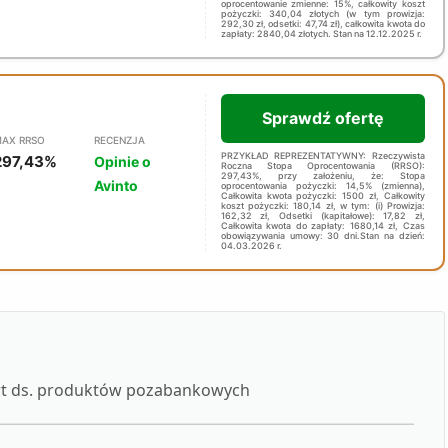
oprocentowanie zmienne: 15%, całkowity koszt
pożyczki: 340,04 złotych (w tym prowizja:
292,30 zł, odsetki: 47,74 zł), całkowita kwota do
zapłaty: 2840,04 złotych. Stan na 12.12.2025 r.
Sprawdź ofertę
AX RRSO
RECENZJA
PRZYKŁAD REPREZENTATYWNY: Rzeczywista
297,43%
Opinie o
Roczna Stopa Oprocentowania (RRSO):
297,43%, przy założeniu, że: Stopa
Avinto
oprocentowania pożyczki: 14,5% (zmienna),
Całkowita kwota pożyczki: 1500 zł, Całkowity
koszt pożyczki: 180,14 zł, w tym: (i) Prowizja:
162,32 zł, Odsetki (kapitałowe): 17,82 zł,
Całkowita kwota do zapłaty: 1680,14 zł, Czas
obowiązywania umowy: 30 dni.Stan na dzień:
04.03.2026 r.
ert ds. produktów pozabankowych