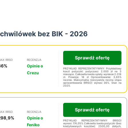
 chwilówek bez BIK - 2026
Sprawdź ofertę
AX RRSO
RECENZJA
36%
Opinie o
PRZYKŁAD REPREZENTATYWNY: Przykładowy
koszt pożyczki: pożyczasz 2.000 zł na 3
Crezu
miesiące. Całkowita kwota spłaty wyniesie 2.018
zł. Prowizja: 18 zł Oprocentowanie: 3,65%
rocznie. Maksymalna rzeczywista roczna stopa
oprocentowania (RRSO) wynosi 36%. Stan na
2025.
Sprawdź ofertę
AX RRSO
RECENZJA
298,9%
Opinie o
PRZYKŁAD REPREZENTATYWNY: (RRSO)
wynosi: 174,05% Całkowita kwota pożyczki (bez
Feniko
kredytowanych kosztów): 2500,00 złotych,