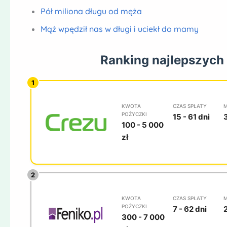
Pół miliona długu od męża
Mąż wpędził nas w długi i uciekł do mamy
Ranking najlepszych
KWOTA
CZAS SPŁATY
M
POŻYCZKI
15 - 61 dni
100 - 5 000
zł
KWOTA
CZAS SPŁATY
M
POŻYCZKI
7 - 62 dni
300 - 7 000