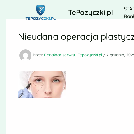
Przejdź
STA
do
TePozyczki.pl
Rank
treści
Nieudana operacja plastyc
Przez
Redaktor serwisu Tepozyczki.pl
/
7 grudnia, 202