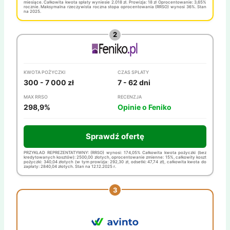
miesiące. Całkowita kwota spłaty wyniesie 2.018 zł. Prowizja: 18 zł Oprocentowanie: 3,65%
rocznie. Maksymalna rzeczywista roczna stopa oprocentowania (RRSO) wynosi 36%. Stan
na 2025.
KWOTA POŻYCZKI
CZAS SPŁATY
300 - 7 000 zł
7 - 62 dni
MAX RRSO
RECENZJA
298,9%
Opinie o Feniko
Sprawdź ofertę
PRZYKŁAD REPREZENTATYWNY: (RRSO) wynosi: 174,05% Całkowita kwota pożyczki (bez
kredytowanych kosztów): 2500,00 złotych, oprocentowanie zmienne: 15%, całkowity koszt
pożyczki: 340,04 złotych (w tym prowizja: 292,30 zł, odsetki: 47,74 zł), całkowita kwota do
zapłaty: 2840,04 złotych. Stan na 12.12.2025 r.