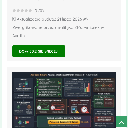
0
(
0
)
🗓️ Aktualizacja audytu: 21 lipca 2026 ✍️
Zweryfikowane przez analityka Złóż wniosek w
Avafin...
DOWIEDZ SIĘ WIĘCEJ
Prze