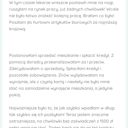
W tym czasie lekarze wreszcie postawili mnie na nogi,
ruszyłam na rynek pracy, już żadnych chwilówek! Wcale
nie było łatwo znaleźć kolejną pracę. Brałam co było!
Poszłam do hurtowni artykułów biurowych za najniższą
krajową.
Postanowiłam sprzedać mieszkanie i spłacić kredyt. Z
pomocą doradcy przeanalizowałam za i przeciw.
Zdecydowałam o sprzedaży. Spłaciłam kredyt i
pozostałe zobowiązania. Znów wylądowałam na
wynajmie, ale z czystą kartą i niestety nie było mnie
stać na samodzielne wynajęcie mieszkania, a jedynie
pokój.
Najważniejsze było to, że jak szybko wpadłam w długi,
tak szybko się ich pozbyłam! Teraz jestem znacznie
ostrożniejsza, na chwilówki bez zaświadczeń z 1500 zł
netto mnie nie stać. Żaden bank nie da mi też kredytu.