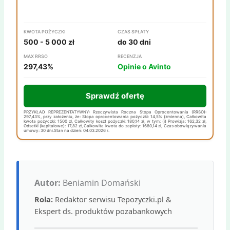
KWOTA POŻYCZKI
CZAS SPŁATY
500 - 5 000 zł
do 30 dni
MAX RRSO
RECENZJA
297,43%
Opinie o Avinto
Sprawdź ofertę
PRZYKŁAD REPREZENTATYWNY: Rzeczywista Roczna Stopa Oprocentowania (RRSO):
297,43%, przy założeniu, że: Stopa oprocentowania pożyczki: 14,5% (zmienna), Całkowita
kwota pożyczki: 1500 zł, Całkowity koszt pożyczki: 180,14 zł, w tym: (i) Prowizja: 162,32 zł,
Odsetki (kapitałowe): 17,82 zł, Całkowita kwota do zapłaty: 1680,14 zł, Czas obowiązywania
umowy: 30 dni.Stan na dzień: 04.03.2026 r.
Autor:
Beniamin Domański
Rola:
Redaktor serwisu Tepozyczki.pl &
Ekspert ds. produktów pozabankowych