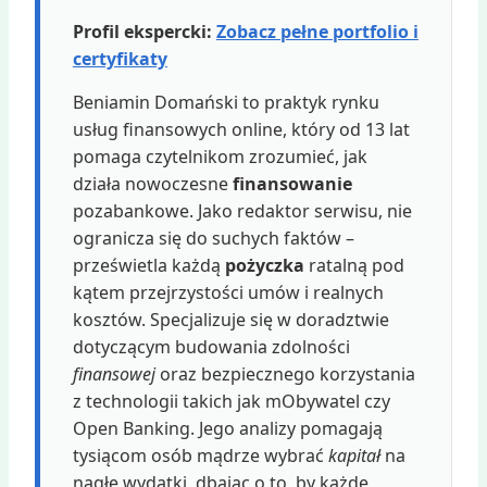
Profil ekspercki:
Zobacz pełne portfolio i
certyfikaty
Beniamin Domański to praktyk rynku
usług finansowych online, który od 13 lat
pomaga czytelnikom zrozumieć, jak
działa nowoczesne
finansowanie
pozabankowe. Jako redaktor serwisu, nie
ogranicza się do suchych faktów –
prześwietla każdą
pożyczka
ratalną pod
kątem przejrzystości umów i realnych
kosztów. Specjalizuje się w doradztwie
dotyczącym budowania zdolności
finansowej
oraz bezpiecznego korzystania
z technologii takich jak mObywatel czy
Open Banking. Jego analizy pomagają
tysiącom osób mądrze wybrać
kapitał
na
nagłe wydatki, dbając o to, by każde