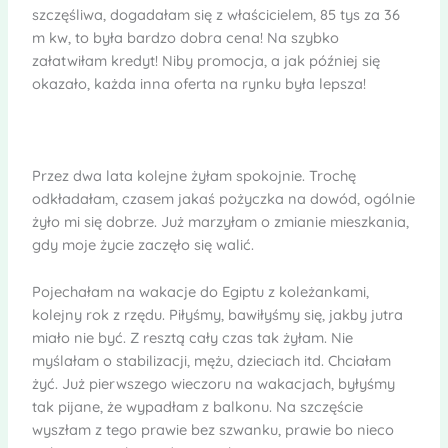
szczęśliwa, dogadałam się z właścicielem, 85 tys za 36
m kw, to była bardzo dobra cena! Na szybko
załatwiłam kredyt! Niby promocja, a jak później się
okazało, każda inna oferta na rynku była lepsza!
Przez dwa lata kolejne żyłam spokojnie. Trochę
odkładałam, czasem jakaś pożyczka na dowód, ogólnie
żyło mi się dobrze. Już marzyłam o zmianie mieszkania,
gdy moje życie zaczęło się walić.
Pojechałam na wakacje do Egiptu z koleżankami,
kolejny rok z rzędu. Piłyśmy, bawiłyśmy się, jakby jutra
miało nie być. Z resztą cały czas tak żyłam. Nie
myślałam o stabilizacji, mężu, dzieciach itd. Chciałam
żyć. Już pierwszego wieczoru na wakacjach, byłyśmy
tak pijane, że wypadłam z balkonu. Na szczęście
wyszłam z tego prawie bez szwanku, prawie bo nieco