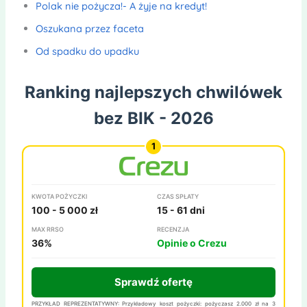
Polak nie pożycza!- A żyje na kredyt!
Oszukana przez faceta
Od spadku do upadku
Ranking najlepszych chwilówek
bez BIK - 2026
KWOTA POŻYCZKI
CZAS SPŁATY
100 - 5 000 zł
15 - 61 dni
MAX RRSO
RECENZJA
36%
Opinie o Crezu
Sprawdź ofertę
PRZYKŁAD REPREZENTATYWNY: Przykładowy koszt pożyczki: pożyczasz 2.000 zł na 3