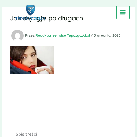
Przejdź
do
Jak się żyje po długach
treści
Przez
Redaktor serwisu Tepozyczki.pl
/
5 grudnia, 2025
Spis treści